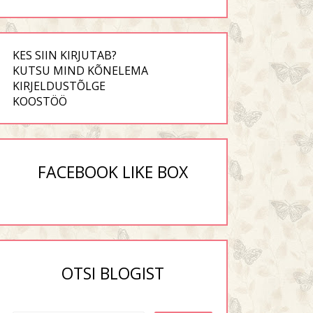
KES SIIN KIRJUTAB?
KUTSU MIND KÕNELEMA
KIRJELDUSTÕLGE
KOOSTÖÖ
FACEBOOK LIKE BOX
OTSI BLOGIST
u suhted meestega vol.
Minu suhted meestega vol.