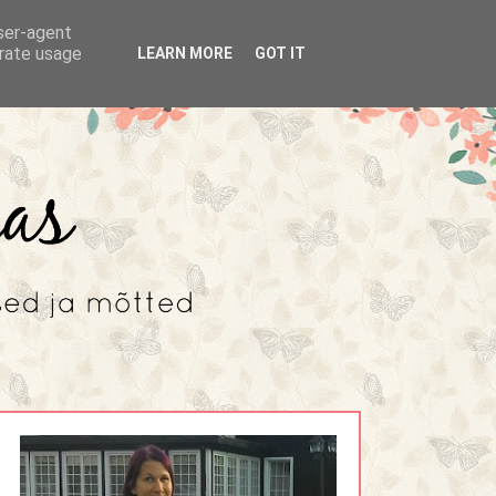
user-agent
erate usage
LEARN MORE
GOT IT