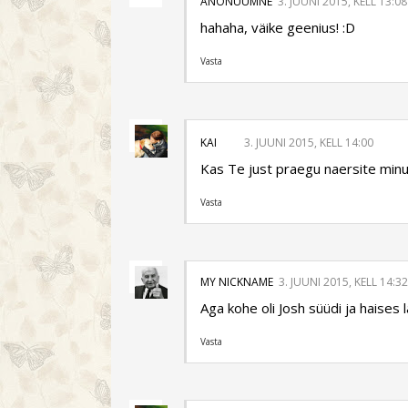
ANONÜÜMNE
3. JUUNI 2015, KELL 13:08
hahaha, väike geenius! :D
Vasta
KAI
3. JUUNI 2015, KELL 14:00
Kas Te just praegu naersite minu 
Vasta
MY NICKNAME
3. JUUNI 2015, KELL 14:32
Aga kohe oli Josh süüdi ja haises
Vasta