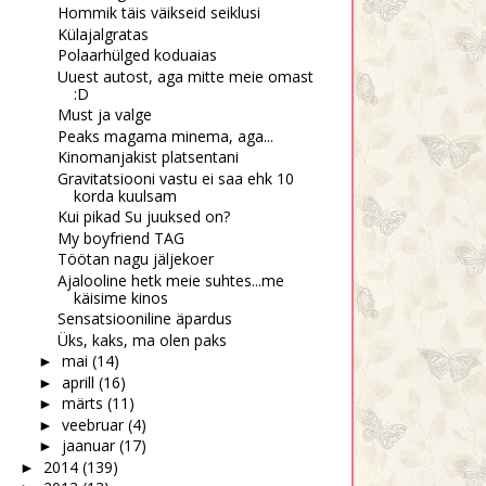
Hommik täis väikseid seiklusi
Külajalgratas
Polaarhülged koduaias
Uuest autost, aga mitte meie omast
:D
Must ja valge
Peaks magama minema, aga...
Kinomanjakist platsentani
Gravitatsiooni vastu ei saa ehk 10
korda kuulsam
Kui pikad Su juuksed on?
My boyfriend TAG
Töötan nagu jäljekoer
Ajalooline hetk meie suhtes...me
käisime kinos
Sensatsiooniline äpardus
Üks, kaks, ma olen paks
mai
(14)
►
aprill
(16)
►
märts
(11)
►
veebruar
(4)
►
jaanuar
(17)
►
2014
(139)
►