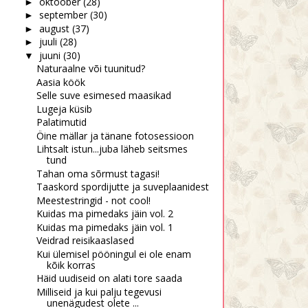
oktoober
(28)
►
september
(30)
►
august
(37)
►
juuli
(28)
►
juuni
(30)
▼
Naturaalne või tuunitud?
Aasia köök
Selle suve esimesed maasikad
Lugeja küsib
Palatimutid
Öine mällar ja tänane fotosessioon
Lihtsalt istun...juba läheb seitsmes
tund
Tahan oma sõrmust tagasi!
Taaskord spordijutte ja suveplaanidest
Meestestringid - not cool!
Kuidas ma pimedaks jäin vol. 2
Kuidas ma pimedaks jäin vol. 1
Veidrad reisikaaslased
Kui ülemisel pööningul ei ole enam
kõik korras
Häid uudiseid on alati tore saada
Milliseid ja kui palju tegevusi
unenägudest olete ...