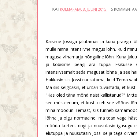
KAI
KOLMAPÄEV, 3. JUUNI 2015
5 KOMMENTAA
Käisime Jossiga jalutamas ja kuna praegu lõhn
mulle ninna intensiivne magus lõhn. Kuid minu l
magusa viinamarja hõnguline lõhn. Kuna jalutu
ja kobisime peagi ära tuppa. Esikusse s
intensiivsemalt seda magusat lõhna ja see häir
Hakkasin siis Jossi nuusutama, kuid Tema vaat
Ma siis selgitasin, et üritan tuvastada, et kust
"Kas oled täna mõnd naist kallistanud?" Mitte,
see müsteerium, et kust tuleb see võõras lõhn.
mina möödun Temast, siis tunneb samamoodi s
lõhna ja olgu normaalne, ma tean väga hästi
mööda korterit ringi ja nuusutasin igasugu er
elutuppa ja nuusutasin Jossi selja taga diivanit 