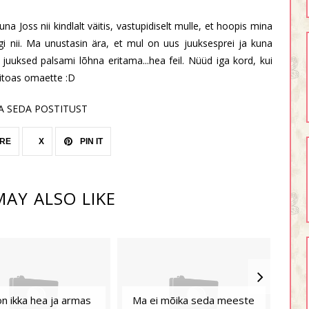
una Joss nii kindlalt väitis, vastupidiselt mulle, et hoopis mina
igi nii. Ma unustasin ära, et mul on uus juuksesprei ja kuna
juuksed palsami lõhna eritama...hea feil. Nüüd iga kord, kui
nitoas omaette :D
A SEDA POSTITUST
RE
X
PIN IT
AY ALSO LIKE
on ikka hea ja armas
Ma ei mõika seda meeste
Min