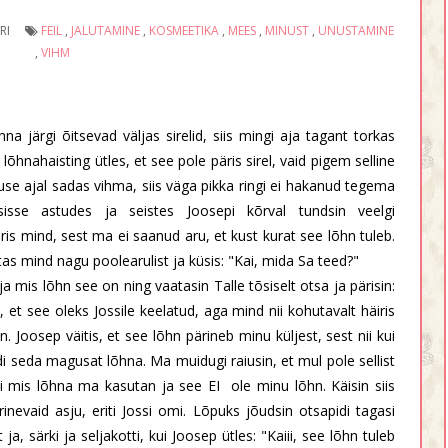
RI
FEIL
,
JALUTAMINE
,
KOSMEETIKA
,
MEES
,
MINUST
,
UNUSTAMINE
,
VIHM
a järgi õitsevad väljas sirelid, siis mingi aja tagant torkas
õhnahaisting ütles, et see pole päris sirel, vaid pigem selline
se ajal sadas vihma, siis väga pikka ringi ei hakanud tegema
isse astudes ja seistes Joosepi kõrval tundsin veelgi
is mind, sest ma ei saanud aru, et kust kurat see lõhn tuleb.
as mind nagu poolearulist ja küsis: "Kai, mida Sa teed?"
 ja mis lõhn see on ning vaatasin Talle tõsiselt otsa ja pärisin:
 et see oleks Jossile keelatud, aga mind nii kohutavalt häiris
 Joosep väitis, et see lõhn pärineb minu küljest, sest nii kui
eda magusat lõhna. Ma muidugi raiusin, et mul pole sellist
 mis lõhna ma kasutan ja see EI ole minu lõhn. Käisin siis
inevaid asju, eriti Jossi omi. Lõpuks jõudsin otsapidi tagasi
ja, särki ja seljakotti, kui Joosep ütles: "Kaiii, see lõhn tuleb