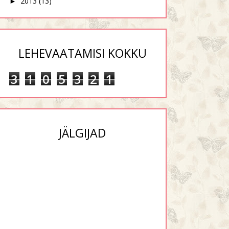
2013
(13)
►
LEHEVAATAMISI KOKKU
3
1
0
5
3
2
1
JÄLGIJAD