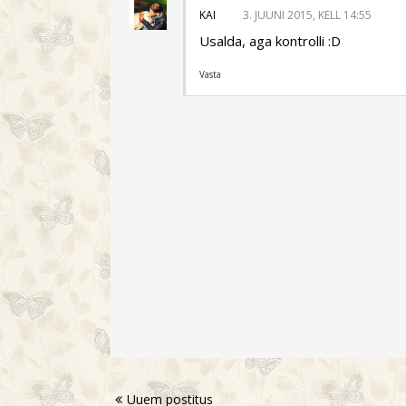
KAI
3. JUUNI 2015, KELL 14:55
Usalda, aga kontrolli :D
Vasta
Uuem postitus