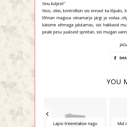
Sinu küljest!"
Noo, okei, kontrollisin siis ennast ka lõpuks, k
lõhnan magusa viinamarja järgi ja voilaa...ol
käisime vihmaga jalutamas, siis hakkasid mu 
peale pesu juukseid spreitan, siis muigan van
JAG
SHA
YOU M
Lapsi treenitakse nagu
Mul 