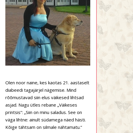
Olen noor naine, kes kaotas 21. aastaselt
diabeedi tagajärjel nägemise. Mind
rõõmustavad siin elus väikesed lihtsad
asjad. Nagu ütles rebane „Väikeses
printsis“: „Siin on minu saladus. See on
väga lihtne: ainult südamega näed hästi.
Kõige tähtsam on silmale nähtamatu.“