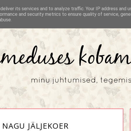
eliver its services and to analyze traffic. Your IP address and 
ormance and security metrics to ensure quality of service, gen
abuse.
NAGU JÄLJEKOER