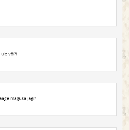
üle või?!
 lääge magusa jägi?