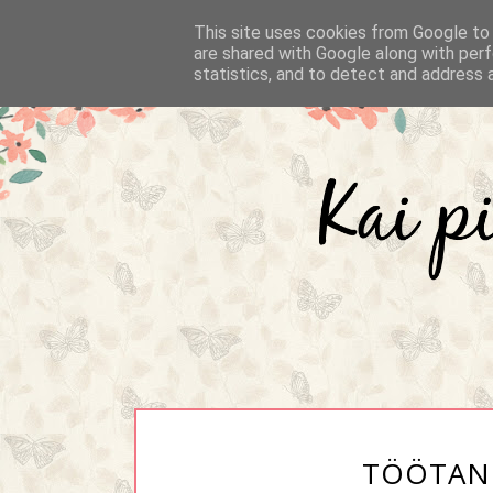
This site uses cookies from Google to d
are shared with Google along with perf
statistics, and to detect and address 
TÖÖTAN 