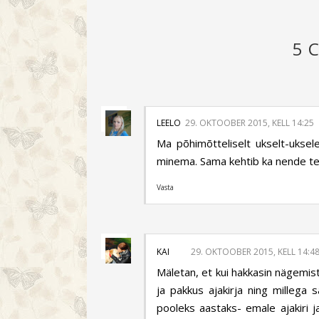
5 
LEELO
29. OKTOOBER 2015, KELL 14:25
Ma põhimõtteliselt ukselt-uksel
minema. Sama kehtib ka nende tel
Vasta
KAI
29. OKTOOBER 2015, KELL 14:4
Mäletan, et kui hakkasin nägemist 
ja pakkus ajakirja ning millega 
pooleks aastaks- emale ajakiri ja