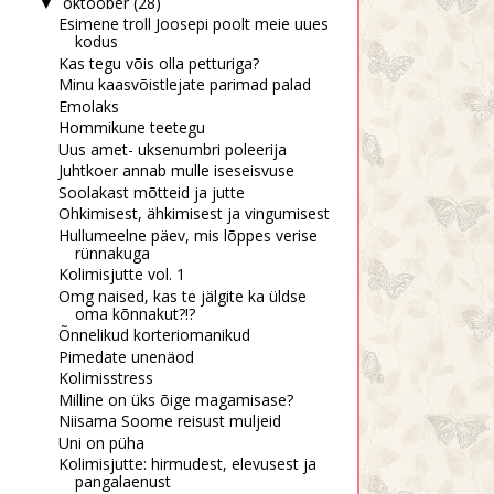
oktoober
(28)
▼
Esimene troll Joosepi poolt meie uues
kodus
Kas tegu võis olla petturiga?
Minu kaasvõistlejate parimad palad
Emolaks
Hommikune teetegu
Uus amet- uksenumbri poleerija
Juhtkoer annab mulle iseseisvuse
Soolakast mõtteid ja jutte
Ohkimisest, ähkimisest ja vingumisest
Hullumeelne päev, mis lõppes verise
rünnakuga
Kolimisjutte vol. 1
Omg naised, kas te jälgite ka üldse
oma kõnnakut?!?
Õnnelikud korteriomanikud
Pimedate unenäod
Kolimisstress
Milline on üks õige magamisase?
Niisama Soome reisust muljeid
Uni on püha
Kolimisjutte: hirmudest, elevusest ja
pangalaenust