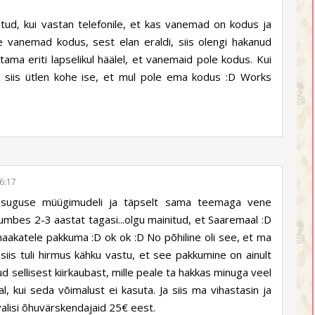
itud, kui vastan telefonile, et kas vanemad on kodus ja
e vanemad kodus, sest elan eraldi, siis olengi hakanud
ama eriti lapselikul häälel, et vanemaid pole kodus. Kui
, siis ütlen kohe ise, et mul pole ema kodus :D Works
6:17
asuguse müügimudeli ja täpselt sama teemaga vene
mbes 2-3 aastat tagasi...olgu mainitud, et Saaremaal :D
maakatele pakkuma :D ok ok :D No põhiline oli see, et ma
 siis tuli hirmus kähku vastu, et see pakkumine on ainult
atud sellisest kiirkaubast, mille peale ta hakkas minuga veel
l, kui seda võimalust ei kasuta. Ja siis ma vihastasin ja
valisi õhuvärskendajaid 25€ eest.