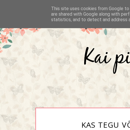
This site uses cookies from Google to d
are shared with Google along with perf
statistics, and to detect and address 
KAS TEGU V