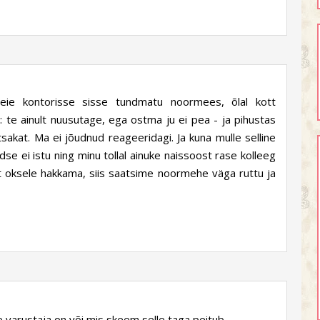
ie kontorisse sisse tundmatu noormees, õlal kott
 te ainult nuusutage, ega ostma ju ei pea - ja pihustas
akat. Ma ei jõudnud reageeridagi. Ja kuna mulle selline
e ei istu ning minu tollal ainuke naissoost rase kolleeg
t oksele hakkama, siis saatsime noormehe väga ruttu ja
5
 varustaja on või mis skeem selle taga peitub...