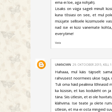
ema ei loe, aga nohjah).
Lisaks on väga sageli minult küs
kuna tõsiasi on see, et mul pol
müüjate sellisele küsimusele vast
nad ise ei küsi vanemate kohta
everytime!
Vasta
UNKNOWN
29. OKTOOBER 2015, KELL 1
Hahaaa, mul käis täpselt sam
rahvusest noormees ukse taga, u
Tuli oma häid pealinna lõhnasid 
ka küsisin, et kas koduleht on ja
täna. Siis ütlesin, et ei ole huvit
klähvima. Ise teate ja olete ruma
ütlesin, et ma ei osta mingeid su