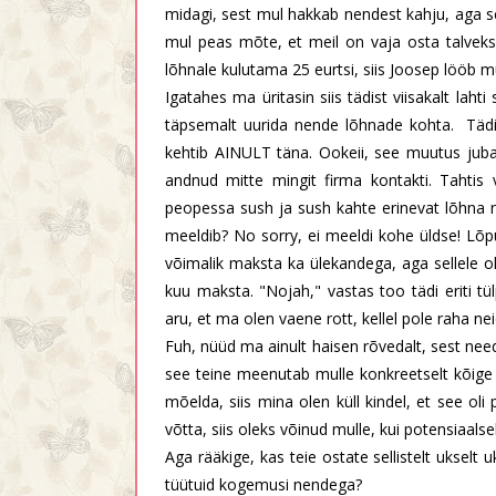
midagi, sest mul hakkab nendest kahju, aga se
mul peas mõte, et meil on vaja osta talvek
lõhnale kulutama 25 eurtsi, siis Joosep lööb 
Igatahes ma üritasin siis tädist viisakalt laht
täpsemalt uurida nende lõhnade kohta. Tädi
kehtib AINULT täna. Ookeii, see muutus juba 
andnud mitte mingit firma kontakti. Tahti
peopessa sush ja sush kahte erinevat lõhna n
meeldib? No sorry, ei meeldi kohe üldse! Lõpu
võimalik maksta ka ülekandega, aga sellele ol
kuu maksta. "Nojah," vastas too tädi eriti tülp
aru, et ma olen vaene rott, kellel pole raha ne
Fuh, nüüd ma ainult haisen rõvedalt, sest ne
see teine meenutab mulle konkreetselt kõige
mõelda, siis mina olen küll kindel, et see oli
võtta, siis oleks võinud mulle, kui potensiaal
Aga rääkige, kas teie ostate sellistelt ukselt 
tüütuid kogemusi nendega?