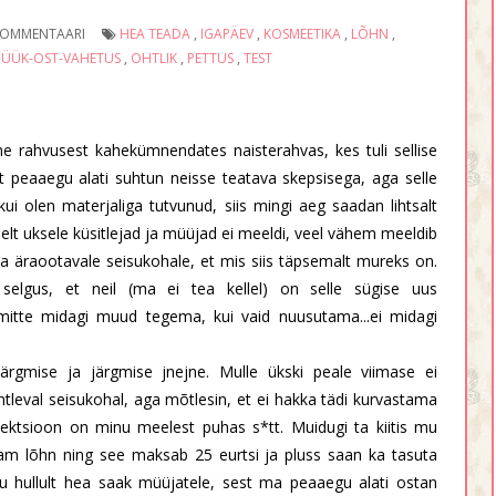
KOMMENTAARI
HEA TEADA
,
IGAPÄEV
,
KOSMEETIKA
,
LÕHN
,
ÜÜK-OST-VAHETUS
,
OHTLIK
,
PETTUS
,
TEST
ne rahvusest kahekümnendates naisterahvas, kes tuli sellise
lt peaaegu alati suhtun neisse teatava skepsisega, aga selle
kui olen materjaliga tutvunud, siis mingi aeg saadan lihtsalt
elt uksele küsitlejad ja müüjad ei meeldi, veel vähem meeldib
a äraootavale seisukohale, et mis siis täpsemalt mureks on.
 selgus, et neil (ma ei tea kellel) on selle sügise uus
 mitte midagi muud tegema, kui vaid nuusutama...ei midagi
 järgmise ja järgmise jnejne. Mulle ükski peale viimase ei
ahtleval seisukohal, aga mõtlesin, et ei hakka tädi kurvastama
llektsioon on minu meelest puhas s*tt. Muidugi ta kiitis mu
ikam lõhn ning see maksab 25 eurtsi ja pluss saan ka tasuta
u hullult hea saak müüjatele, sest ma peaaegu alati ostan