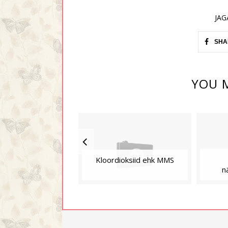
JAG
SHA
YOU M
Kloordioksiid ehk MMS
n