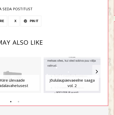
A SEDA POSTITUST
RE
X
PIN IT
AY ALSO LIKE
Kiire ülevaade
Jõululaupäevaeelne saaga
In
ädalavahetusest
vol. 2