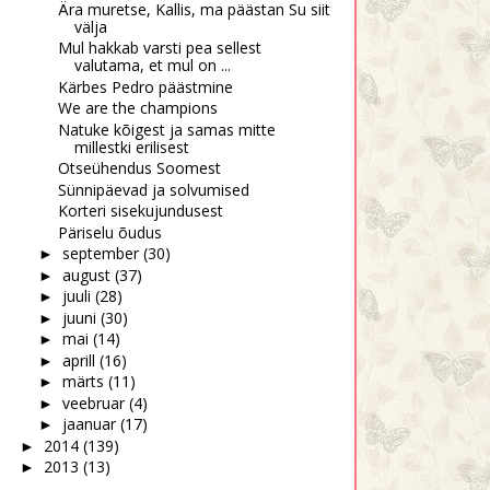
Ära muretse, Kallis, ma päästan Su siit
välja
Mul hakkab varsti pea sellest
valutama, et mul on ...
Kärbes Pedro päästmine
We are the champions
Natuke kõigest ja samas mitte
millestki erilisest
Otseühendus Soomest
Sünnipäevad ja solvumised
Korteri sisekujundusest
Päriselu õudus
september
(30)
►
august
(37)
►
juuli
(28)
►
juuni
(30)
►
mai
(14)
►
aprill
(16)
►
märts
(11)
►
veebruar
(4)
►
jaanuar
(17)
►
2014
(139)
►
2013
(13)
►