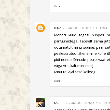
Vasta
RIINA
29. OKTOOBER 2015, KELL 16:41
Mõned kuud tagasi hüppas me
parfüümidega. Täpselt sama jutt:
ootamatult minu suunas paar suts
pealesurutud lähenemine kohe ülds
pidi nende lõhnade peale vaat e
väga viisakalt minema.:)
Minu tol ajal rase kolleeg
Vasta
KAI
29. OKTOOBER 2015, KELL 22:3
Täitsa kohe huvitab, et kes nende