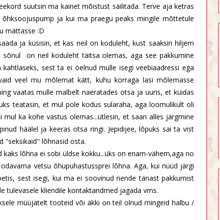
ekord suutsin ma kainet mõistust säilitada. Terve aja ketras
s õhksoojuspump ja kui ma praegu peaks mingile mõttetule
mu mättasse :D
i saada ja küsisin, et kas neil on koduleht, kust saaksin hiljem
 sõnul on neil koduleht täitsa olemas, aga see pakkumine
kahtlaseks, sest ta ei öelnud mulle isegi veebiaadressi ega
s vaid veel mu mõlemat kätt, kuhu korraga lasi mõlemasse
ing vaatas mulle malbelt naeratades otsa ja uuris, et kuidas
ks teatasin, et mul pole kodus sularaha, aga loomulikult oli
i mul ka kohe vastus olemas...ütlesin, et saan alles järgmine
inud häälel ja keeras otsa ringi. Jepidijee, lõpuks sai ta vist
id "seksikaid" lõhnasid osta.
ed kaks lõhna ei sobi üldse kokku...üks on enam-vähem,aga no
 odavama vetsu õhupuhastussprei lõhna. Aga, kui nüüd järgi
 petis, sest isegi, kui ma ei soovinud nende tänast pakkumist
sele tulevasele kliendile kontaktandmed jagada vms.
uksele müüjatelt tooteid või äkki on teil olnud mingeid halbu /