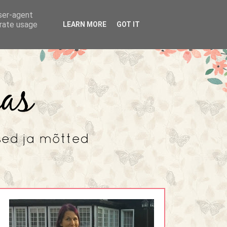
user-agent
erate usage
LEARN MORE
GOT IT