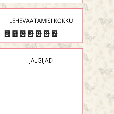
LEHEVAATAMISI KOKKU
3
1
0
3
0
8
7
JÄLGIJAD