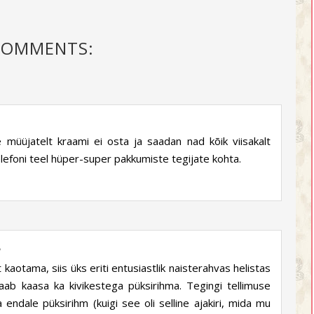
COMMENTS:
e müüjatelt kraami ei osta ja saadan nad kõik viisakalt
efoni teel hüper-super pakkumiste tegijate kohta.
8
kaotama, siis üks eriti entusiastlik naisterahvas helistas
saab kaasa ka kivikestega püksirihma. Tegingi tellimuse
 endale püksirihm (kuigi see oli selline ajakiri, mida mu