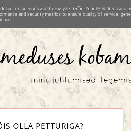
eliver its services and to analyze traffic. Your IP address and 
ormance and security metrics to ensure quality of service, gen
abuse.
ÕIS OLLA PETTURIGA?