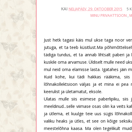
KAI
NELJAPÄEV, 29. OKTOOBER 2015
5 
MINU PRIVAATTSOON
,
M
Just hetk tagasi käis mul ukse taga noor ve
jutuga, et ta teeb küsitlust.Ma põhimõttelise
tädiga tundus, et ta annab lihtsalt paberi ja 
kuskile oma arvamuse. Üldiselt mulle need uks
mul neid oma elamisse lasta. Igatahes jäin m
Kuid kohe, kui tädi hakkas rääkima, siis
lõhnakollektsioon väljas ja et mina ei pea
keerulist ja ületamatut, eksole.
Ulatas mulle siis esimese paberlipiku, siis
meeldinud...selle viimase osas olin ka veits k
ja ütlema, et kuulge teie uus sügis lõhnako
valiku heaks ja ütles, et see on kõige seks
meestelõhna kaasa. Ma olen tegelikult muid