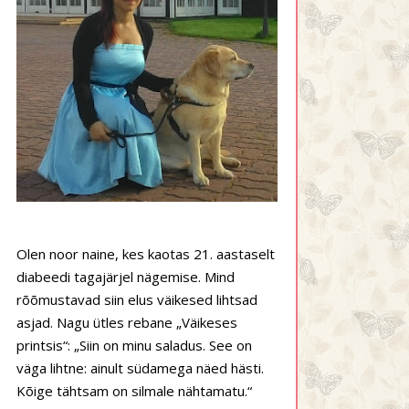
Olen noor naine, kes kaotas 21. aastaselt
diabeedi tagajärjel nägemise. Mind
rõõmustavad siin elus väikesed lihtsad
asjad. Nagu ütles rebane „Väikeses
printsis“: „Siin on minu saladus. See on
väga lihtne: ainult südamega näed hästi.
Kõige tähtsam on silmale nähtamatu.“