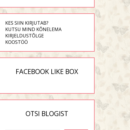
KES SIIN KIRJUTAB?
KUTSU MIND KÕNELEMA
KIRJELDUSTÕLGE
KOOSTÖÖ
FACEBOOK LIKE BOX
uaseme kohandamine:
Veel natuke mõtteid
kas ongi nii ...
saatest "Me sai...
OTSI BLOGIST