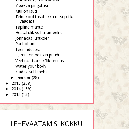
7 päeva pingutusi
Mul on isud
Teinekord tasub ikka retsepti ka
vaadata
Täpiline mantel
Heatahtlik vs hullumeelne
Jonnakas juhtkoer
Puuhobune
Teenindusest
Ei, mul on pealkiri puudu
Veebruarikuus kõik on uus
Water your body
Kuidas Sul läheb?
jaanuar
(28)
►
2015
(258)
►
2014
(139)
►
2013
(13)
►
LEHEVAATAMISI KOKKU