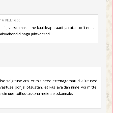
16, KELL 16:06
jah, varsti maksame kuuldeaparaadi ja ratastooli eest
u abivahendid nagu juhtkoerad.
lse selgituse ära, et mis need ettenägematud kulutused
vastuse põhjal otsustan, et kas avaldan nime või mitte.
sisin uue toitlustuskoha meie seltskonnale.