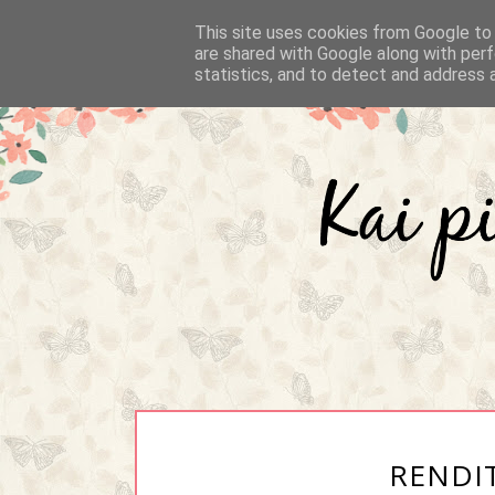
This site uses cookies from Google to d
are shared with Google along with perf
statistics, and to detect and address 
RENDI