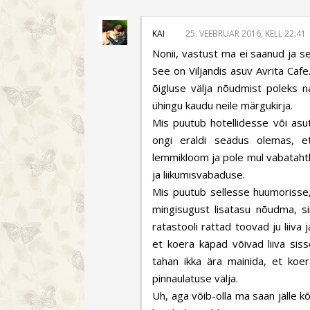
KAI
25. VEEBRUAR 2016, KELL 22:41
Nonii, vastust ma ei saanud ja se
See on Viljandis asuv Avrita Cafe
õigluse välja nõudmist poleks n
ühingu kaudu neile märgukirja.
Mis puutub hotellidesse või asu
ongi eraldi seadus olemas, e
lemmikloom ja pole mul vabatahtl
ja liikumisvabaduse.
Mis puutub sellesse huumorisse, 
mingisugust lisatasu nõudma, si
ratastooli rattad toovad ju liiv
et koera käpad võivad liiva siss
tahan ikka ära mainida, et koer
pinnaulatuse välja.
Uh, aga võib-olla ma saan jälle kõi