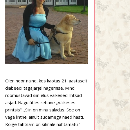
Olen noor naine, kes kaotas 21. aastaselt
diabeedi tagajärjel nägemise. Mind
rõõmustavad siin elus väikesed lihtsad
asjad. Nagu ütles rebane „Väikeses
printsis“: „Siin on minu saladus. See on
väga lihtne: ainult südamega näed hästi.
Kõige tähtsam on silmale nähtamatu.“