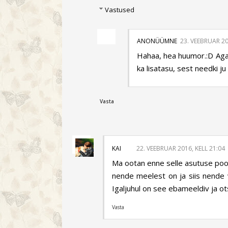
Vastused
ANONÜÜMNE
23. VEEBRUAR 20
Hahaa, hea huumor.:D Aga 
ka lisatasu, sest needki j
Vasta
KAI
22. VEEBRUAR 2016, KELL 21:04
Ma ootan enne selle asutuse poo
nende meelest on ja siis nende 
Igaljuhul on see ebameeldiv ja ot
Vasta