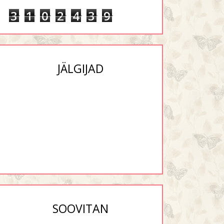
3
1
0
2
4
3
9
JÄLGIJAD
SOOVITAN