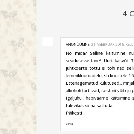
4 
ANONÜÜMNE
21. VEEBRUAR 2016, KELL
No mida? Selline käitumine nü
seadusevastane! Uuri kasvõi Ta
juhtkoerte tõttu ei tohi nad sell
lemmikloomadele, sh koertele 15e
Ettenägematud kulutused... mnjah,
alkoholi tarbivad, sest nii võib ju
Igaljuhul, häbiväärne käitumine
tulevikus sinna sattuda.
Päikest!
Vasta