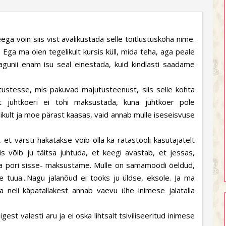
ega võin siis vist avalikustada selle toitlustuskoha nime.
. Ega ma olen tegelikult kursis küll, mida teha, aga peale
agunii enam isu seal einestada, kuid kindlasti saadame
tustesse, mis pakuvad majutusteenust, siis selle kohta
t juhtkoeri ei tohi maksustada, kuna juhtkoer pole
ikult ja moe pärast kaasas, vaid annab mulle iseseisvuse
et varsti hakatakse võib-olla ka ratastooli kasutajatelt
is võib ju täitsa juhtuda, et keegi avastab, et jessas,
a ja pori sisse- maksustame. Mulle on samamoodi öeldud,
e tuua...Nagu jalanõud ei tooks ju üldse, eksole. Ja ma
a neli käpatallakest annab vaevu ühe inimese jalatalla
gest valesti aru ja ei oska lihtsalt tsiviliseeritud inimese