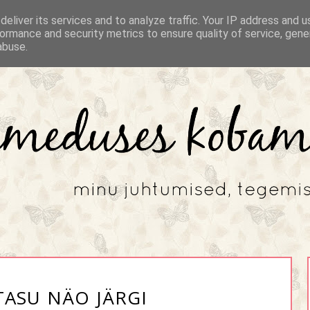
eliver its services and to analyze traffic. Your IP address and 
ormance and security metrics to ensure quality of service, gen
abuse.
TASU NÄO JÄRGI