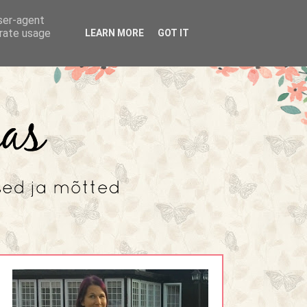
user-agent
erate usage
LEARN MORE
GOT IT