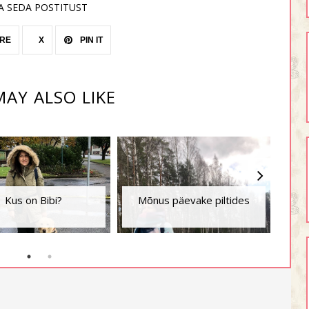
A SEDA POSTITUST
RE
X
PIN IT
AY ALSO LIKE
El
Kus on Bibi?
Mõnus päevake piltides