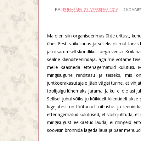
KAI
PÜHAPÄEV, 21. VEEBRUAR 2016
4 KOMME
Ma olen siin organiseerimas ühte üritust, kuhu
ühes Eesti väikelinnas ja selleks oli mul tarvi
ja niisama seltskondlikult aega veeta. Kõik na
sealne klienditeenindaja, aga me võtame teie 
meile kaasneda ettenägematuid kulutusi. 
mingisugune renditasu ja teiseks, mis o
juhtkoerakasutajale jääb vägisi tunne, et vihja
toolijalgu lühemaks järama. Ja kui ei ole asi juh
Sellisel juhul võiks ju kõikidelt klientidelt u
lugejatest on töötanud toitlustus ja teenindu
ettenägematud kulutused, et võib juhtuda, et 
mingisugust eelkaetud lauda, ei mingeid erite
soovisin bronnida lageda laua ja paar menüüd