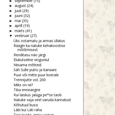
september
(15)
►
august
(24)
►
juuli
(29)
►
juuni
(32)
►
mai
(35)
►
aprill
(19)
►
märts
(41)
►
veebruar
(27)
▼
Üks ootamatu ja armas üllatus
Räägin ka natuke kehakoostise
mõõtmisest
Renditasu näo järgi
Elukutseline vinguviiul
Niisama mõtteid
Säh Sulle putru ja banaani
Puur või mitte puur koerale
Trennijutte vol. 200
Miks on nii?
Tiba enneaegne
Kui laiskus jalaga pe*se taob
Natuke vaja veel varuda kannatust
Kõhutuul bussi
Läbi kui Läti raha
Teie küsite, mina vastan