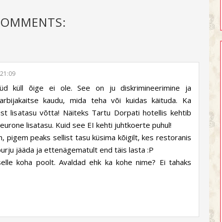
COMMENTS:
 21:09
üd küll õige ei ole. See on ju diskrimineerimine ja
rbijakaitse kaudu, mida teha või kuidas käituda. Ka
ist lisatasu võtta! Näiteks Tartu Dorpati hotellis kehtib
urone lisatasu. Kuid see EI kehti juhtkoerte puhul!
 pigem peaks sellist tasu küsima kõigilt, kes restoranis
 purju jääda ja ettenägematult end täis lasta :P
 selle koha poolt. Avaldad ehk ka kohe nime? Ei tahaks