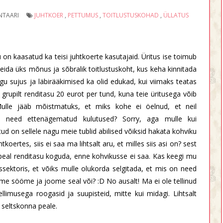
NTAARI
JUHTKOER
,
PETTUMUS
,
TOITLUSTUSKOHAD
,
ÜLLATUS
 on kaasatud ka teisi juhtkoerte kasutajaid. Üritus ise toimub
s leida üks mõnus ja sõbralik toitlustuskoht, kus keha kinnitada
gu sujus ja läbirääkimised ka olid edukad, kui viimaks teatas
grupilt renditasu 20 eurot per tund, kuna teie üritusega võib
Mulle jääb mõistmatuks, et miks kohe ei öelnud, et neil
n need ettenägematud kulutused? Sorry, aga mulle kui
tud on sellele nagu meie tublid abilised võiksid hakata kohviku
tkoertes, siis ei saa ma lihtsalt aru, et milles siis asi on? sest
kse peal renditasu koguda, enne kohvikusse ei saa. Kas keegi mu
ssektoris, et võiks mulle olukorda selgitada, et mis on need
me sööme ja joome seal või? :D No ausalt! Ma ei ole tellinud
llimusega roogasid ja suupisteid, mitte kui midagi. Lihtsalt
 seltskonna peale.