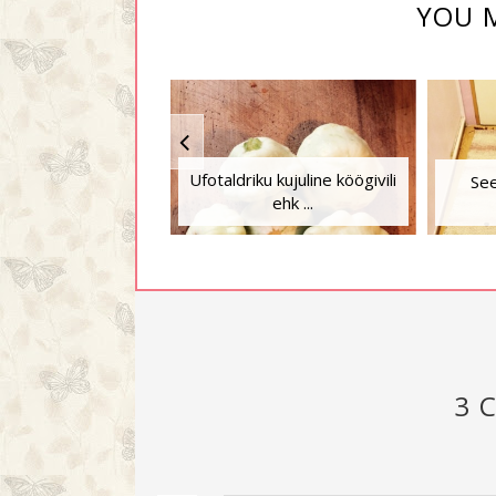
YOU M
Ufotaldriku kujuline köögivili
See
ehk ...
3 