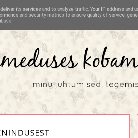
eliver its services and to analyze traffic. Your IP address and 
ormance and security metrics to ensure quality of service, gen
abuse.
ENINDUSEST