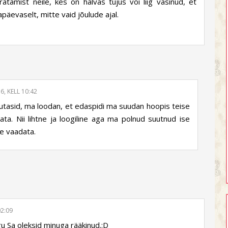
ratamist neile, kes on halvas tujus või liig väsinud, et
päevaselt, mitte vaid jõulude ajal.
6, KELL 10:42
kirjutasid, ma loodan, et edaspidi ma suudan hoopis teise
ata. Nii lihtne ja loogiline aga ma polnud suutnud ise
le vaadata.
02:09
gu Sa oleksid minuga rääkinud.:D