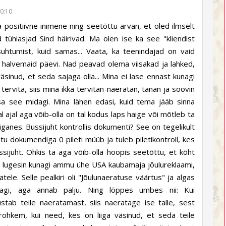
00:10
a positiivne inimene ning seetõttu arvan, et oled ilmselt
sed tühiasjad Sind häirivad. Ma olen ise ka see "kliendist
suhtumist, kuid samas... Vaata, ka teenindajad on vaid
a halvemaid päevi. Nad peavad olema viisakad ja lahked,
väsinud, et seda sajaga olla... Mina ei lase ennast kunagi
i tervita, siis mina ikka tervitan-naeratan, tänan ja soovin
a see midagi. Mina lähen edasi, kuid tema jääb sinna
l ajal aga võib-olla on tal kodus laps haige või mõtleb ta
ganes. Bussijuht kontrollis dokumenti? See on tegelikult
u dokumendiga 0 pileti müüb ja tuleb piletikontroll, kes
ssijuht. Ohkis ta aga võib-olla hoopis seetõttu, et kõht
Ma lugesin kunagi ammu ühe USA kaubamaja jõulureklaami,
ele. Selle pealkiri oli "Jõulunaeratuse väärtus" ja algas
gi, aga annab palju. Ning lõppes umbes nii: Kui
tab teile naeratamast, siis naeratage ise talle, sest
rohkem, kui need, kes on liiga väsinud, et seda teile