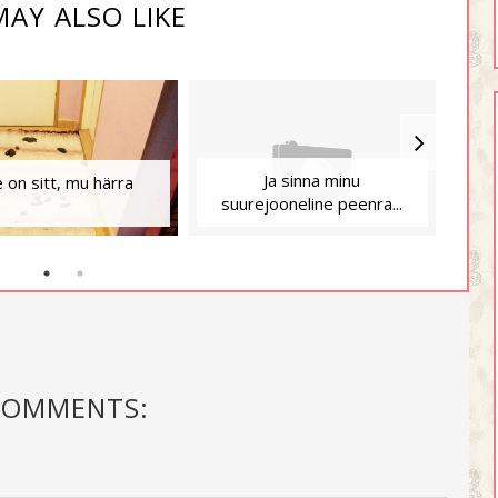
AY ALSO LIKE
Ja sinna minu
 on sitt, mu härra
suurejooneline peenra...
COMMENTS: