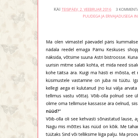
KAI
TEISIPÄEV, 2. VEEBRUAR 2016
3 KOMMENT
PUUDEGA JA ERIVAJADUSEGA IN
Ma olen viimastel päevadel päris kummalisel
nädala reedel emaga Pärnu Keskuses shopp
näksida, võtsime suuna Astri bistroosse. Kuna 
uurisin mitme salati kohta, et mida need sisa
kohe täitsa ära. Kuigi ma hästi ei mõista, et 
küsimustele vastamine on juba nii tüütu. Ig
kellegi aega ei kulutanud (no kui välja arvata
tellimus vastu võtta). Võib-olla polnud see 
olime oma tellimuse kassasse ära öelnud, siis 
nüüd?"
Võib-olla oli see kehvasti sõnastatud lause, 
Nagu mis mõttes kas nüüd on kõik. Me taha
tüütaks Sind või telliksime liiga palju. Ma proov