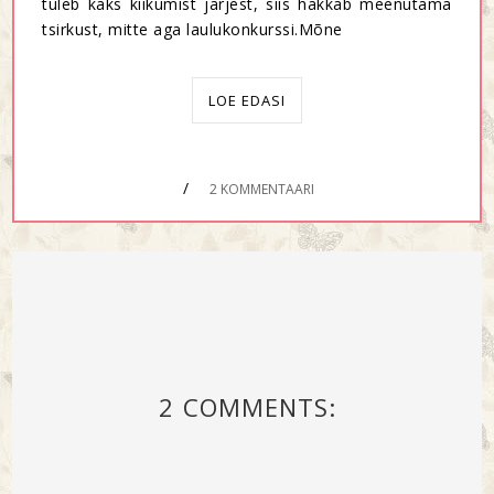
tuleb kaks kiikumist järjest, siis hakkab meenutama
tsirkust, mitte aga laulukonkurssi.Mõne
LOE EDASI
/
2 KOMMENTAARI
2 COMMENTS: