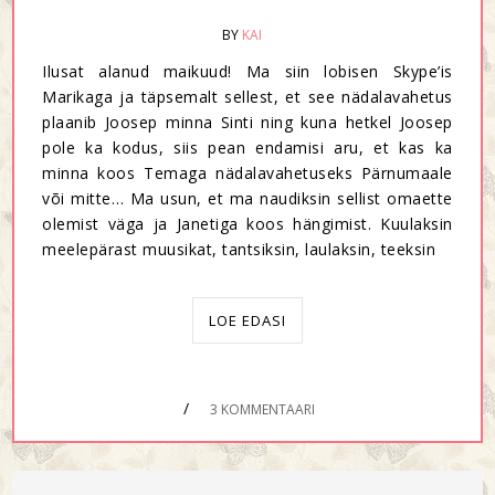
BY
KAI
Ilusat alanud maikuud! Ma siin lobisen Skype’is
Marikaga ja täpsemalt sellest, et see nädalavahetus
plaanib Joosep minna Sinti ning kuna hetkel Joosep
pole ka kodus, siis pean endamisi aru, et kas ka
minna koos Temaga nädalavahetuseks Pärnumaale
või mitte… Ma usun, et ma naudiksin sellist omaette
olemist väga ja Janetiga koos hängimist. Kuulaksin
meelepärast muusikat, tantsiksin, laulaksin, teeksin
LOE EDASI
/
3 KOMMENTAARI