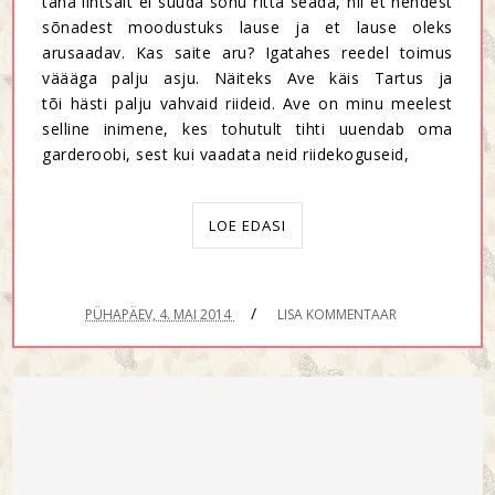
täna lihtsalt ei suuda sõnu ritta seada, nii et nendest
sõnadest moodustuks lause ja et lause oleks
arusaadav. Kas saite aru? Igatahes reedel toimus
väääga palju asju. Näiteks Ave käis Tartus ja
tõi hästi palju vahvaid riideid. Ave on minu meelest
selline inimene, kes tohutult tihti uuendab oma
garderoobi, sest kui vaadata neid riidekoguseid,
LOE EDASI
/
PÜHAPÄEV, 4. MAI 2014
LISA KOMMENTAAR