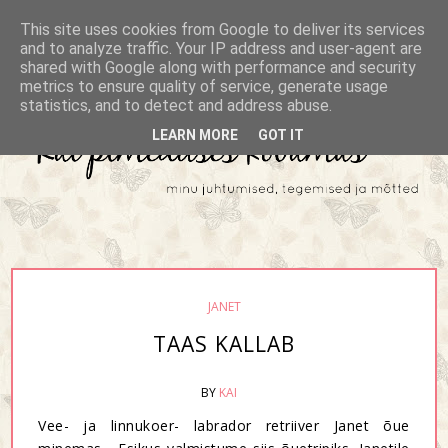
This site uses cookies from Google to deliver its services
and to analyze traffic. Your IP address and user-agent are
shared with Google along with performance and security
metrics to ensure quality of service, generate usage
statistics, and to detect and address abuse.
LEARN MORE
GOT IT
JANET
TAAS KALLAB
BY
KAI
Vee- ja linnukoer- labrador retriiver Janet õue