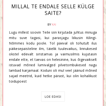
MILLAL TE ENDALE SELLE KÜLGE
SAITE?
BY
KAI
Lugu millest soovin Teile siin kirjutada juhtus minuga
mitu suve tagasi, kui parasjagu liikusin Kilingi-
Nõmmes kodu poole. Tol päeval oli tohutult ilus
päikesepaisteline ilm, täielik tuulevaikus, linnukesed
okstel edevalt siristamas ja vaimusilmis kujutasin
endale ette, et taevas on helesinine, kus õigevaikselt
istuvad mõned lumivalged pilvetombukesed nagu
lambad karjamaal. Koduni oli mul veel jäänud mõned
sajad meetrid, kuid hetke pärast, kui olin kohalikust
toidupoest
LOE EDASI