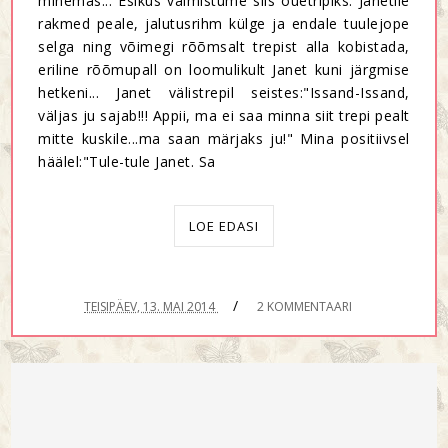
minemas... Esikus valmistume siis õuetripiks. Janetile
rakmed peale, jalutusrihm külge ja endale tuulejope
selga ning võimegi rõõmsalt trepist alla kobistada,
eriline rõõmupall on loomulikult Janet kuni järgmise
hetkeni... Janet välistrepil seistes:"Issand-Issand,
väljas ju sajab!!! Appii, ma ei saa minna siit trepi pealt
mitte kuskile...ma saan märjaks ju!" Mina positiivsel
häälel:"Tule-tule Janet. Sa
LOE EDASI
/
TEISIPÄEV, 13. MAI 2014
2 KOMMENTAARI