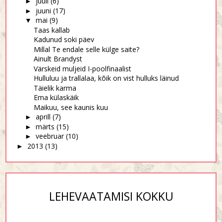
juuli
(6)
►
juuni
(17)
►
mai
(9)
▼
Taas kallab
Kadunud soki päev
Millal Te endale selle külge saite?
Ainult Brandyst
Värskeid muljeid I-poolfinaalist
Hulluluu ja trallalaa, kõik on vist hulluks läinud
Täielik karma
Ema külaskäik
Maikuu, see kaunis kuu
aprill
(7)
►
märts
(15)
►
veebruar
(10)
►
2013
(13)
►
LEHEVAATAMISI KOKKU