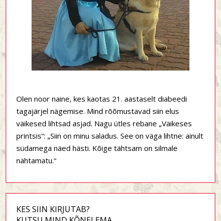
Olen noor naine, kes kaotas 21. aastaselt diabeedi
tagajärjel nägemise. Mind rõõmustavad siin elus
väikesed lihtsad asjad. Nagu ütles rebane „Väikeses
printsis“: „Siin on minu saladus. See on väga lihtne: ainult
südamega näed hästi. Kõige tähtsam on silmale
nähtamatu.“
KES SIIN KIRJUTAB?
KUTSU MIND KÕNELEMA