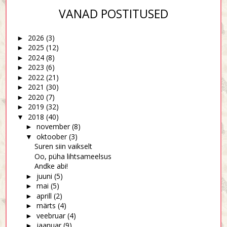
VANAD POSTITUSED
2026
(3)
►
2025
(12)
►
2024
(8)
►
2023
(6)
►
2022
(21)
►
2021
(30)
►
2020
(7)
►
2019
(32)
►
2018
(40)
▼
november
(8)
►
oktoober
(3)
▼
Suren siin vaikselt
Oo, püha lihtsameelsus
Andke abi!
juuni
(5)
►
mai
(5)
►
aprill
(2)
►
märts
(4)
►
veebruar
(4)
►
jaanuar
(9)
►