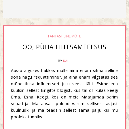
FANTASTILINE MÕTE
OO, PÜHA LIHTSAMEELSUS
BY
KAI
Aasta alguses hakkas mulle aina enam silma selline
sõna nagu "squattimine". Ja aina enam vilgsatas see
mõne ilusa influentseri jutu seest läbi. Esimesena
kuulsin sellest Brigitte blogist, kus tal oli külas keegi
Erna, Esna. Keegi, kes on meie Maarjamaa parim
squattija. Ma ausalt polnud varem sellisest asjast
kuulnudki ja ma teadsin sellest sama palju kui mu
pooleks tunniks