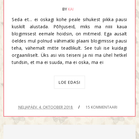
BY
KAI
Seda et... ei oskagi kohe peale sihukest pikka pausi
kuskilt alustada. Põhjuseid, miks ma niiii kaua
blogimisest eemale hoidsin, on mitmeid. Ega ausalt
öeldes mul polnud vähimatki plaani blogimisse pausi
teha, vähemalt mitte teadlikult. See tuli ise kuidagi
orgaaniliselt. Üks asi viis teiseni ja nii ma ühel hetkel
tundsin, et ma ei suuda, ma ei oska, ma ei
LOE EDASI
/
NELJAPÄEV, 4. OKTOOBER 2018
15 KOMMENTAARI