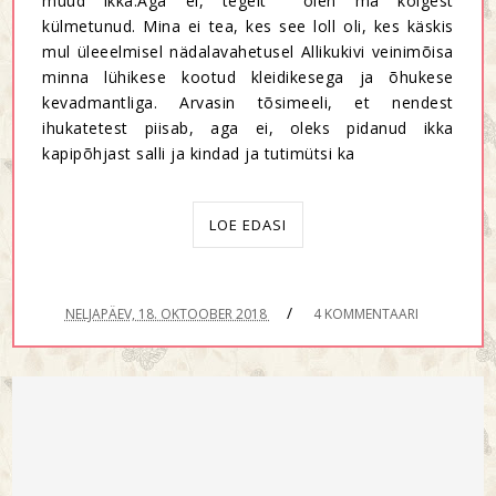
muud ikka.Aga ei, tegelt olen ma kõigest
külmetunud. Mina ei tea, kes see loll oli, kes käskis
mul üleeelmisel nädalavahetusel Allikukivi veinimõisa
minna lühikese kootud kleidikesega ja õhukese
kevadmantliga. Arvasin tõsimeeli, et nendest
ihukatetest piisab, aga ei, oleks pidanud ikka
kapipõhjast salli ja kindad ja tutimütsi ka
LOE EDASI
/
NELJAPÄEV, 18. OKTOOBER 2018
4 KOMMENTAARI