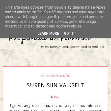
This site uses cookies from Google to deliver its services
and to analyze traffic. Your IP address and user-agent are
shared with Google along with performance and security
metrics to ensure quality of service, generate usage
statistics, and to detect and address abuse.
LEARN MORE
GOT IT
ALLIKUKIVI VEINIMÕIS
SUREN SIIN VAIKSELT
BY
KAI
Ega kui aeg on minna, siis on aeg minna, mis seal