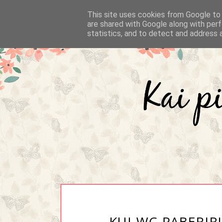
This site uses cookies from Google to d
are shared with Google along with perf
statistics, and to detect and address 
KUI WC-PABERIR