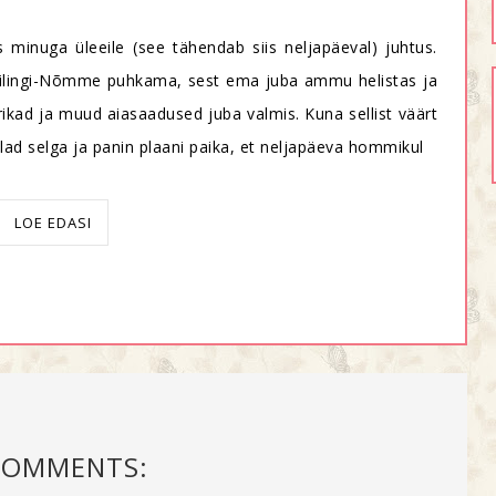
 minuga üleeile (see tähendab siis neljapäeval) juhtus.
ta Kilingi-Nõmme puhkama, sest ema juba ammu helistas ja
arikad ja muud aiasaadused juba valmis. Kuna sellist väärt
jalad selga ja panin plaani paika, et neljapäeva hommikul
LOE EDASI
COMMENTS: