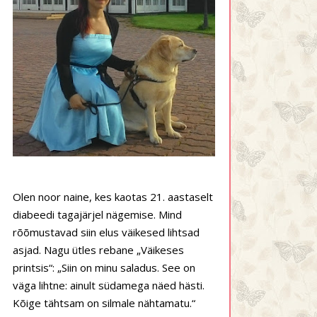
Olen noor naine, kes kaotas 21. aastaselt
diabeedi tagajärjel nägemise. Mind
rõõmustavad siin elus väikesed lihtsad
asjad. Nagu ütles rebane „Väikeses
printsis“: „Siin on minu saladus. See on
väga lihtne: ainult südamega näed hästi.
Kõige tähtsam on silmale nähtamatu.“