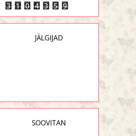
3
1
0
4
3
5
9
JÄLGIJAD
SOOVITAN