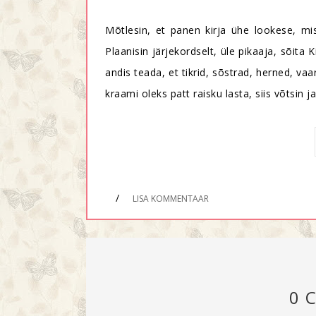
Mõtlesin, et panen kirja ühe lookese, mis
Plaanisin järjekordselt, üle pikaaja, sõi
andis teada, et tikrid, sõstrad, herned, va
kraami oleks patt raisku lasta, siis võtsin 
/
LISA KOMMENTAAR
0 