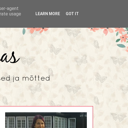
user-agent
erate usage
LEARN MORE
GOT IT