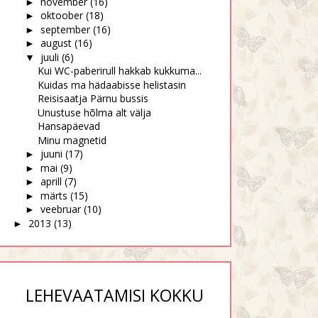
november
(16)
►
oktoober
(18)
►
september
(16)
►
august
(16)
►
juuli
(6)
▼
Kui WC-paberirull hakkab kukkuma...
Kuidas ma hädaabisse helistasin
Reisisaatja Pärnu bussis
Unustuse hõlma alt välja
Hansapäevad
Minu magnetid
juuni
(17)
►
mai
(9)
►
aprill
(7)
►
märts
(15)
►
veebruar
(10)
►
2013
(13)
►
LEHEVAATAMISI KOKKU