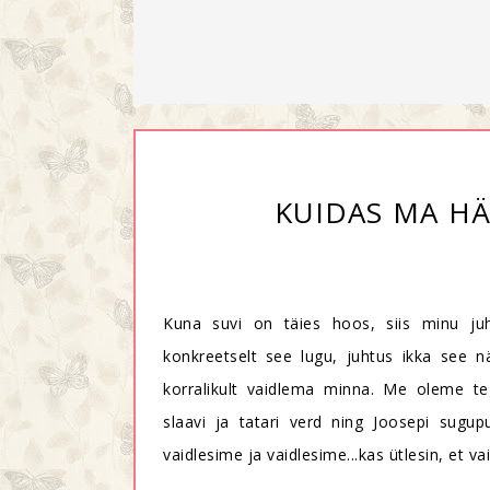
KUIDAS MA HÄ
Kuna suvi on täies hoos, siis minu juh
konkreetselt see lugu, juhtus ikka see n
korralikult vaidlema minna. Me oleme t
slaavi ja tatari verd ning Joosepi sugu
vaidlesime ja vaidlesime...kas ütlesin, et v