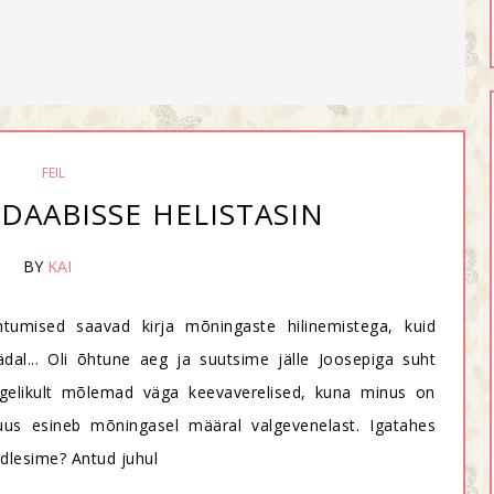
FEIL
DAABISSE HELISTASIN
BY
KAI
tumised saavad kirja mõningaste hilinemistega, kuid
ädal... Oli õhtune aeg ja suutsime jälle Joosepiga suht
egelikult mõlemad väga keevaverelised, kuna minus on
puus esineb mõningasel määral valgevenelast. Igatahes
aidlesime? Antud juhul