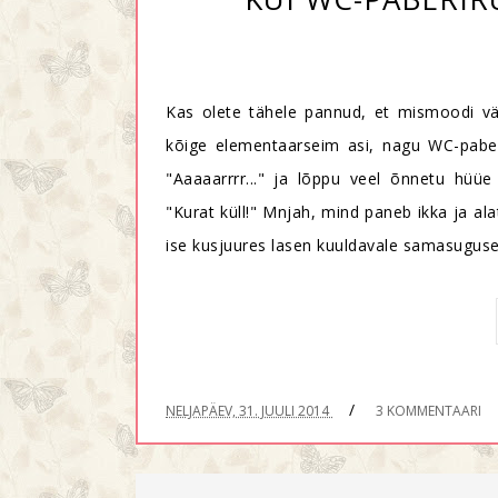
Kas olete tähele pannud, et mismoodi väg
kõige elementaarseim asi, nagu WC-pabe
"Aaaaarrrr..." ja lõppu veel õnnetu hüüe
"Kurat küll!" Mnjah, mind paneb ikka ja a
ise kusjuures lasen kuuldavale samasugused
/
NELJAPÄEV, 31. JUULI 2014
3 KOMMENTAARI