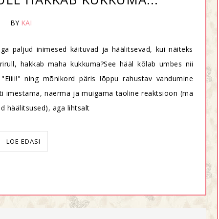
BY
KAI
a paljud inimesed käituvad ja häälitsevad, kui näiteks
rirull, hakkab maha kukkuma?See hääl kõlab umbes nii
 "Eiiii!" ning mõnikord päris lõppu rahustav vandumine
lati imestama, naerma ja muigama taoline reaktsioon (ma
 häälitsused), aga lihtsalt
LOE EDASI