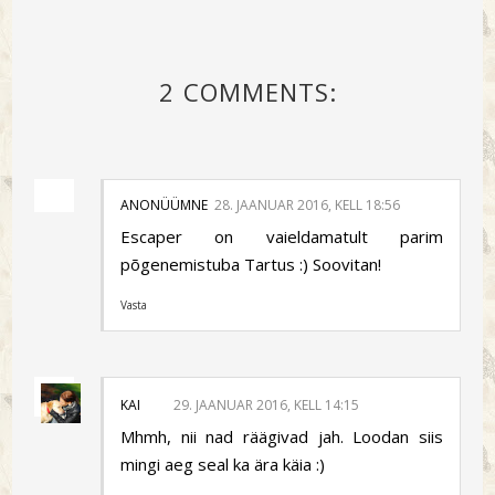
2 COMMENTS:
ANONÜÜMNE
28. JAANUAR 2016, KELL 18:56
Escaper on vaieldamatult parim
põgenemistuba Tartus :) Soovitan!
Vasta
KAI
29. JAANUAR 2016, KELL 14:15
Mhmh, nii nad räägivad jah. Loodan siis
mingi aeg seal ka ära käia :)