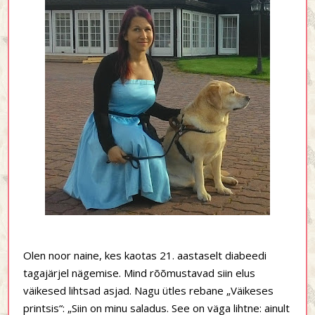
Olen noor naine, kes kaotas 21. aastaselt diabeedi
tagajärjel nägemise. Mind rõõmustavad siin elus
väikesed lihtsad asjad. Nagu ütles rebane „Väikeses
printsis“: „Siin on minu saladus. See on väga lihtne: ainult