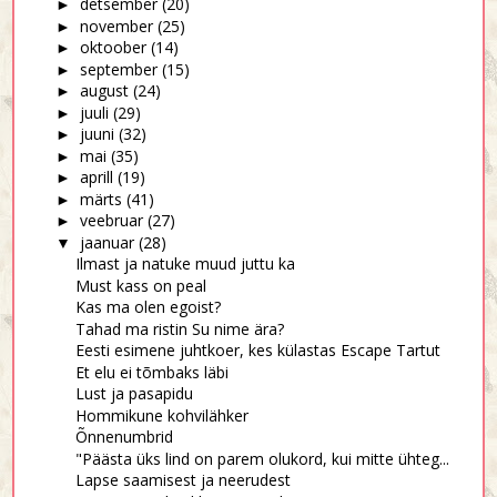
detsember
(20)
►
november
(25)
►
oktoober
(14)
►
september
(15)
►
august
(24)
►
juuli
(29)
►
juuni
(32)
►
mai
(35)
►
aprill
(19)
►
märts
(41)
►
veebruar
(27)
►
jaanuar
(28)
▼
Ilmast ja natuke muud juttu ka
Must kass on peal
Kas ma olen egoist?
Tahad ma ristin Su nime ära?
Eesti esimene juhtkoer, kes külastas Escape Tartut
Et elu ei tõmbaks läbi
Lust ja pasapidu
Hommikune kohvilähker
Õnnenumbrid
"Päästa üks lind on parem olukord, kui mitte ühteg...
Lapse saamisest ja neerudest