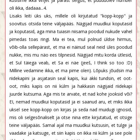
küsisime ikka vihjet ja pärast selgus, et puuduolev number
oli ikka, dadaaa...4.
Lisaks leiti üks uks, millele oli kirjutatud "kopp-kopp" ja
soovitus otsida teine väljapääs. Nägijad muudkui koputasid
ja koputasid, aga mina tuiasin niisama poodud nukude vahel
pimedas toas ringi. Ma ei tea, mul polnud üldse hirmus,
võib-olla sellepärast, et ma ei näinud seal neid üles poodud
nukke, mis mu näo ees tilpnesid. Nägijad mitu korda ütlesid,
et Sul täiega veab, et Sa ei näe (jeeš, I think so too :D)
Milline vedamine ikka, et ma pime olen). Lõpuks jõudsin ma
riidekapini ja asjatasin seal kapis, kui äkki tundsin, et oot-
oot, miks kapis on nii külm ja hakkasin nägijaid riidekapi
juurde kutsuma. Aga mis te arvate, et nad kohe jooksid või?
EI, nemad muudkui koputasid ja ei saanud aru, et miks ikka
uksel see kopp-kopp on kirjas ja seda nad muidugi ignosid,
mis oli selgesõnaliselt ja otse nina ette kirjutatud, et otsige
teine väljapääs. Samal ajal ma muudkui kutsusin, et tulge ja
vaadake ja katsuge, et siin kapis on ikka nii külm ja see pole