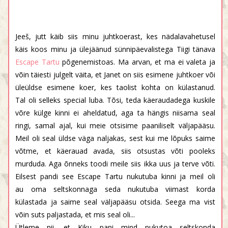
Jeeš, jutt käib siis minu juhtkoerast, kes nädalavahetusel
käis koos minu ja ülejäänud sünnipäevalistega Tiigi tänava
Escape Tartu
põgenemistoas. Ma arvan, et ma ei valeta ja
võin täiesti julgelt väita, et Janet on siis esimene juhtkoer või
üleüldse esimene koer, kes taolist kohta on külastanud.
Tal oli selleks special luba. Tõsi, teda käeraudadega kuskile
võre külge kinni ei aheldatud, aga ta hängis niisama seal
ringi, samal ajal, kui meie otsisime paaniliselt väljapääsu.
Meil oli seal üldse väga naljakas, sest kui me lõpuks saime
võtme, et käerauad avada, siis otsustas võti pooleks
murduda. Aga õnneks toodi meile siis ikka uus ja terve võti.
Eilsest pandi see Escape Tartu nukutuba kinni ja meil oli
au oma seltskonnaga seda nukutuba viimast korda
külastada ja saime seal väljapääsu otsida. Seega ma vist
võin suts paljastada, et mis seal oli...
Ütleme nii, et Kiku pani mind nukutoa seltskonda