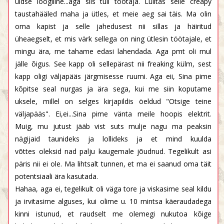
üldse loogiline...aga siis tuli töötaja. Lülitas selle creapy
taustahääled maha ja ütles, et meie aeg sai täis. Ma olin
oma kapist ja selle jahedusest nii sillas ja häiritud
üheaegselt, et mis värk sellega on ning ütlesin töötajale, et
mingu ära, me tahame edasi lahendada. Aga pmt oli mul
jälle õigus. See kapp oli sellepärast nii freaking külm, sest
kapp oligi väljapääs järgmisesse ruumi. Aga eii, Sina pime
kõpitse seal nurgas ja ära sega, kui me siin koputame
uksele, millel on selges kirjapildis öeldud "Otsige teine
väljapääs". Ei,ei...Sina pime vänta meile hoopis elektrit.
Muig, mu jutust jääb vist suts mulje nagu ma peaksin
nägijaid taunideks ja lollideks ja et mind kuulda
võttes oleksid nad palju kaugemale jõudnud. Tegelikult asi
päris nii ei ole. Ma lihtsalt tunnen, et ma ei saanud oma täit
potentsiaali ära kasutada.
Hahaa, aga ei, tegelikult oli väga tore ja viskasime seal kildu
ja irvitasime alguses, kui olime u. 10 mintsa käeraudadega
kinni istunud, et raudselt me olemegi nukutoa kõige