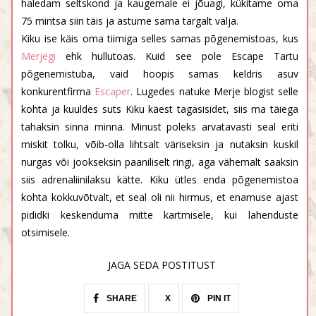
haledam seltskond ja kaugemale ei jõuagi, kükitame oma
75 mintsa siin täis ja astume sama targalt välja.
Kiku ise käis oma tiimiga selles samas põgenemistoas, kus
Merjegi
ehk hullutoas. Kuid see pole Escape Tartu
põgenemistuba, vaid hoopis samas keldris asuv
konkurentfirma
Escaper
. Lugedes natuke Merje blogist selle
kohta ja kuuldes suts Kiku käest tagasisidet, siis ma täiega
tahaksin sinna minna. Minust poleks arvatavasti seal eriti
miskit tolku, võib-olla lihtsalt väriseksin ja nutaksin kuskil
nurgas või jookseksin paaniliselt ringi, aga vähemalt saaksin
siis adrenaliinilaksu kätte. Kiku ütles enda põgenemistoa
kohta kokkuvõtvalt, et seal oli nii hirmus, et enamuse ajast
pididki keskenduma mitte kartmisele, kui lahenduste
otsimisele.
JAGA SEDA POSTITUST
SHARE
X
PIN IT