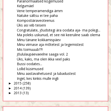
Paranormaalsed kogemused
Kelgumäel
Vene temperamendiga ämm
Natuke sältsu ei tee paha
Kompostiäraveoteenus
Üks asi viib teiseni
Congratulate, jõudsitegi ära oodata aja- ma polegi...
Ma poleks uskunud, et see niii keeruline saab olema
Minu tänane kokkamispäev
Minu viimase aja mõtetest ja tegemistest
Mis toimuuub??!
Jõululaupäevaeelne saaga vol. 2
Üks, kaks, ma olen ikka veel paks
Bussi oodates...
Lollid küsimused
Minu aastavahetusest ja lubadustest
Ingel, kes kinkis mulle ingli
2015
(258)
►
2014
(139)
►
2013
(13)
►