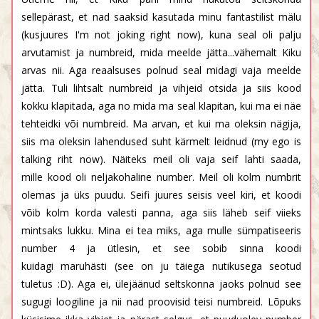
sellepärast, et nad saaksid kasutada minu fantastilist mälu
(kusjuures I'm not joking right now), kuna seal oli palju
arvutamist ja numbreid, mida meelde jätta...vähemalt Kiku
arvas nii. Aga reaalsuses polnud seal midagi vaja meelde
jätta. Tuli lihtsalt numbreid ja vihjeid otsida ja siis kood
kokku klapitada, aga no mida ma seal klapitan, kui ma ei näe
tehteidki või numbreid. Ma arvan, et kui ma oleksin nägija,
siis ma oleksin lahendused suht kärmelt leidnud (my ego is
talking riht now). Näiteks meil oli vaja seif lahti saada,
mille kood oli neljakohaline number. Meil oli kolm numbrit
olemas ja üks puudu. Seifi juures seisis veel kiri, et koodi
võib kolm korda valesti panna, aga siis läheb seif viieks
mintsaks lukku. Mina ei tea miks, aga mulle sümpatiseeris
number 4 ja ütlesin, et see sobib sinna koodi
kuidagi maruhästi (see on ju täiega nutikusega seotud
tuletus :D). Aga ei, ülejäänud seltskonna jaoks polnud see
sugugi loogiline ja nii nad proovisid teisi numbreid. Lõpuks