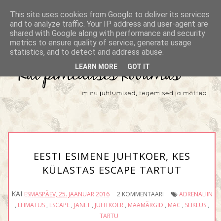
This site uses cookies from Google to deliver its services
and to analyze traffic. Your IP address and user-agent are
shared with Google along with performance and security
metrics to ensure quality of service, generate usage
statistics, and to detect and address abuse.
LEARN MORE
GOT IT
EESTI ESIMENE JUHTKOER, KES
KÜLASTAS ESCAPE TARTUT
KAI
ESMASPÄEV, 25. JAANUAR 2016
2 KOMMENTAARI
ADRENALIIN
,
EHMATUS
,
ESCAPE
,
JANET
,
JUHTKOER
,
MAAMÄRGID
,
MAC
,
SEIKLUS
,
TARTU