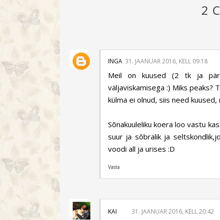
2 
INGA
31. JAANUAR 2016, KELL 09:18
Meil on kuused (2 tk ja päri
väljaviskamisega :) Miks peaks? T
külma ei olnud, siis need kuused, 
Sõnakuuleliku koera loo vastu kas
suur ja sõbralik ja seltskondlik,
voodi all ja urises :D
Vasta
KAI
31. JAANUAR 2016, KELL 20:42