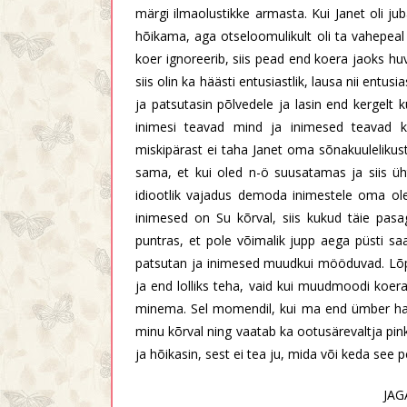
märgi ilmaolustikke armasta. Kui Janet oli j
hõikama, aga otseloomulikult oli ta vahepeal 
koer ignoreerib, siis pead end koera jaoks hu
siis olin ka häästi entusiastlik, lausa nii entus
ja patsutasin põlvedele ja lasin end kergel
inimesi teavad mind ja inimesed teavad k
miskipärast ei taha Janet oma sõnakuulelikus
sama, et kui oled n-ö suusatamas ja siis üh
idiootlik vajadus demoda inimestele oma ole
inimesed on Su kõrval, siis kukud täie pasa
puntras, et pole võimalik jupp aega püsti saa
patsutan ja inimesed muudkui mööduvad. Lõpu
ja end lolliks teha, vaid kui muudmoodi koer
minema. Sel momendil, kui ma end ümber hakk
minu kõrval ning vaatab ka ootusärevaltja pi
ja hõikasin, sest ei tea ju, mida või keda see pe
JAG