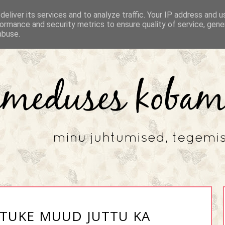
eliver its services and to analyze traffic. Your IP address and 
ormance and security metrics to ensure quality of service, gen
abuse.
ATUKE MUUD JUTTU KA