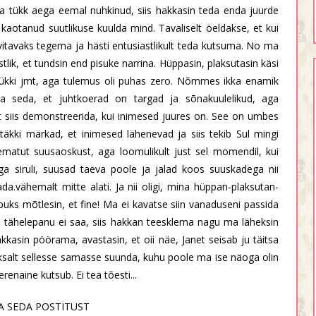
uba tükk aega eemal nuhkinud, siis hakkasin teda enda juurde
kaotanud suutlikuse kuulda mind. Tavaliselt öeldakse, et kui
vitavaks tegema ja hästi entusiastlikult teda kutsuma. No ma
iastlik, et tundsin end pisuke narrina. Hüppasin, plaksutasin käsi
t kükki jmt, aga tulemus oli puhas zero. Nõmmes ikka enamik
a seda, et juhtkoerad on targad ja sõnakuulelikud, aga
t siis demonstreerida, kui inimesed juures on. See on umbes
täkki märkad, et inimesed lähenevad ja siis tekib Sul mingi
matut suusaoskust, aga loomulikult just sel momendil, kui
ga siruli, suusad taeva poole ja jalad koos suuskadega nii
da.vähemalt mitte alati. Ja nii oligi, mina hüppan-plaksutan-
ks mõtlesin, et fine! Ma ei kavatse siin vanaduseni passida
a tähelepanu ei saa, siis hakkan teesklema nagu ma läheksin
asin pöörama, avastasin, et oii näe, Janet seisab ju täitsa
nksalt sellesse samasse suunda, kuhu poole ma ise näoga olin
renaine kutsub. Ei tea tõesti...
A SEDA POSTITUST