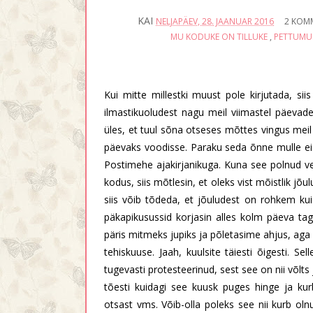
KAI
NELJAPÄEV, 28. JAANUAR 2016
2 KOM
MU KODUKE ON TILLUKE
,
PETTUMU
Kui mitte millestki muust pole kirjutada, siis
ilmastikuoludest nagu meil viimastel päevade
üles, et tuul sõna otseses mõttes vingus meil
päevaks voodisse. Paraku seda õnne mulle ei
Postimehe ajakirjanikuga. Kuna see polnud veel
kodus, siis mõtlesin, et oleks vist mõistlik jõ
siis võib tõdeda, et jõuludest on rohkem kui
päkapikusussid korjasin alles kolm päeva taga
päris mitmeks jupiks ja põletasime ahjus, aga 
tehiskuuse. Jaah, kuulsite täiesti õigesti. Se
tugevasti protesteerinud, sest see on nii võlts
tõesti kuidagi see kuusk puges hinge ja kur
otsast vms. Võib-olla poleks see nii kurb ol