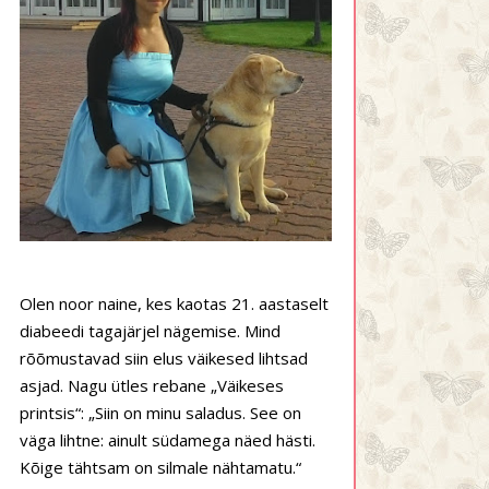
Olen noor naine, kes kaotas 21. aastaselt
diabeedi tagajärjel nägemise. Mind
rõõmustavad siin elus väikesed lihtsad
asjad. Nagu ütles rebane „Väikeses
printsis“: „Siin on minu saladus. See on
väga lihtne: ainult südamega näed hästi.
Kõige tähtsam on silmale nähtamatu.“