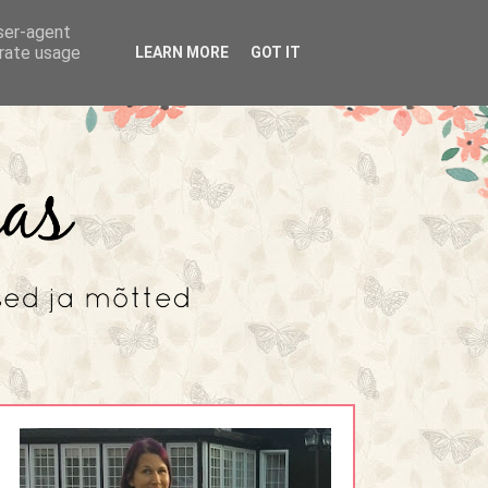
user-agent
erate usage
LEARN MORE
GOT IT