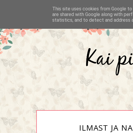
This site uses cookies from Google to d
are shared with Google along with perf
statistics, and to detect and address 
ILMAST JA N