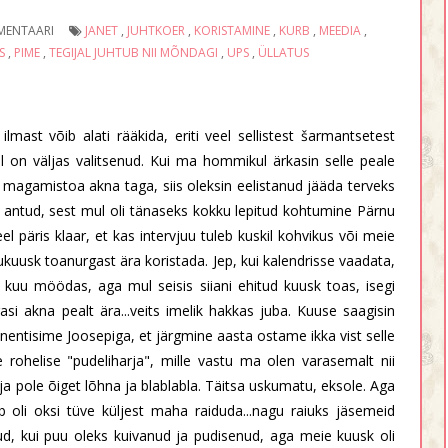
MENTAARI
JANET
,
JUHTKOER
,
KORISTAMINE
,
KURB
,
MEEDIA
,
S
,
PIME
,
TEGIJAL JUHTUB NII MÕNDAGI
,
UPS
,
ÜLLATUS
 ilmast võib alati rääkida, eriti veel sellistest šarmantsetest
l on väljas valitsenud. Kui ma hommikul ärkasin selle peale
 magamistoa akna taga, siis oleksin eelistanud jääda terveks
 antud, sest mul oli tänaseks kokku lepitud kohtumine Pärnu
 päris klaar, et kas intervjuu tuleb kuskil kohvikus või meie
ulukuusk toanurgast ära koristada. Jep, kui kalendrisse vaadata,
 kuu möödas, aga mul seisis siiani ehitud kuusk toas, isegi
si akna pealt ära...veits imelik hakkas juba. Kuuse saagisin
nentisime Joosepiga, et järgmine aasta ostame ikka vist selle
lle rohelise "pudeliharja", mille vastu ma olen varasemalt nii
 ja pole õiget lõhna ja blablabla. Täitsa uskumatu, eksole. Aga
b oli oksi tüve küljest maha raiduda...nagu raiuks jäsemeid
nud, kui puu oleks kuivanud ja pudisenud, aga meie kuusk oli