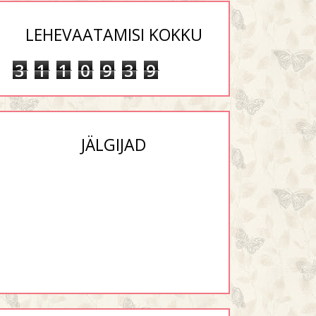
LEHEVAATAMISI KOKKU
3
1
1
0
9
3
9
JÄLGIJAD