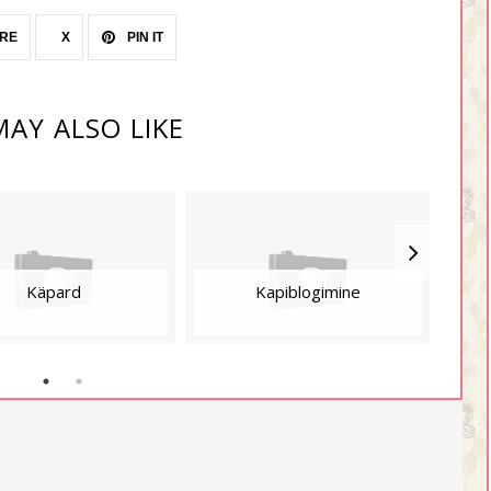
RE
X
PIN IT
AY ALSO LIKE
Lä
Käpard
Kapiblogimine