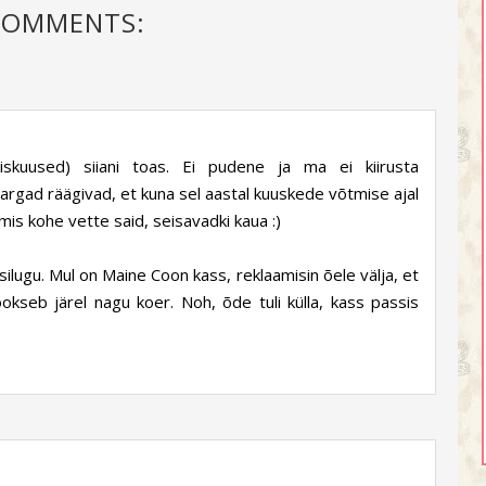
COMMENTS:
skuused) siiani toas. Ei pudene ja ma ei kiirusta
argad räägivad, et kuna sel aastal kuuskede võtmise ajal
mis kohe vette said, seisavadki kaua :)
silugu. Mul on Maine Coon kass, reklaamisin õele välja, et
jookseb järel nagu koer. Noh, õde tuli külla, kass passis