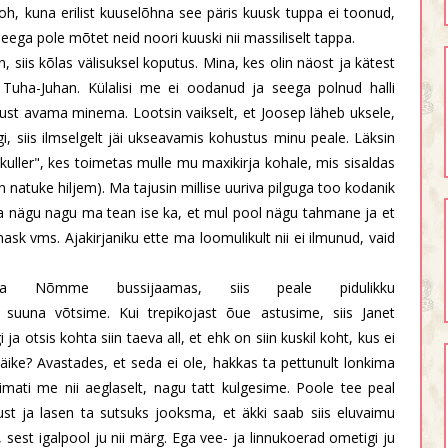
noh, kuna erilist kuuselõhna see päris kuusk tuppa ei toonud,
eega pole mõtet neid noori kuuski nii massiliselt tappa.
, siis kõlas välisuksel koputus. Mina, kes olin näost ja kätest
Tuha-Juhan. Külalisi me ei oodanud ja seega polnud halli
 ust avama minema. Lootsin vaikselt, et Joosep läheb uksele,
gi, siis ilmselgelt jäi ukseavamis kohustus minu peale. Läksin
u "kuller", kes toimetas mulle mu maxikirja kohale, mis sisaldas
n natuke hiljem). Ma tajusin millise uuriva pilguga too kodanik
ha nägu nagu ma tean ise ka, et mul pool nägu tahmane ja et
sk vms. Ajakirjaniku ette ma loomulikult nii ei ilmunud, vaid
uma Nõmme bussijaamas, siis peale pidulikku
suuna võtsime. Kui trepikojast õue astusime, siis Janet
 ja otsis kohta siin taeva all, et ehk on siin kuskil koht, kus ei
äike? Avastades, et seda ei ole, hakkas ta pettunult lonkima
iimati me nii aeglaselt, nagu tatt kulgesime. Poole tee peal
ust ja lasen ta sutsuks jooksma, et äkki saab siis eluvaimu
, sest igalpool ju nii märg. Ega vee- ja linnukoerad ometigi ju