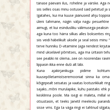
tänase päevani ilus, roheline ja värske. Aga 
siis selles osas minu ootused said petetud ja s
Igatahes, kui ma kuuse jäänuseid ahju toppisin
üleni tahmane, nägin välja nagu pesuehtne 
aimugi, et kui esindusliku välimusega peaksin
aga kuna too härra silkas alles bokserites rin
siis veidi häbelikult uksele ja seal seisis min
terve hunniku D-vitamiine (aga nendest kirjuta
mind ukselävel põrnitses, aga ma üritasin te
see peabki nii olema...see on noorendav ravima
lippasin ikka enne duši alt läbi.
Kuna ajakirjanikuga pidime koht
kuusepõletamistseremooniat sinna ka oma 
kõigepealt seisatas ja vaatas lootusrikkalt ringi
sajaks...mõni murulapike, kuhu paistaks ehk p
kesklinna poole. Ma isegi ei mäleta, millal v
otsustasin, et teeks Janetil meeleolu parand
sisse vms. Ega ta väga ringi ei tahtnud silgata