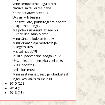
Vene temperamendiga ämm
Natuke sältsu ei tee paha
Kompostiäraveoteenus
Üks asi viib teiseni
Congratulate, jõudsitegi ära oodata
aja- ma polegi...
Ma poleks uskunud, et see niii
keeruline saab olema
Minu tänane kokkamispäev
Minu viimase aja mõtetest ja
tegemistest
Mis toimuuub??!
Jõululaupäevaeelne saaga vol. 2
Üks, kaks, ma olen ikka veel paks
Bussi oodates...
Lollid küsimused
Minu aastavahetusest ja lubadustest
Ingel, kes kinkis mulle ingli
2015
(258)
►
2014
(139)
►
2013
(13)
►