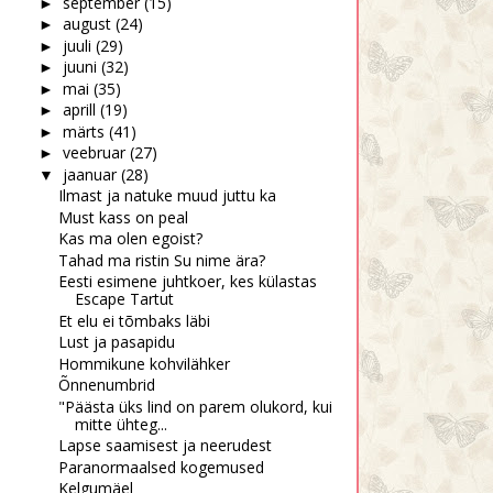
september
(15)
►
august
(24)
►
juuli
(29)
►
juuni
(32)
►
mai
(35)
►
aprill
(19)
►
märts
(41)
►
veebruar
(27)
►
jaanuar
(28)
▼
Ilmast ja natuke muud juttu ka
Must kass on peal
Kas ma olen egoist?
Tahad ma ristin Su nime ära?
Eesti esimene juhtkoer, kes külastas
hme esimesele bussile
One of those days
Escape Tartut
ja vahet po...
Et elu ei tõmbaks läbi
Lust ja pasapidu
Hommikune kohvilähker
Õnnenumbrid
"Päästa üks lind on parem olukord, kui
mitte ühteg...
Lapse saamisest ja neerudest
Paranormaalsed kogemused
Kelgumäel