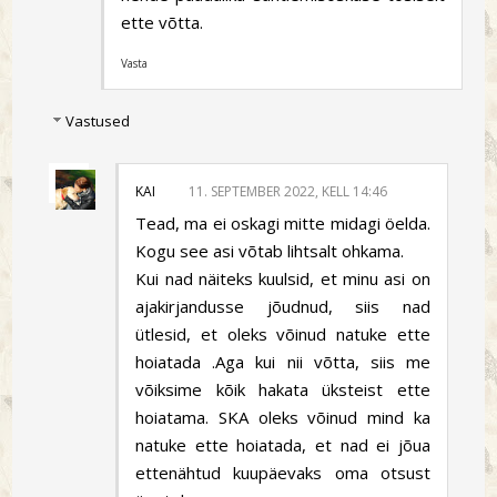
ette võtta.
Vasta
Vastused
KAI
11. SEPTEMBER 2022, KELL 14:46
Tead, ma ei oskagi mitte midagi öelda.
Kogu see asi võtab lihtsalt ohkama.
Kui nad näiteks kuulsid, et minu asi on
ajakirjandusse jõudnud, siis nad
ütlesid, et oleks võinud natuke ette
hoiatada .Aga kui nii võtta, siis me
võiksime kõik hakata üksteist ette
hoiatama. SKA oleks võinud mind ka
natuke ette hoiatada, et nad ei jõua
ettenähtud kuupäevaks oma otsust