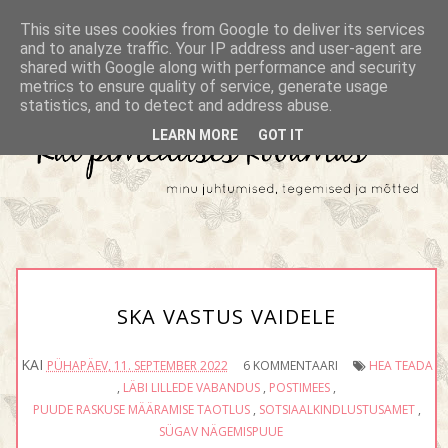
This site uses cookies from Google to deliver its services
and to analyze traffic. Your IP address and user-agent are
shared with Google along with performance and security
metrics to ensure quality of service, generate usage
statistics, and to detect and address abuse.
LEARN MORE
GOT IT
SKA VASTUS VAIDELE
KAI
PÜHAPÄEV, 11. SEPTEMBER 2022
6 KOMMENTAARI
HEA TEADA
,
LÄBI LILLEDE VABANDUS
,
POSTIMEES
,
PUUDE RASKUSE MÄÄRAMISE TAOTLUS
,
SOTSIAALKINDLUSTUSAMET
,
SÜGAV NÄGEMISPUUE