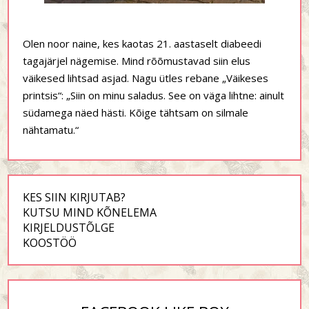
Olen noor naine, kes kaotas 21. aastaselt diabeedi
tagajärjel nägemise. Mind rõõmustavad siin elus
väikesed lihtsad asjad. Nagu ütles rebane „Väikeses
printsis“: „Siin on minu saladus. See on väga lihtne: ainult
südamega näed hästi. Kõige tähtsam on silmale
nähtamatu.“
KES SIIN KIRJUTAB?
KUTSU MIND KÕNELEMA
KIRJELDUSTÕLGE
KOOSTÖÖ