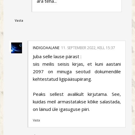
ära teha...
Vasta
INDIGOAALANE
11. SEPTEMBER 2022, KELL 15:37
Juba selle lause pärast :
siis meilis seisis kirjas, et kuni aastani
2097 on minuga seotud dokumendile
kehtestatud ligipääsupiirang.
Peaks sellest avalikult kirjutama. See,
kuidas meil armastatakse kõike salastada,
on läinud üle igasuguse piiri.
Vasta