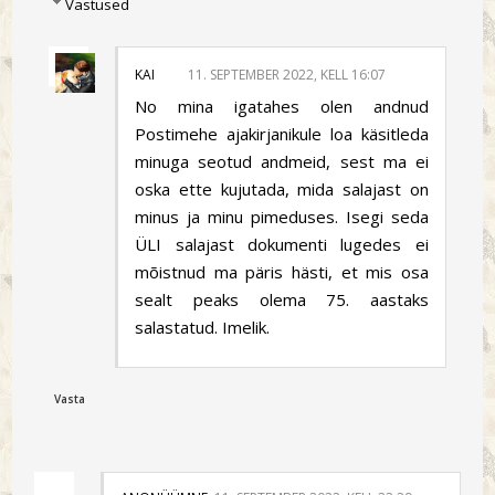
Vastused
KAI
11. SEPTEMBER 2022, KELL 16:07
No mina igatahes olen andnud
Postimehe ajakirjanikule loa käsitleda
minuga seotud andmeid, sest ma ei
oska ette kujutada, mida salajast on
minus ja minu pimeduses. Isegi seda
ÜLI salajast dokumenti lugedes ei
mõistnud ma päris hästi, et mis osa
sealt peaks olema 75. aastaks
salastatud. Imelik.
Vasta