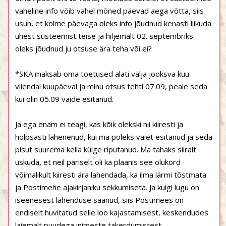
vaheline info võib vahel mõned päevad aega võtta, siis
usun, et kolme päevaga oleks info jõudnud kenasti liikuda
ühest süsteemist teise ja hiljemalt 02. septembriks
oleks jõudnud ju otsuse ära teha või ei?
*SKA maksab oma toetused alati välja jooksva kuu
viiendal kuupäeval ja minu otsus tehti 07.09, peale seda
kui olin 05.09 vaide esitanud.
Ja ega enam ei teagi, kas kõik olekski nii kiiresti ja
hõlpsasti lahenenud, kui ma poleks vaiet esitanud ja seda
pisut suurema kella külge riputanud. Ma tahaks siiralt
uskuda, et neil päriselt oli ka plaanis see olukord
võimalikult kiiresti ära lahendada, ka ilma lärmi tõstmata
ja Postimehe ajakirjaniku sekkumiseta. Ja kuigi lugu on
iseenesest lahenduse saanud, siis Postimees on
endiselt huvitatud selle loo kajastamisest, keskendudes
laiemalt puudega inimeste takerdumistest