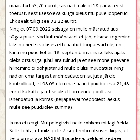
määratud 53,70 eurot, siis nad maksid 18 päeva eest
toetust, sest käesoleva kuuga oleks mu puue lõppenud.
Ehk sealt tuligi see 32,22 eurot.
Ning et 07.09.2022 seisuga on mulle määratud uus
sügav puue. Nad küll möönavad, et jah, otsuse tegemine
läks mõned seaduses ettenähtud tööpäevad üle, ent
kuna mu puue kehtis 18. septembrini, siis selleks ajaks
oleks otsus igal juhul ära tulnud ja et see mõne päevane
hilinemine ei põhjustanud mulle olulisi muudatusi. Ning
nad on oma targast andmesüsteemist juba järele
kontrollinud, et 08.09 olen ma saanud puuduoleva 21,48
eurot ka kätte ja et sisuliselt on nende poolt asi
lahendatud ja korras (neljapäeval tõepoolest laekus
mulle see puuduolev summa).
Ja ma ei teagi. Mul polegi vist neile rohkem midagi öelda.
Selle kohta, et miks pole 7. septembri otsuses kirjas, et
tegu on sügava
NÄGEMIS
puudega, öeldi, et seda ei