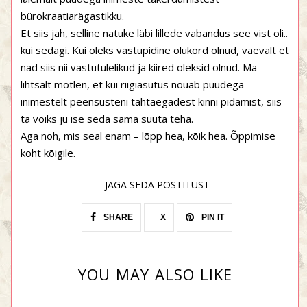
bürokraatiarägastikku.
Et siis jah, selline natuke läbi lillede vabandus see vist oli..
kui sedagi. Kui oleks vastupidine olukord olnud, vaevalt et
nad siis nii vastutulelikud ja kiired oleksid olnud. Ma
lihtsalt mõtlen, et kui riigiasutus nõuab puudega
inimestelt peensusteni tähtaegadest kinni pidamist, siis
ta võiks ju ise seda sama suuta teha.
Aga noh, mis seal enam – lõpp hea, kõik hea. Õppimise
koht kõigile.
JAGA SEDA POSTITUST
SHARE
X
PIN IT
YOU MAY ALSO LIKE