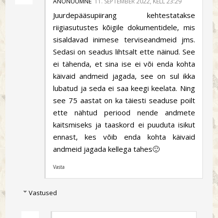
ANONÜÜMNE
11. SEPTEMBER 2022, KELL 23:29
Juurdepääsupiirang kehtestatakse
riigiasutustes kõigile dokumentidele, mis
sisaldavad inimese terviseandmeid jms.
Sedasi on seadus lihtsalt ette näinud. See
ei tähenda, et sina ise ei või enda kohta
käivaid andmeid jagada, see on sul ikka
lubatud ja seda ei saa keegi keelata. Ning
see 75 aastat on ka täiesti seaduse poilt
ette nähtud periood nende andmete
kaitsmiseks ja taaskord ei puuduta isikut
ennast, kes võib enda kohta käivaid
andmeid jagada kellega tahes🙂
Vasta
Vastused