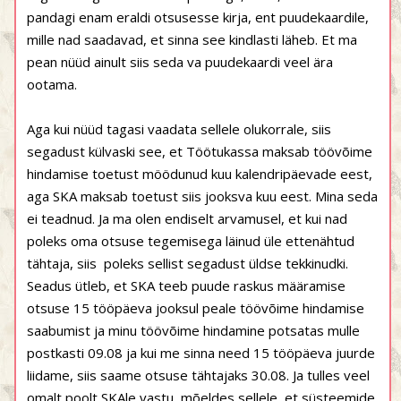
pandagi enam eraldi otsusesse kirja, ent puudekaardile,
mille nad saadavad, et sinna see kindlasti läheb. Et ma
pean nüüd ainult siis seda va puudekaardi veel ära
ootama.
Aga kui nüüd tagasi vaadata sellele olukorrale, siis
segadust külvaski see, et Töötukassa maksab töövõime
hindamise toetust möödunud kuu kalendripäevade eest,
aga SKA maksab toetust siis jooksva kuu eest. Mina seda
ei teadnud. Ja ma olen endiselt arvamusel, et kui nad
poleks oma otsuse tegemisega läinud üle ettenähtud
tähtaja, siis
poleks sellist segadust üldse tekkinudki.
Seadus ütleb, et SKA teeb puude raskus määramise
otsuse 15 tööpäeva jooksul peale töövõime hindamise
saabumist ja minu töövõime hindamine potsatas mulle
postkasti 09.08 ja kui me sinna need 15 tööpäeva juurde
liidame, siis saame otsuse tähtajaks 30.08. Ja tulles veel
omalt poolt SKAle vastu, mõeldes sellele, et süsteemide