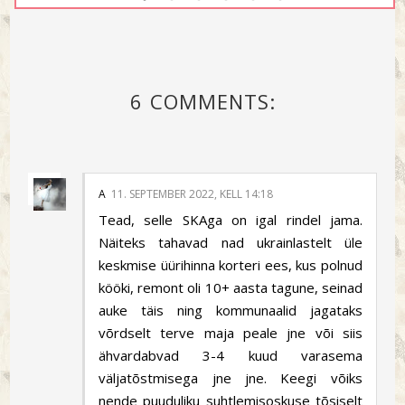
6 COMMENTS:
A
11. SEPTEMBER 2022, KELL 14:18
Tead, selle SKAga on igal rindel jama.
Näiteks tahavad nad ukrainlastelt üle
keskmise üürihinna korteri ees, kus polnud
kööki, remont oli 10+ aasta tagune, seinad
auke täis ning kommunaalid jagataks
võrdselt terve maja peale jne või siis
ähvardabvad 3-4 kuud varasema
väljatõstmisega jne jne. Keegi võiks
nende puuduliku suhtlemisoskuse tõsiselt