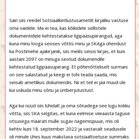
Sain siis reedel Sotsiaalkintlustusametilt kirjaliku vastuse
oma vaidele. Ma ei tea, kas kõikidele sellistele
dokumentidele kehtestatakse ligipääsupiirangud, aga
kuna minu looga seoses võttis minu ja SKAga ühendust
ka Postimehe ajakirjanik, siis meilis seisis kirjas, et kuni
aastani 2097 on minuga seotud dokumendile
kehtestatud ligipääsupiirang. Et põhimõtteliselt surmani
on see salastatud ja keegi ei tohi teada saada, mis
seisab ametlikus dokumendis. Nii et teil ei jää muud üle
kui uskuda minu sõnu ja ümberjutustust.
Aga kui nüüd siis lühidalt ja oma sõnadega see lugu kokku
võtta, siis SKA selgitas, et kuna eelmise viieaasta taguse
otsusega määrati mulle sügav nägemispuue, mis oli
kehtiv kuni 18. september 2022 ja vastavalt seadusele
oli minule ühes kuus makstava sotsiaaltoetuse summaks