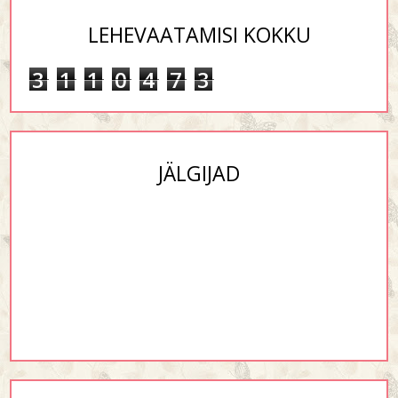
LEHEVAATAMISI KOKKU
3
1
1
0
4
7
3
JÄLGIJAD