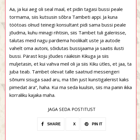
Aa, ja kui aeg oli seal maal, et pidin tagasi bussi peale
tormama, siis kutsusin sõbra Tambeti appi. Ja kuna
töötoas olnud teinegi konsultant pidi sama bussi peale
jõudma, kuhu minagi rihtisin, siis Tambet tuli galeriisse,
talutas meid nagu pardiema hoolikalt uste ja autode
vahelt oma autoni, sõidutas bussijaama ja saatis ilusti
bussi. Pärast koju jõudes rääkisin Kikuga ja siis
muljetasin, et kui vahva meil oli ja siis Kiku ütles, et jaa, ta
juba teab. Tambet olevat talle saatnud messengeri
sõnumi sisuga saad aru, ma tõin just kunstigaleriist kaks
pimedat ära“, haha. Kui ma seda kuulsin, siis ma panin ikka
korraliku kajaka maha.
JAGA SEDA POSTITUST
SHARE
X
PIN IT