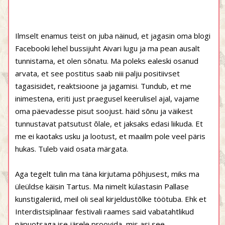
Ilmselt enamus teist on juba näinud, et jagasin oma blogi
Facebooki lehel bussijuht Aivari lugu ja ma pean ausalt
tunnistama, et olen sõnatu. Ma poleks ealeski osanud
arvata, et see postitus saab niii palju positiivset
tagasisidet, reaktsioone ja jagamisi. Tundub, et me
inimestena, eriti just praegusel keerulisel ajal, vajame
oma päevadesse pisut soojust. häid sõnu ja väikest
tunnustavat patsutust õlale, et jaksaks edasi liikuda. Et
me ei kaotaks usku ja lootust, et maailm pole veel päris
hukas. Tuleb vaid osata märgata.
Aga tegelt tulin ma täna kirjutama põhjusest, miks ma
üleüldse käisin Tartus. Ma nimelt külastasin Pallase
kunstigaleriid, meil oli seal kirjeldustõlke töötuba. Ehk et
Interdistsiplinaar festivali raames said vabatahtlikud
näpuotsaga ise järele proovida, mis asi see