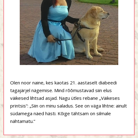
Olen noor naine, kes kaotas 21. aastaselt diabeedi
tagajärjel nägemise. Mind rõõmustavad siin elus
väikesed lihtsad asjad. Nagu ütles rebane „Väikeses
printsis“: „Siin on minu saladus. See on väga lihtne: ainult
südamega näed hästi. Kõige tähtsam on silmale
nähtamatu.“