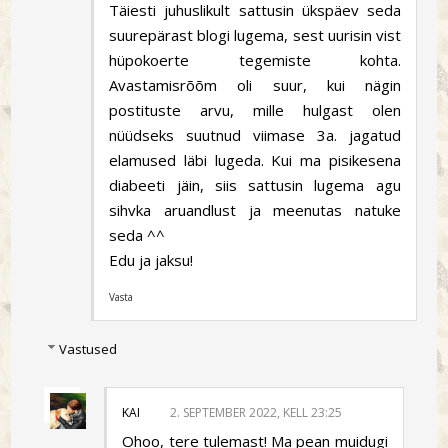
Täiesti juhuslikult sattusin ükspäev seda
suurepärast blogi lugema, sest uurisin vist
hüpokoerte tegemiste kohta.
Avastamisrõõm oli suur, kui nägin
postituste arvu, mille hulgast olen
nüüdseks suutnud viimase 3a. jagatud
elamused läbi lugeda. Kui ma pisikesena
diabeeti jäin, siis sattusin lugema agu
sihvka aruandlust ja meenutas natuke
seda ^^
Edu ja jaksu!
Vasta
Vastused
KAI
2. SEPTEMBER 2022, KELL 23:25
Ohoo, tere tulemast! Ma pean muidugi