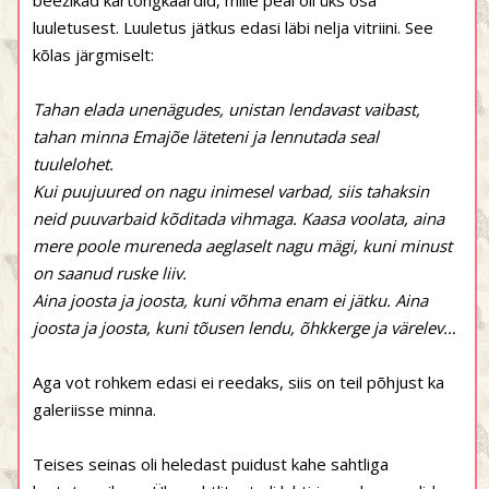
beežikad kartongkaardid, mille peal oli üks osa
luuletusest. Luuletus jätkus edasi läbi nelja vitriini. See
kõlas järgmiselt:
Tahan elada unenägudes, unistan lendavast vaibast,
tahan minna Emajõe läteteni ja lennutada seal
tuulelohet.
Kui puujuured on nagu inimesel varbad, siis tahaksin
neid puuvarbaid kõditada vihmaga. Kaasa voolata, aina
mere poole mureneda aeglaselt nagu mägi, kuni minust
on saanud ruske liiv.
Aina joosta ja joosta, kuni võhma enam ei jätku. Aina
joosta ja joosta, kuni tõusen lendu, õhkkerge ja värelev…
Aga vot rohkem edasi ei reedaks, siis on teil põhjust ka
galeriisse minna.
Teises seinas oli heledast puidust kahe sahtliga