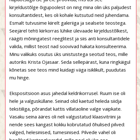
kirjeldustõlge õigupoolest on ning mina olin üks paljudest
konsultantidest, kes oli kohale kutsutud neid juhendama.
Esmalt tutvusime kiirelt galeriiga ja sealsete teostega.
Seejärel tehti kiirkorras lühike ülevaade kirjeldustõlkest,
räägiti mõningatest reeglitest ja siis anti konsultantidele
valida, millist teost nad soovivad hakata konsulteerima.
Minu valikuks osutus üks unistustega seotud teos, mille
autoriks Krista Ojasaar. Seda sellepärast, kuna ringkäigul
kõnetas see teos mind kuidagi väga isiklikult, puudutas
mu hinge.
Ekspositsioon asus jahedal keldrikorrusel. Ruum ise oli
hele ja valgusküllane. Seinad olid kaetud heleda siidja
tekstiiliga, põrandat kattis villataoline valge vaipkate.
Vasaku seina ääres oli neli valgustatud klaasvitriini ja
nende sees kangast kokku kobrutatud õhulised pilved:
valged, helesinised, tumesinised. Pilvede vahel oli