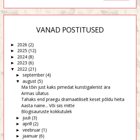
VANAD POSTITUSED
2026
(2)
►
2025
(12)
►
2024
(8)
►
2023
(6)
►
2022
(21)
▼
september
(4)
►
august
(5)
▼
Ma tõin just kaks pimedat kunstigaleriist ära
Armas üllatus
Tahaks end praegu dramaatiliselt keset põldu heita
Aasta naine... Või siis mitte
Blogisauruste kokkutulek
juuli
(3)
►
aprill
(2)
►
veebruar
(1)
►
jaanuar
(6)
►