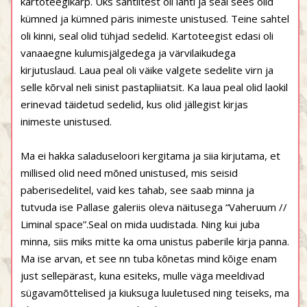
kartoteegikarp. Üks sahtlitest oli lahti ja seal sees olid
kümned ja kümned päris inimeste unistused. Teine sahtel
oli kinni, seal olid tühjad sedelid. Kartoteegist edasi oli
vanaaegne kulumisjälgedega ja värvilaikudega
kirjutuslaud. Laua peal oli väike valgete sedelite virn ja
selle kõrval neli sinist pastapliiatsit. Ka laua peal olid laokil
erinevad täidetud sedelid, kus olid jällegist kirjas
inimeste unistused.
Ma ei hakka saladuseloori kergitama ja siia kirjutama, et
millised olid need mõned unistused, mis seisid
paberisedelitel, vaid kes tahab, see saab minna ja
tutvuda ise Pallase galeriis oleva näitusega “Vaheruum //
Liminal space”.Seal on mida uudistada. Ning kui juba
minna, siis miks mitte ka oma unistus paberile kirja panna.
Ma ise arvan, et see nn tuba kõnetas mind kõige enam
just sellepärast, kuna esiteks, mulle väga meeldivad
sügavamõttelised ja kiuksuga luuletused ning teiseks, ma