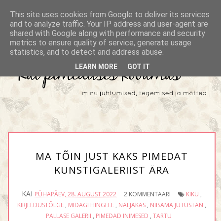
This site uses cookies from Google to deliver its services
and to analyze traffic. Your IP address and user-agent are
shared with Google along with performance and security
metrics to ensure quality of service, generate usage
statistics, and to detect and address abuse.
LEARN MORE
GOT IT
MA TÕIN JUST KAKS PIMEDAT
KUNSTIGALERIIST ÄRA
KAI
PÜHAPÄEV, 28. AUGUST 2022
2 KOMMENTAARI
KIKU
,
KIRJELDUSTÕLGE
,
MIDAGI HINGELE
,
NALJAKAS
,
NIISAMA JUTUSTAN
,
PALLASE GALERII
,
PIMEDAD INIMESED
,
TARTU