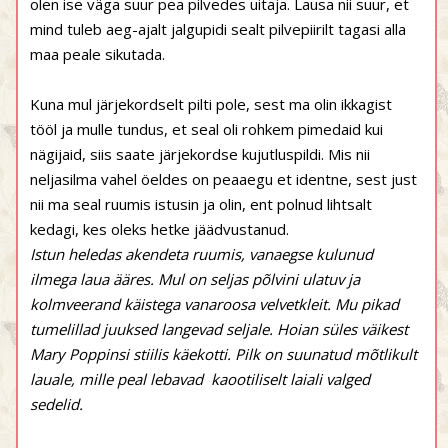
olen ise väga suur pea pilvedes uitaja. Lausa nii suur, et
mind tuleb aeg-ajalt jalgupidi sealt pilvepiirilt tagasi alla
maa peale sikutada.
Kuna mul järjekordselt pilti pole, sest ma olin ikkagist
tööl ja mulle tundus, et seal oli rohkem pimedaid kui
nägijaid, siis saate järjekordse kujutluspildi. Mis nii
neljasilma vahel öeldes on peaaegu et identne, sest just
nii ma seal ruumis istusin ja olin, ent polnud lihtsalt
kedagi, kes oleks hetke jäädvustanud.
Istun heledas akendeta ruumis, vanaegse kulunud
ilmega laua ääres. Mul on seljas põlvini ulatuv ja
kolmveerand käistega vanaroosa velvetkleit. Mu pikad
tumelillad juuksed langevad seljale. Hoian süles väikest
Mary Poppinsi stiilis käekotti. Pilk on suunatud mõtlikult
lauale, mille peal lebavad kaootiliselt laiali valged
sedelid.