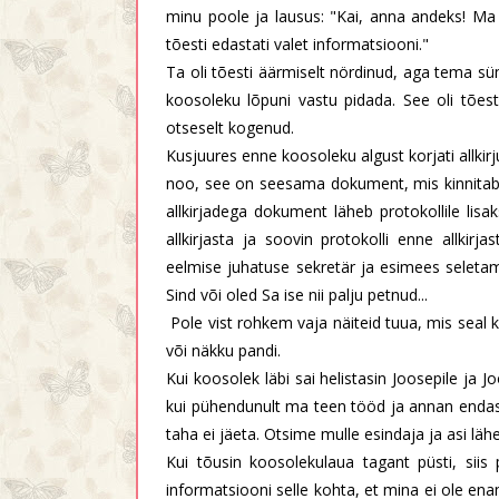
minu poole ja lausus: "Kai, anna andeks! Ma 
tõesti edastati valet informatsiooni."
Ta oli tõesti äärmiselt nördinud, aga tema 
koosoleku lõpuni vastu pidada. See oli tõest
otseselt kogenud.
Kusjuures enne koosoleku algust korjati allkirju 
noo, see on seesama dokument, mis kinnitab Si
allkirjadega dokument läheb protokollile lisak
allkirjasta ja soovin protokolli enne allkirja
eelmise juhatuse sekretär ja esimees seleta
Sind või oled Sa ise nii palju petnud...
Pole vist rohkem vaja näiteid tuua, mis seal k
või näkku pandi.
Kui koosolek läbi sai helistasin Joosepile ja J
kui pühendunult ma teen tööd ja annan endast
taha ei jäeta. Otsime mulle esindaja ja asi läheb
Kui tõusin koosolekulaua tagant püsti, siis
informatsiooni selle kohta, et mina ei ole en