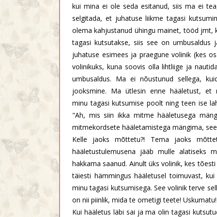
kui mina ei ole seda esitanud, siis ma ei tea,
selgitada, et juhatuse liikme tagasi kutsum
olema kahjustanud ühingu mainet, tööd jmt, ku
tagasi kutsutakse, siis see on umbusaldus
juhatuse esimees ja praegune volinik (kes os
volinikuks, kuna soovis olla lihtliige ja naut
umbusaldus. Ma ei nõustunud sellega, ku
jooksmine. Ma ütlesin enne hääletust, et m
minu tagasi kutsumise poolt ning teen ise la
"Ah, mis siin ikka mitme hääletusega mäng
mitmekordsete hääletamistega mängima, see
Kelle jaoks mõttetu?! Tema jaoks mõttet
hääletustulemusena jääb mulle alatiseks 
hakkama saanud. Ainult üks volinik, kes tõesti 
täiesti hämmingus hääletusel toimuvast, kui
minu tagasi kutsumisega. See volinik terve sel
on nii piinlik, mida te ometigi teete! Uskumatu!
Kui hääletus läbi sai ja ma olin tagasi kutsut