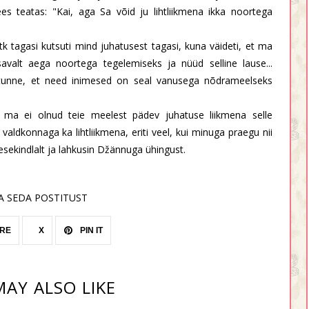
ees teatas: "Kai, aga Sa võid ju lihtliikmena ikka noortega
tk tagasi kutsuti mind juhatusest tagasi, kuna väideti, et ma
isavalt aega noortega tegelemiseks ja nüüd selline lause...
 tunne, et need inimesed on seal vanusega nõdrameelseks
i ma ei olnud teie meelest pädev juhatuse liikmena selle
valdkonnaga ka lihtliikmena, eriti veel, kui minuga praegu nii
enesekindlalt ja lahkusin Džännuga ühingust.
A SEDA POSTITUST
RE
X
PIN IT
AY ALSO LIKE