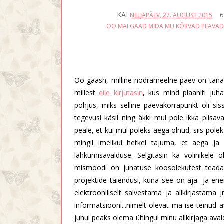
KAI
NELJAPÄEV, 27. AUGUST 2015
6
OO MAI GAAD MIDA MU KÕRVAD PEAVA
Oo gaash, milline nõdrameelne päev on täna o
millest
eile kirjutasin
, kus mind plaaniti juh
põhjus, miks selline päevakorrapunkt oli sis
tegevusi käsil ning äkki mul pole ikka piisa
peale, et kui mul poleks aega olnud, siis pole
mingil imelikul hetkel tajuma, et aega j
lahkumisavalduse. Selgitasin ka volinikele
mismoodi on juhatuse koosolekutest teada a
projektide täiendusi, kuna see on aja- ja en
elektrooniliselt salvestama ja allkirjastama j
informatsiooni...nimelt olevat ma ise teinud a
juhul peaks olema ühingul minu allkirjaga aval