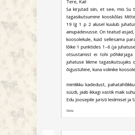
Tere, Kai!
Sa kirjutad siin, et see, mis Su t
tagasikutsumine kooskõlas Mitt
19 lg 1 p 2 alusel kuulub juhat
ainupädevusse. On teatud asjad, m
koosolekule, kuid sellesama par
lõike 1 punktides 1–6 (ja juhatus
otsustamist ei tohi põhikirjag
juhatuse liikme tagasikutsujaks 
õigustühine, kuna volinike koosole
Inimlikku kadedust, pahatahtlikku
süüdi, jääb ikkagi vastik maik suhu
Edu Joosepile juristi leidmisel 
Vasta