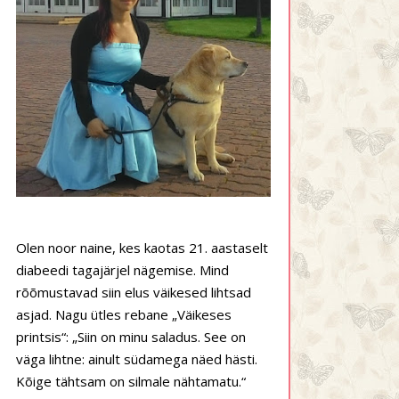
Olen noor naine, kes kaotas 21. aastaselt
diabeedi tagajärjel nägemise. Mind
rõõmustavad siin elus väikesed lihtsad
asjad. Nagu ütles rebane „Väikeses
printsis“: „Siin on minu saladus. See on
väga lihtne: ainult südamega näed hästi.
Kõige tähtsam on silmale nähtamatu.“