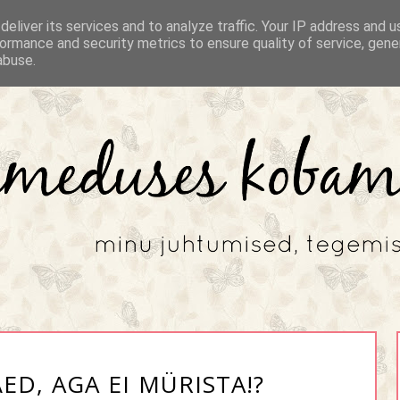
eliver its services and to analyze traffic. Your IP address and 
ormance and security metrics to ensure quality of service, gen
abuse.
ED, AGA EI MÜRISTA!?