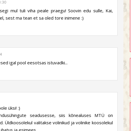
1:30
egi mul tuli viha peale praegu! Soovin edu sulle, Kai,
, sest ma tean et sa oled tore inimene :)
4
esed igal pool eesotsas istuvadki...
le üksi! :)
undusühingute seadusesse, siis kõnealuses MTÜ on
. Üldkoosolekul valitakse volinikud ja volinike koosolekul
juhatus ja esimees.