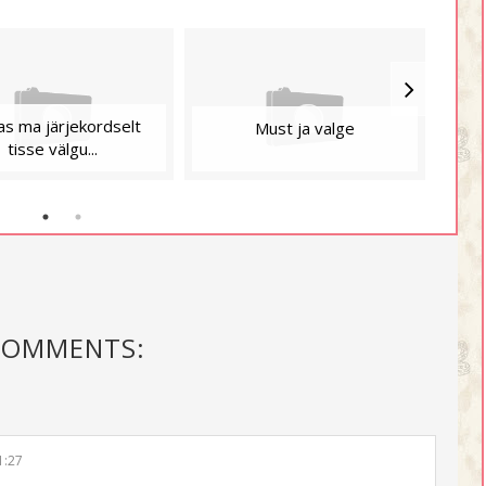
as ma järjekordselt
Must ja valge
tisse välgu...
COMMENTS:
1:27