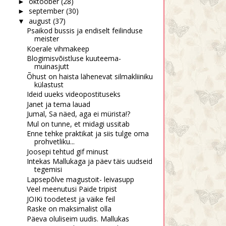
oktoober
(28)
►
september
(30)
►
august
(37)
▼
Psaikod bussis ja endiselt feilinduse
meister
Koerale vihmakeep
Blogimisvõistluse kuuteema-
muinasjutt
Õhust on haista lähenevat silmakliiniku
külastust
Ideid uueks videopostituseks
Janet ja tema lauad
Jumal, Sa näed, aga ei mürista!?
Mul on tunne, et midagi ussitab
Enne tehke praktikat ja siis tulge oma
prohvetliku...
Joosepi tehtud gif minust
Intekas Mallukaga ja päev täis uudseid
tegemisi
Lapsepõlve magustoit- leivasupp
Veel meenutusi Paide tripist
JOIKi toodetest ja väike feil
Raske on maksimalist olla
Päeva oluliseim uudis. Mallukas