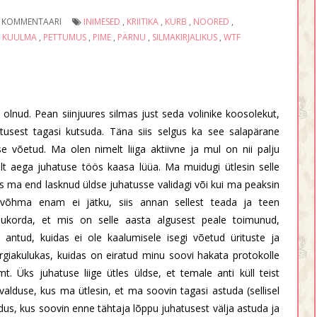
 KOMMENTAARI
INIMESED
,
KRIITIKA
,
KURB
,
NOORED
,
D KUULMA
,
PETTUMUS
,
PIME
,
PÄRNU
,
SILMAKIRJALIKUS
,
WTF
lnud. Pean siinjuures silmas just seda volinike koosolekut,
atusest tagasi kutsuda. Täna siis selgus ka see salapärane
se võetud. Ma olen nimelt liiga aktiivne ja mul on nii palju
valt aega juhatuse töös kaasa lüüa. Ma muidugi ütlesin selle
ks ma end lasknud üldse juhatusse validagi või kui ma peaksin
a võhma enam ei jätku, siis annan sellest teada ja teen
 olukorda, et mis on selle aasta algusest peale toimunud,
ntud, kuidas ei ole kaalumisele isegi võetud ürituste ja
ergiakulukas, kuidas on eiratud minu soovi hakata protokolle
mt. Üks juhatuse liige ütles üldse, et temale anti küll teist
valduse, kus ma ütlesin, et ma soovin tagasi astuda (sellisel
dus, kus soovin enne tähtaja lõppu juhatusest välja astuda ja