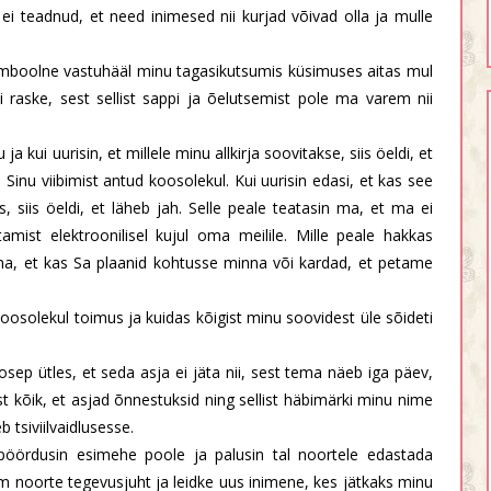
ei teadnud, et need inimesed nii kurjad võivad olla ja mulle
sümboolne vastuhääl minu tagasikutsumis küsimuses aitas mul
i raske, sest sellist sappi ja õelutsemist pole ma varem nii
ja kui uurisin, et millele minu allkirja soovitakse, siis öeldi, et
nu viibimist antud koosolekul. Kui uurisin edasi, et kas see
s, siis öeldi, et läheb jah. Selle peale teatasin ma, et ma ei
stamist elektroonilisel kujul oma meilile. Mille peale hakkas
ma, et kas Sa plaanid kohtusse minna või kardad, et petame
oosolekul toimus ja kuidas kõigist minu soovidest üle sõideti
oosep ütles, et seda asja ei jäta nii, sest tema näeb iga päev,
 kõik, et asjad õnnestuksid ning sellist häbimärki minu nime
 tsiviilvaidlusesse.
 pöördusin esimehe poole ja palusin tal noortele edastada
am noorte tegevusjuht ja leidke uus inimene, kes jätkaks minu