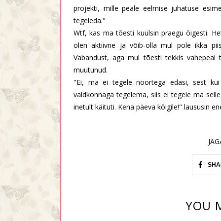
projekti, mille peale eelmise juhatuse esim
tegeleda."
Wtf, kas ma tõesti kuulsin praegu õigesti. He
olen aktiivne ja võib-olla mul pole ikka pi
Vabandust, aga mul tõesti tekkis vahepeal
muutunud.
"Ei, ma ei tegele noortega edasi, sest ku
valdkonnaga tegelema, siis ei tegele ma selle 
inetult käituti. Kena päeva kõigile!" laususin 
JAG
SHA
YOU M