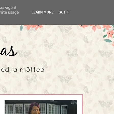
user-agent
erate usage
LEARN MORE
GOT IT