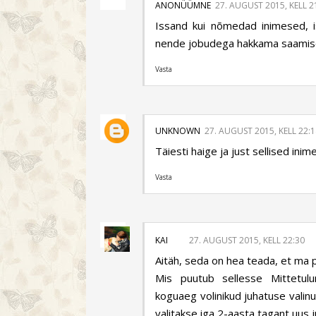
ANONÜÜMNE
27. AUGUST 2015, KELL 2
Issand kui nõmedad inimesed, is
nende jobudega hakkama saamisel
Vasta
UNKNOWN
27. AUGUST 2015, KELL 22:1
Täiesti haige ja just sellised inim
Vasta
KAI
27. AUGUST 2015, KELL 22:30
Aitäh, seda on hea teada, et ma po
Mis puutub sellesse Mittetul
koguaeg volinikud juhatuse valinud
valitakse iga 2-aasta tagant uus 