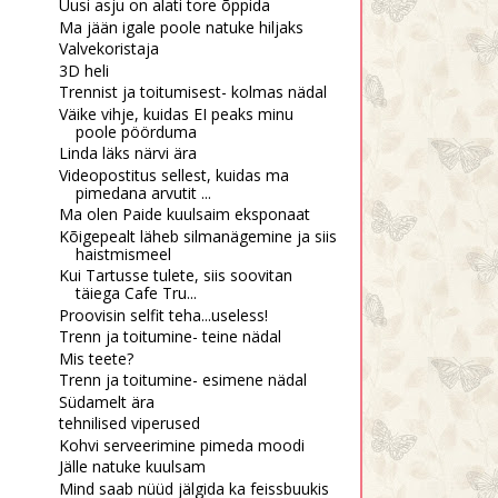
Uusi asju on alati tore õppida
Ma jään igale poole natuke hiljaks
Valvekoristaja
3D heli
Trennist ja toitumisest- kolmas nädal
Väike vihje, kuidas EI peaks minu
Meh, ei ole ju võimalik
Isiklik viha, ma pakun
poole pöörduma
kõikide soo...
Linda läks närvi ära
Videopostitus sellest, kuidas ma
pimedana arvutit ...
Ma olen Paide kuulsaim eksponaat
Kõigepealt läheb silmanägemine ja siis
haistmismeel
Kui Tartusse tulete, siis soovitan
täiega Cafe Tru...
Proovisin selfit teha...useless!
Trenn ja toitumine- teine nädal
Mis teete?
Trenn ja toitumine- esimene nädal
Südamelt ära
tehnilised viperused
Kohvi serveerimine pimeda moodi
Jälle natuke kuulsam
Mind saab nüüd jälgida ka feissbuukis