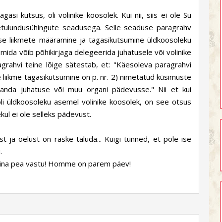
agasi kutsus, oli volinike koosolek. Kui nii, siis ei ole Su
etulundusühingute seadusega. Selle seaduse paragrahv
use liikmete määramine ja tagasikutsumine üldkoosoleku
ida võib põhikirjaga delegeerida juhatusele või volinike
agrahvi teine lõige sätestab, et: "Käesoleva paragrahvi
e liikme tagasikutsumine on p. nr. 2) nimetatud küsimuste
a anda juhatuse või muu organi pädevusse." Nii et kui
oli üldkoosoleku asemel volinike koosolek, on see otsus
kul ei ole selleks pädevust.
st ja õelust on raske taluda... Kuigi tunned, et pole ise
.
ja Sina pea vastu! Homme on parem päev!