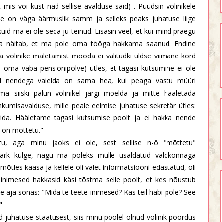
 mis või kust nad sellise avalduse said) . Püüdsin volinikele
ine on väga äärmuslik samm ja selleks peaks juhatuse liige
id ma ei ole seda ju teinud. Lisasin veel, et kui mind praegu
 ja näitab, et ma pole oma tööga hakkama saanud. Endine
a volinike mäletamist mööda ei valitudki üldse viimane kord
ida oma vaba pensionipõlve) ütles, et tagasi kutsumine ei ole
id nendega vaielda on sama hea, kui peaga vastu müüri
a siiski palun volinikel järgi mõelda ja mitte hääletada
hkumisavalduse, mille peale eelmise juhatuse sekretär ütles:
ida. Hääletame tagasi kutsumise poolt ja ei hakka nende
 on mõttetu."
u, aga minu jaoks ei ole, sest sellise n-ö "mõttetu"
märk külge, nagu ma poleks mulle usaldatud valdkonnaga
mõtles kaasa ja kellele oli valet informatsiooni edastatud, oli
 inimesed hakkasid käsi tõstma selle poolt, et kes nõustub
le aja sõnas: "Mida te teete inimesed? Kas teil häbi pole? See
"
ud juhatuse staatusest, siis minu poolel olnud volinik pöördus