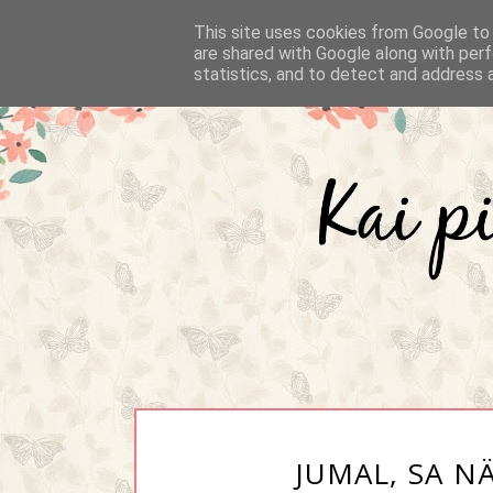
This site uses cookies from Google to d
are shared with Google along with perf
statistics, and to detect and address 
JUMAL, SA NÄ