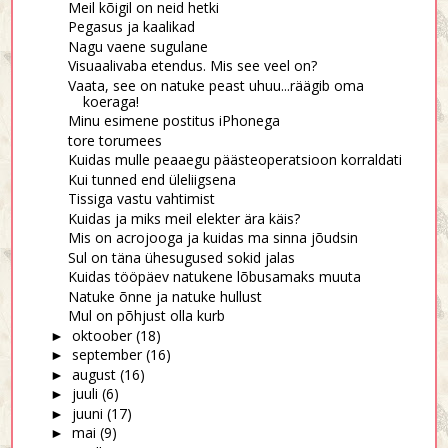
Meil kõigil on neid hetki
Pegasus ja kaalikad
Nagu vaene sugulane
Visuaalivaba etendus. Mis see veel on?
Vaata, see on natuke peast uhuu...räägib oma
koeraga!
Minu esimene postitus iPhonega
tore torumees
Kuidas mulle peaaegu päästeoperatsioon korraldati
Kui tunned end üleliigsena
Tissiga vastu vahtimist
Kuidas ja miks meil elekter ära käis?
Mis on acrojooga ja kuidas ma sinna jõudsin
Sul on täna ühesugused sokid jalas
Kuidas tööpäev natukene lõbusamaks muuta
Natuke õnne ja natuke hullust
Mul on põhjust olla kurb
oktoober
(18)
►
september
(16)
►
august
(16)
►
juuli
(6)
►
juuni
(17)
►
mai
(9)
►