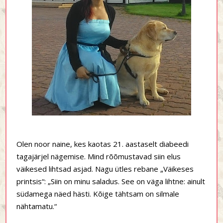
Olen noor naine, kes kaotas 21. aastaselt diabeedi
tagajärjel nägemise. Mind rõõmustavad siin elus
väikesed lihtsad asjad. Nagu ütles rebane „Väikeses
printsis“: „Siin on minu saladus. See on väga lihtne: ainult
südamega näed hästi. Kõige tähtsam on silmale
nähtamatu.“