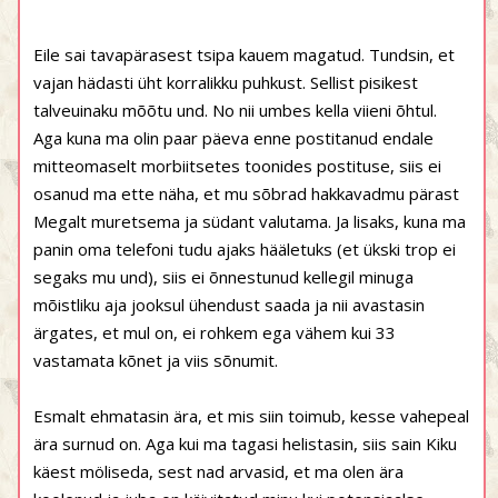
Eile sai tavapärasest tsipa kauem magatud. Tundsin, et
vajan hädasti üht korralikku puhkust. Sellist pisikest
talveuinaku mõõtu und. No nii umbes kella viieni õhtul.
Aga kuna ma olin paar päeva enne postitanud endale
mitteomaselt morbiitsetes toonides postituse, siis ei
osanud ma ette näha, et mu sõbrad hakkavadmu pärast
Megalt muretsema ja südant valutama. Ja lisaks, kuna ma
panin oma telefoni tudu ajaks hääletuks (et ükski trop ei
segaks mu und), siis ei õnnestunud kellegil minuga
mõistliku aja jooksul ühendust saada ja nii avastasin
ärgates, et mul on, ei rohkem ega vähem kui 33
vastamata kõnet ja viis sõnumit.
Esmalt ehmatasin ära, et mis siin toimub, kesse vahepeal
ära surnud on. Aga kui ma tagasi helistasin, siis sain Kiku
käest möliseda, sest nad arvasid, et ma olen ära