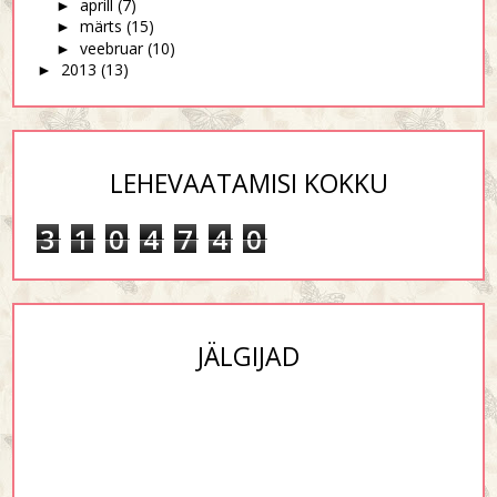
aprill
(7)
►
märts
(15)
►
veebruar
(10)
►
2013
(13)
►
LEHEVAATAMISI KOKKU
3
1
0
4
7
4
0
JÄLGIJAD