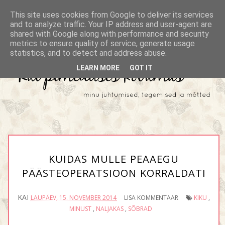
This site uses cookies from Google to deliver its services
and to analyze traffic. Your IP address and user-agent are
shared with Google along with performance and security
metrics to ensure quality of service, generate usage
statistics, and to detect and address abuse.
LEARN MORE
GOT IT
KUIDAS MULLE PEAAEGU
PÄÄSTEOPERATSIOON KORRALDATI
KAI
LAUPÄEV, 15. NOVEMBER 2014
LISA KOMMENTAAR
KIKU
,
MINUST
,
NALJAKAS
,
SÕBRAD