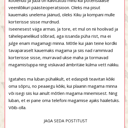
koolenud ja juba on käivitatud minu kui potensiaalse
veenilõikuri päästeoperatsioon. Oleks ma pisut
kauemaks unelema jäänud, oleks Kiku ja kompani mulle
korterisse sisse murdnud.
Iseenesest väga armas. Ja tore, et mul on nii hoolivad ja
tähelepanelikud sõbrad, aga issanda püha rist, ma ei
julge enam magamagi minna. Mõtle kui jään teine kordki
tavapäraselt kauemaks magama ja siis nad rammivad
korterisse sisse, murravad ukse maha ja tormavad
magamistuppa ning viskavad ämbritäie külma vett näkku.
Igatahes ma luban pühalikult, et edaspidi teavitan kõiki
oma sõpru, no peaaegu kõiki, kui plaanin magama minna
või isegi siis kui ainult mõtlen magama minemisest. Ning
luban, et ei pane oma telefoni magamise ajaks hääletuks.
Võib-olla.
JAGA SEDA POSTITUST