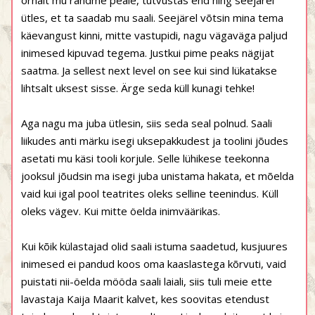
õrnalt mu randme peale, tutvustas end ning seejärel
ütles, et ta saadab mu saali. Seejärel võtsin mina tema
käevangust kinni, mitte vastupidi, nagu vägaväga paljud
inimesed kipuvad tegema. Justkui pime peaks nägijat
saatma. Ja sellest next level on see kui sind lükatakse
lihtsalt uksest sisse. Ärge seda küll kunagi tehke!
Aga nagu ma juba ütlesin, siis seda seal polnud. Saali
liikudes anti märku isegi uksepakkudest ja toolini jõudes
asetati mu käsi tooli korjule. Selle lühikese teekonna
jooksul jõudsin ma isegi juba unistama hakata, et mõelda
vaid kui igal pool teatrites oleks selline teenindus. Küll
oleks vägev. Kui mitte öelda inimväärikas.
Kui kõik külastajad olid saali istuma saadetud, kusjuures
inimesed ei pandud koos oma kaaslastega kõrvuti, vaid
puistati nii-öelda mööda saali laiali, siis tuli meie ette
lavastaja Kaija Maarit kalvet, kes soovitas etendust