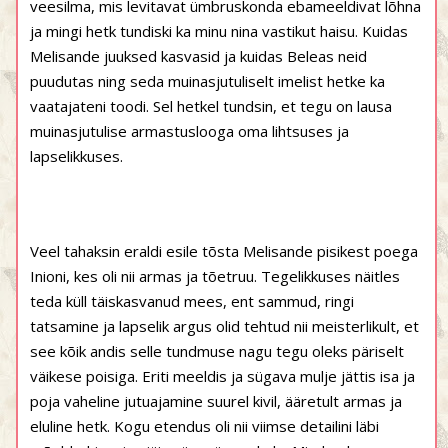
veesilma, mis levitavat ümbruskonda ebameeldivat lõhna
ja mingi hetk tundiski ka minu nina vastikut haisu. Kuidas
Melisande juuksed kasvasid ja kuidas Beleas neid
puudutas ning seda muinasjutuliselt imelist hetke ka
vaatajateni toodi. Sel hetkel tundsin, et tegu on lausa
muinasjutulise armastuslooga oma lihtsuses ja
lapselikkuses.
Veel tahaksin eraldi esile tõsta Melisande pisikest poega
Inioni, kes oli nii armas ja tõetruu. Tegelikkuses näitles
teda küll täiskasvanud mees, ent sammud, ringi
tatsamine ja lapselik argus olid tehtud nii meisterlikult, et
see kõik andis selle tundmuse nagu tegu oleks päriselt
väikese poisiga. Eriti meeldis ja sügava mulje jättis isa ja
poja vaheline jutuajamine suurel kivil, ääretult armas ja
eluline hetk. Kogu etendus oli nii viimse detailini läbi