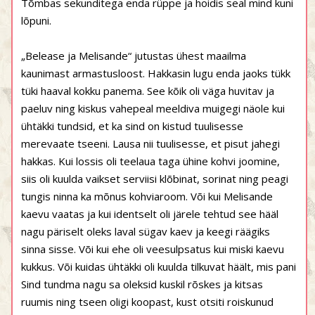
Tõmbas sekunditega enda rüppe ja hoidis seal mind kuni
lõpuni.
„Belease ja Melisande“ jutustas ühest maailma
kaunimast armastusloost. Hakkasin lugu enda jaoks tükk
tüki haaval kokku panema. See kõik oli väga huvitav ja
paeluv ning kiskus vahepeal meeldiva muigegi näole kui
ühtäkki tundsid, et ka sind on kistud tuulisesse
merevaate tseeni. Lausa nii tuulisesse, et pisut jahegi
hakkas. Kui lossis oli teelaua taga ühine kohvi joomine,
siis oli kuulda vaikset serviisi klõbinat, sorinat ning peagi
tungis ninna ka mõnus kohviaroom. Või kui Melisande
kaevu vaatas ja kui identselt oli järele tehtud see hääl
nagu päriselt oleks laval sügav kaev ja keegi räägiks
sinna sisse. Või kui ehe oli veesulpsatus kui miski kaevu
kukkus. Või kuidas ühtäkki oli kuulda tilkuvat häält, mis pani
Sind tundma nagu sa oleksid kuskil rõskes ja kitsas
ruumis ning tseen oligi koopast, kust otsiti roiskunud