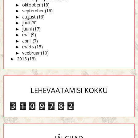
oktoober
(18)
►
september
(16)
►
august
(16)
►
juuli
(6)
►
juuni
(17)
►
mai
(9)
►
aprill
(7)
►
märts
(15)
►
veebruar
(10)
►
2013
(13)
►
LEHEVAATAMISI KOKKU
3
1
0
9
7
8
2