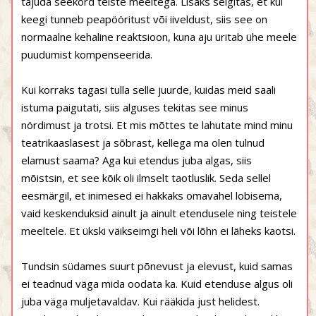
tajuda seekord teiste meeltega. Lisaks selgitas, et kui
keegi tunneb peapööritust või iiveldust, siis see on
normaalne kehaline reaktsioon, kuna aju üritab ühe meele
puudumist kompenseerida.
Kui korraks tagasi tulla selle juurde, kuidas meid saali
istuma paigutati, siis alguses tekitas see minus
nördimust ja trotsi. Et mis mõttes te lahutate mind minu
teatrikaaslasest ja sõbrast, kellega ma olen tulnud
elamust saama? Aga kui etendus juba algas, siis
mõistsin, et see kõik oli ilmselt taotluslik. Seda sellel
eesmärgil, et inimesed ei hakkaks omavahel lobisema,
vaid keskenduksid ainult ja ainult etendusele ning teistele
meeltele. Et ükski väikseimgi heli või lõhn ei läheks kaotsi.
Tundsin südames suurt põnevust ja elevust, kuid samas
ei teadnud väga mida oodata ka. Kuid etenduse algus oli
juba väga muljetavaldav. Kui rääkida just helidest.