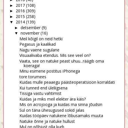
2017
(108)
►
2016
(309)
►
2015
(258)
►
2014
(139)
▼
detsember
(9)
►
november
(16)
▼
Meil kõigil on neid hetki
Pegasus ja kaalikad
Nagu vaene sugulane
Visuaalivaba etendus. Mis see veel on?
Vaata, see on natuke peast uhuu...räägib oma
koeraga!
Minu esimene postitus iPhonega
tore torumees
Kuidas mulle peaaegu päästeoperatsioon korraldati
Kui tunned end üleliigsena
Tissiga vastu vahtimist
Kuidas ja miks meil elekter ära käis?
Mis on acrojooga ja kuidas ma sinna jõudsin
Sul on täna ühesugused sokid jalas
Kuidas tööpäev natukene lõbusamaks muuta
Natuke õnne ja natuke hullust
Mul on põhjust olla kurb