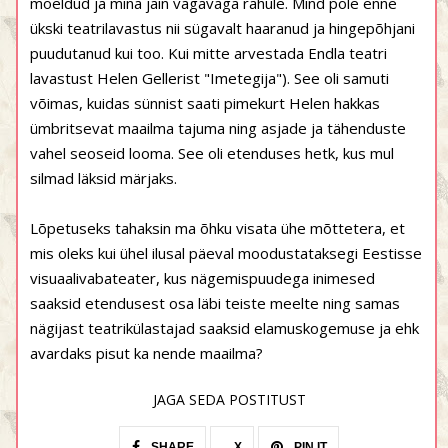
mõeldud ja mina jäin vägaväga rahule. Mind pole enne
ükski teatrilavastus nii sügavalt haaranud ja hingepõhjani
puudutanud kui too. Kui mitte arvestada Endla teatri
lavastust Helen Gellerist "Imetegija"). See oli samuti
võimas, kuidas sünnist saati pimekurt Helen hakkas
ümbritsevat maailma tajuma ning asjade ja tähenduste
vahel seoseid looma. See oli etenduses hetk, kus mul
silmad läksid märjaks.
Lõpetuseks tahaksin ma õhku visata ühe mõttetera, et
mis oleks kui ühel ilusal päeval moodustataksegi Eestisse
visuaalivabateater, kus nägemispuudega inimesed
saaksid etendusest osa läbi teiste meelte ning samas
nägijast teatrikülastajad saaksid elamuskogemuse ja ehk
avardaks pisut ka nende maailma?
JAGA SEDA POSTITUST
SHARE
X
PIN IT