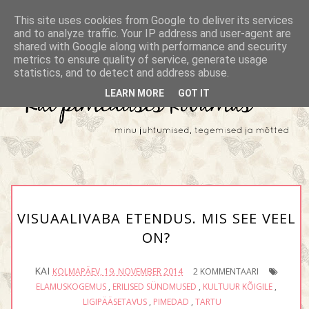
This site uses cookies from Google to deliver its services
and to analyze traffic. Your IP address and user-agent are
shared with Google along with performance and security
metrics to ensure quality of service, generate usage
statistics, and to detect and address abuse.
LEARN MORE
GOT IT
VISUAALIVABA ETENDUS. MIS SEE VEEL
ON?
KAI
KOLMAPÄEV, 19. NOVEMBER 2014
2 KOMMENTAARI
ELAMUSKOGEMUS
,
ERILISED SÜNDMUSED
,
KULTUUR KÕIGILE
,
LIGIPÄÄSETAVUS
,
PIMEDAD
,
TARTU