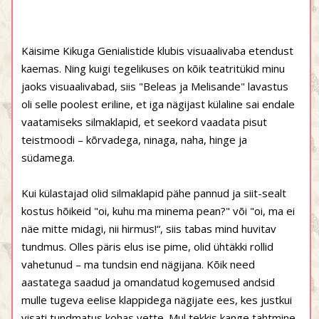
Käisime Kikuga Genialistide klubis visuaalivaba etendust
kaemas. Ning kuigi tegelikuses on kõik teatritükid minu
jaoks visuaalivabad, siis "Beleas ja Melisande" lavastus
oli selle poolest eriline, et iga nägijast külaline sai endale
vaatamiseks silmaklapid, et seekord vaadata pisut
teistmoodi – kõrvadega, ninaga, naha, hinge ja
südamega.
Kui külastajad olid silmaklapid pähe pannud ja siit-sealt
kostus hõikeid "oi, kuhu ma minema pean?" või "oi, ma ei
näe mitte midagi, nii hirmus!“, siis tabas mind huvitav
tundmus. Olles päris elus ise pime, olid ühtäkki rollid
vahetunud – ma tundsin end nägijana. Kõik need
aastatega saadud ja omandatud kogemused andsid
mulle tugeva eelise klappidega nägijate ees, kes justkui
visati tundmatus kohas vette. Mul tekkis kange tahtmine