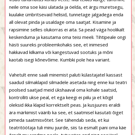
neile oma soe käsi ulatada ja öelda, et ärgu muretsegu,
kuulake ümbritsevaid helisid, tunnetage jalgadega enda
all olevat pinda ja usaldage oma saatjat. Kisamine ja
rapsimine selles olukorras ei aita. Sa pead väga hoolikalt
keskenduma ja kasutama oma teisi meeli. Tihtipeale ongi
hästi suureks probleemkohaks see, et inimesed
hakkavad kilkama või kangestuvad sootuks ja mõni
kaotab isegi kõnevõime. Kumbki pole hea variant.
Vahetult enne saali minemist paluti külastajatel kassast
saadud silmaklapid silmadele asetada ning enne kui teatri
poolsed saatjad meid ükshaaval oma kohale saatsid,
kontrolliti ukse peal, et ega keegi ei piilu ja et kõigil
oleksid ikka klapid korrektselt peas. Ja kusjuures eraldi
ära märkimist väärib ka see, et saatmisel kasutati õiget
pimeda saatmisvõtet. See tähendab seda, et kui
teatritöötaja tuli minu juurde, siis ta esmalt pani oma käe