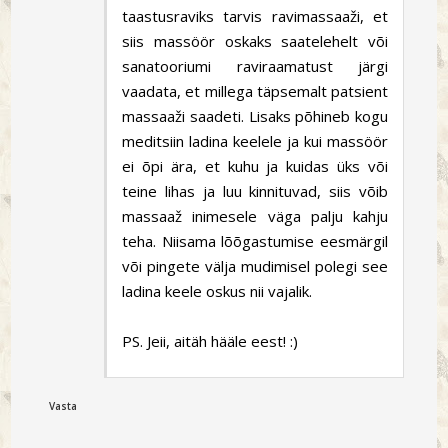
taastusraviks tarvis ravimassaaži, et
siis massöör oskaks saatelehelt või
sanatooriumi raviraamatust järgi
vaadata, et millega täpsemalt patsient
massaaži saadeti. Lisaks põhineb kogu
meditsiin ladina keelele ja kui massöör
ei õpi ära, et kuhu ja kuidas üks või
teine lihas ja luu kinnituvad, siis võib
massaaž inimesele väga palju kahju
teha. Niisama lõõgastumise eesmärgil
või pingete välja mudimisel polegi see
ladina keele oskus nii vajalik.
PS. Jeii, aitäh hääle eest! :)
Vasta