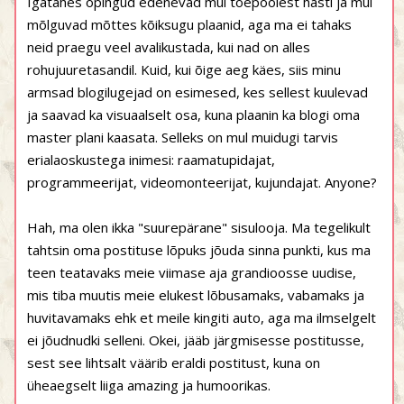
Igatahes õpingud edenevad mul tõepoolest hästi ja mul
mõlguvad mõttes kõiksugu plaanid, aga ma ei tahaks
neid praegu veel avalikustada, kui nad on alles
rohujuuretasandil. Kuid, kui õige aeg käes, siis minu
armsad blogilugejad on esimesed, kes sellest kuulevad
ja saavad ka visuaalselt osa, kuna plaanin ka blogi oma
master plani kaasata. Selleks on mul muidugi tarvis
erialaoskustega inimesi: raamatupidajat,
programmeerijat, videomonteerijat, kujundajat. Anyone?
Hah, ma olen ikka "suurepärane" sisulooja. Ma tegelikult
tahtsin oma postituse lõpuks jõuda sinna punkti, kus ma
teen teatavaks meie viimase aja grandioosse uudise,
mis tiba muutis meie elukest lõbusamaks, vabamaks ja
huvitavamaks ehk et meile kingiti auto, aga ma ilmselgelt
ei jõudnudki selleni. Okei, jääb järgmisesse postitusse,
sest see lihtsalt väärib eraldi postitust, kuna on
üheaegselt liiga amazing ja humoorikas.