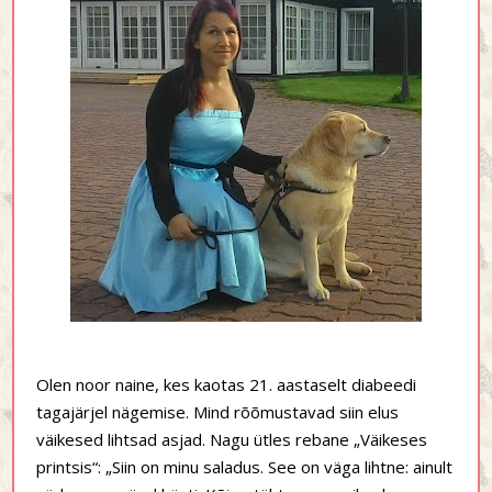
Olen noor naine, kes kaotas 21. aastaselt diabeedi
tagajärjel nägemise. Mind rõõmustavad siin elus
väikesed lihtsad asjad. Nagu ütles rebane „Väikeses
printsis“: „Siin on minu saladus. See on väga lihtne: ainult