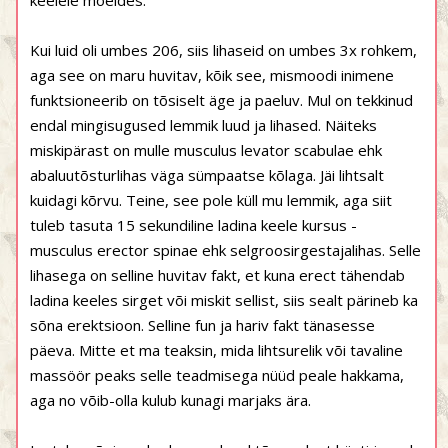
keelele mõeldes.
Kui luid oli umbes 206, siis lihaseid on umbes 3x rohkem,
aga see on maru huvitav, kõik see, mismoodi inimene
funktsioneerib on tõsiselt äge ja paeluv. Mul on tekkinud
endal mingisugused lemmik luud ja lihased. Näiteks
miskipärast on mulle musculus levator scabulae ehk
abaluutõsturlihas väga sümpaatse kõlaga. Jäi lihtsalt
kuidagi kõrvu. Teine, see pole küll mu lemmik, aga siit
tuleb tasuta 15 sekundiline ladina keele kursus -
musculus erector spinae ehk selgroosirgestajalihas. Selle
lihasega on selline huvitav fakt, et kuna erect tähendab
ladina keeles sirget või miskit sellist, siis sealt pärineb ka
sõna erektsioon. Selline fun ja hariv fakt tänasesse
päeva. Mitte et ma teaksin, mida lihtsurelik või tavaline
massöör peaks selle teadmisega nüüd peale hakkama,
aga no võib-olla kulub kunagi marjaks ära.