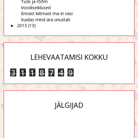
Tusk ja rõõm
Voodiseiklused
Ennast kiitmast ma ei väsi
Kuidas mind ära unustati
2013
(13)
►
LEHEVAATAMISI KOKKU
3
1
1
8
7
4
9
JÄLGIJAD