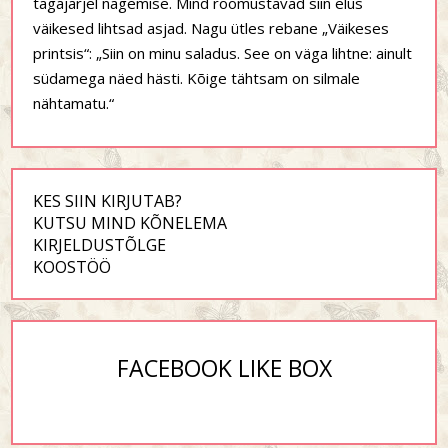
tagajärjel nägemise. Mind rõõmustavad siin elus
väikesed lihtsad asjad. Nagu ütles rebane „Väikeses
printsis“: „Siin on minu saladus. See on väga lihtne: ainult
südamega näed hästi. Kõige tähtsam on silmale
nähtamatu.“
KES SIIN KIRJUTAB?
KUTSU MIND KÕNELEMA
KIRJELDUSTÕLGE
KOOSTÖÖ
FACEBOOK LIKE BOX