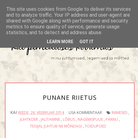
This site uses cookies from Google to deliver its services
and to analyze traffic. Your IP address and user-agent are
shared with Google along with performance and security
metrics to ensure quality of service, generate usage
statistics, and to detect and address abuse.
LEARN MORE
GOT IT
PUNANE RIIETUS
KAI
REEDE, 28. VEEBRUAR 2014
LISA KOMMENTAAR
INIMESED
,
JUHTKOER
,
JÄLITAMINE
,
LÕBUS
,
NÄGEMISPUUE
,
PÄRNU
,
TEGIJAL JUHTUB NII MÕNDAGI
,
TOIDUPOED