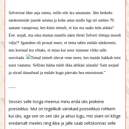
S
elverisse ühte asja ostma, mille eile ära unustasin. Jäin hetkeks
näokreemide juurde seisma ja kohe astus mulle ligi nii umbes 70.
aastane vanaproua, kes küsis minult, et kas ma saaks teda aidata?
S
Eee..nojah, ma oma mustas mantlis näen tõesti
elveri töötaja moodi
välja?! Igastahes oli proual mure, et tema tahtis endale näokreemi,
mis kortsud ära võtaks, et mina kui noor inimene võiks talle
soovitada.
Temal nimelt olevat vene mees, kes muidu hakkab teisi
naisi vaatama. Sellises hädas tuleb ikka abikäsi ulatada! Sain soojad
."
ja siirad tänusõnad ja endale kogu päevaks hea emotsiooni
-----
Seoses selle looga meenus minu enda üks pisikene
poeseiklus. Mul on tegelikult värvikaid poeseiklusi rohkem
kui üks, aga see on see üks ja ainus lugu, mis siiani on kõige
eredamalt meeles ning ikka ja jälle saab seltskonnas selle