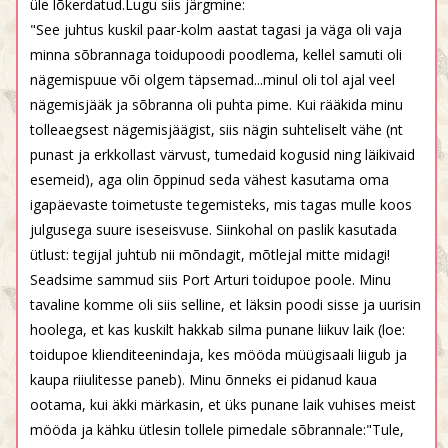
üle lõkerdatud.Lugu siis järgmine:
"See juhtus kuskil paar-kolm aastat tagasi ja väga oli vaja
minna sõbrannaga toidupoodi poodlema, kellel samuti oli
nägemispuue või olgem täpsemad...minul oli tol ajal veel
nägemisjääk ja sõbranna oli puhta pime. Kui rääkida minu
tolleaegsest nägemisjäägist, siis nägin suhteliselt vähe (nt
punast ja erkkollast värvust, tumedaid kogusid ning läikivaid
esemeid), aga olin õppinud seda vähest kasutama oma
igapäevaste toimetuste tegemisteks, mis tagas mulle koos
julgusega suure iseseisvuse. Siinkohal on paslik kasutada
ütlust: tegijal juhtub nii mõndagit, mõtlejal mitte midagi!
Seadsime sammud siis Port Arturi toidupoe poole. Minu
tavaline komme oli siis selline, et läksin poodi sisse ja uurisin
hoolega, et kas kuskilt hakkab silma punane liikuv laik (loe:
toidupoe klienditeenindaja, kes mööda müügisaali liigub ja
kaupa riiulitesse paneb). Minu õnneks ei pidanud kaua
ootama, kui äkki märkasin, et üks punane laik vuhises meist
mööda ja kähku ütlesin tollele pimedale sõbrannale:"Tule,