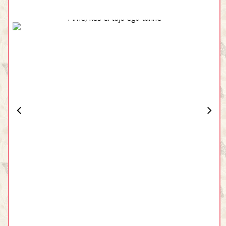
Pime, kes ei taju ega tunne