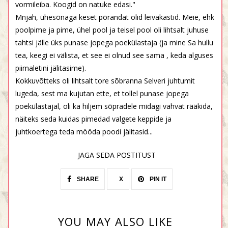
vormileiba. Koogid on natuke edasi."
Mnjah, ühesõnaga keset põrandat olid leivakastid. Meie, ehk
poolpime ja pime, ühel pool ja teisel pool oli lihtsalt juhuse
tahtsi jälle üks punase jopega poekülastaja (ja mine Sa hullu
tea, keegi ei välista, et see ei olnud see sama , keda alguses
piimaletini jälitasime).
Kokkuvõtteks oli lihtsalt tore sõbranna Selveri juhtumit
lugeda, sest ma kujutan ette, et tollel punase jopega
poekülastajal, oli ka hiljem sõpradele midagi vahvat rääkida,
näiteks seda kuidas pimedad valgete keppide ja
juhtkoertega teda mööda poodi jälitasid...
JAGA SEDA POSTITUST
SHARE
X
PIN IT
YOU MAY ALSO LIKE