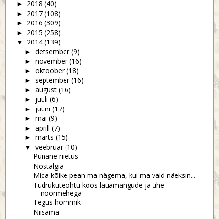
2018
(40)
►
2017
(108)
►
2016
(309)
►
2015
(258)
►
2014
(139)
▼
detsember
(9)
►
november
(16)
►
oktoober
(18)
►
september
(16)
►
august
(16)
►
juuli
(6)
►
juuni
(17)
►
mai
(9)
►
aprill
(7)
►
märts
(15)
►
veebruar
(10)
▼
Punane riietus
Nostalgia
Mida kõike pean ma nägema, kui ma vaid näeksin...
Tüdrukuteõhtu koos lauamängude ja ühe
noormehega
Tegus hommik
Niisama