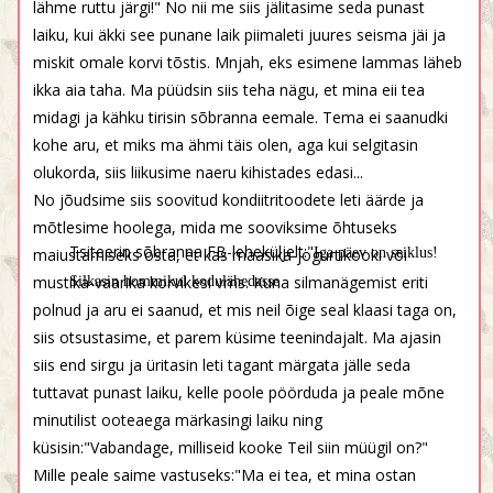
lähme ruttu järgi!" No nii me siis jälitasime seda punast
laiku, kui äkki see punane laik piimaleti juures seisma jäi ja
miskit omale korvi tõstis. Mnjah, eks esimene lammas läheb
ikka aia taha. Ma püüdsin siis teha nägu, et mina eii tea
midagi ja kähku tirisin sõbranna eemale. Tema ei saanudki
kohe aru, et miks ma ähmi täis olen, aga kui selgitasin
olukorda, siis liikusime naeru kihistades edasi...
No jõudsime siis soovitud kondiitritoodete leti äärde ja
mõtlesime hoolega, mida me sooviksime õhtuseks
Tsiteerin sõbranna FB-leheküljelt:"
Iga päev on seiklus!
maiustamiseks osta, et kas maasika-jogurtikooki või
mustika-vaarika korvikesi vms. Kuna silmanägemist eriti
Silkasin hommikul kodulähedasse
polnud ja aru ei saanud, et mis neil õige seal klaasi taga on,
siis otsustasime, et parem küsime teenindajalt. Ma ajasin
siis end sirgu ja üritasin leti tagant märgata jälle seda
tuttavat punast laiku, kelle poole pöörduda ja peale mõne
minutilist ooteaega märkasingi laiku ning
küsisin:"Vabandage, milliseid kooke Teil siin müügil on?"
Mille peale saime vastuseks:"Ma ei tea, et mina ostan