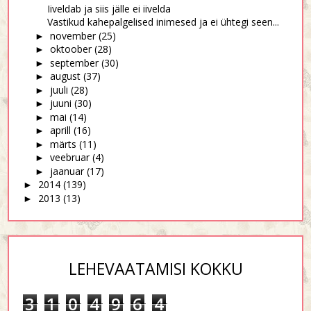
Iiveldab ja siis jälle ei iivelda
Vastikud kahepalgelised inimesed ja ei ühtegi seen...
november
(25)
►
oktoober
(28)
►
september
(30)
►
august
(37)
►
juuli
(28)
►
juuni
(30)
►
mai
(14)
►
aprill
(16)
►
märts
(11)
►
veebruar
(4)
►
jaanuar
(17)
►
2014
(139)
►
2013
(13)
►
LEHEVAATAMISI KOKKU
3
1
0
4
9
6
4