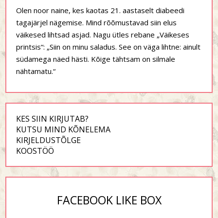
Olen noor naine, kes kaotas 21. aastaselt diabeedi
tagajärjel nägemise. Mind rõõmustavad siin elus
väikesed lihtsad asjad. Nagu ütles rebane „Väikeses
printsis“: „Siin on minu saladus. See on väga lihtne: ainult
südamega näed hästi. Kõige tähtsam on silmale
nähtamatu.“
KES SIIN KIRJUTAB?
KUTSU MIND KÕNELEMA
KIRJELDUSTÕLGE
KOOSTÖÖ
FACEBOOK LIKE BOX