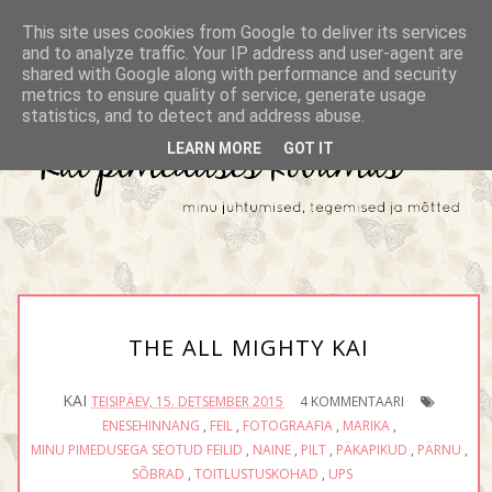
This site uses cookies from Google to deliver its services
and to analyze traffic. Your IP address and user-agent are
shared with Google along with performance and security
metrics to ensure quality of service, generate usage
statistics, and to detect and address abuse.
LEARN MORE
GOT IT
THE ALL MIGHTY KAI
KAI
TEISIPÄEV, 15. DETSEMBER 2015
4 KOMMENTAARI
ENESEHINNANG
,
FEIL
,
FOTOGRAAFIA
,
MARIKA
,
MINU PIMEDUSEGA SEOTUD FEILID
,
NAINE
,
PILT
,
PÄKAPIKUD
,
PÄRNU
,
SÕBRAD
,
TOITLUSTUSKOHAD
,
UPS