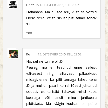
LIZZY
15. DETSEMBER 2015, KELL 21:07
Hahahaha...Ma ei saa aru, kust sa võtsid
üldse selle, et ta sinust pilti tahab teha!?
:D
Vasta
KAI
15. DETSEMBER 2015, KELL 22:52
No, selline tunne oli :D
Pealegi ma ei teadnud enne sellest
väikesest ringi silkavast päkapikust
midagi...enne, kui pilti temaga taheti teha
:D ja mul on paaril korral tõesti juhtunud
sedasi, et turistid tahavad mind koos
koeraga või ainult minu juhtkoera
pildistada. Ma räägin kuulsus on pähe