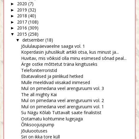
2020
(7)
►
2019
(32)
►
2018
(40)
►
2017
(108)
►
2016
(309)
►
2015
(258)
▼
detsember
(18)
▼
Jõululaupäevaeelne saaga vol. 1
Koperdasin juhuslikult artikli otsa, kus minust ja...
Huvitav, mis võiksid olla minu esimesed sõnad peal...
Ärge ostke mõttetut träna kingituseks
Telefoniterroristid
Ebatavalised ja piinlikud hetked
Mulle meeldivad viisakad inimesed
Mul on pimedana veel arenguruumi vol. 3
The all mighty Kai
Mul on pimedana veel arenguruumi vol. 2
Mul on pimedana veel arenguruumi vol. 1
Su Nägu Kõlab Tuttavalt saate finalistist
Ootamatu kohtumine lugejaga
Õhksoojuspump
Jõuluootuses
Siri on ikka tore küll