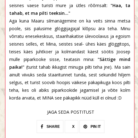
seisnes vaese turisti mure ja ütles rõõmsalt:
"Haa, ta
tahab, et ma pilti teeksin..."
Aga kuna Maaru silmanägemine on ka veits sinna metsa
poole, siis palusime glöggijagajal klõpsu ära teha. Minu
võrratu enesekesksus, staarihakatise ülevoolavus ja egoism
seisnes selles, et Mina, seistes seal- ühes käes glöggitops,
teises käes juhtkoer ja kolmandast käest söötis Joosep
mulle piparkooke sisse, teatasin mina:
"Sättige mind
paika!"
(turist tahab ikkagist minuga pilti teha jne). Ma sain
ainult viivuks seda staaritunnet tunda, sest sekundid hiljem
selgus, et turist soovib hoopis väikese päkapikuga koos pilti
teha, kes oli abiks piparkookide jagamisel ja võite kolm
korda arvata, et MINA see päkapikk nüüd küll ei olnud :D
JAGA SEDA POSTITUST
SHARE
X
PIN IT