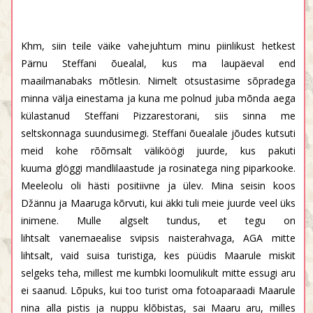
Khm, siin teile väike vahejuhtum minu piinlikust hetkest
Pärnu Steffani õuealal, kus ma laupäeval end
maailmanabaks mõtlesin. Nimelt otsustasime sõpradega
minna välja einestama ja kuna me polnud juba mõnda aega
külastanud Steffani Pizzarestorani, siis sinna me
seltskonnaga suundusimegi. Steffani õuealale jõudes kutsuti
meid kohe rõõmsalt väliköögi juurde, kus pakuti
kuuma glöggi mandlilaastude ja rosinatega ning piparkooke.
Meeleolu oli hästi positiivne ja ülev. Mina seisin koos
Džännu ja Maaruga kõrvuti, kui äkki tuli meie juurde veel üks
inimene. Mulle algselt tundus, et tegu on
lihtsalt vanemaealise svipsis naisterahvaga, AGA mitte
lihtsalt, vaid suisa turistiga, kes püüdis Maarule miskit
selgeks teha, millest me kumbki loomulikult mitte essugi aru
ei saanud. Lõpuks, kui too turist oma fotoaparaadi Maarule
nina alla pistis ja nuppu klõbistas, sai Maaru aru, milles