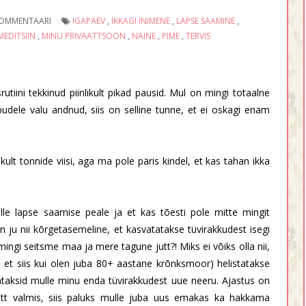
KOMMENTAARI
IGAPÄEV
,
IKKAGI INIMENE
,
LAPSE SAAMINE
,
MEDITSIIN
,
MINU PRIVAATTSOON
,
NAINE
,
PIME
,
TERVIS
tiini tekkinud piinlikult pikad pausid. Mul on mingi totaalne
ele valu andnud, siis on selline tunne, et ei oskagi enam
kult tonnide viisi, aga ma pole päris kindel, et kas tahan ikka
le lapse saamise peale ja et kas tõesti pole mitte mingit
n ju nii kõrgetasemeline, et kasvatatakse tüvirakkudest isegi
ingi seitsme maa ja mere tagune jutt?! Miks ei võiks olla nii,
, et siis kui olen juba 80+ aastane krõnksmoor) helistatakse
vataksid mulle minu enda tüvirakkudest uue neeru. Ajastus on
mutt valmis, siis paluks mulle juba uus emakas ka hakkama