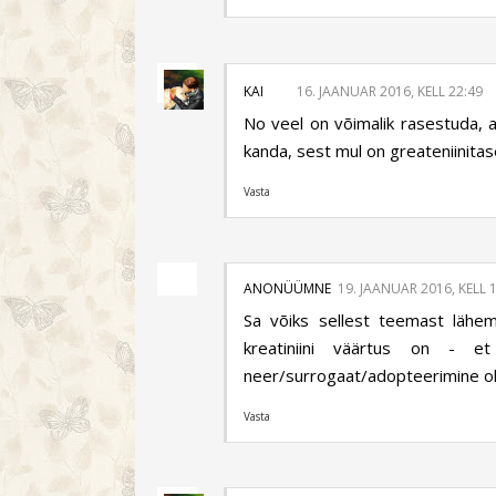
KAI
16. JAANUAR 2016, KELL 22:49
No veel on võimalik rasestuda, 
kanda, sest mul on greateniinitas
Vasta
ANONÜÜMNE
19. JAANUAR 2016, KELL 
Sa võiks sellest teemast lähema
kreatiniini väärtus on - 
neer/surrogaat/adopteerimine ol
Vasta