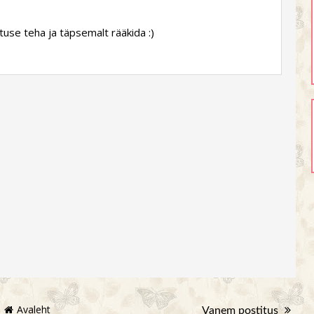
ituse teha ja täpsemalt rääkida :)
Avaleht
Vanem postitus