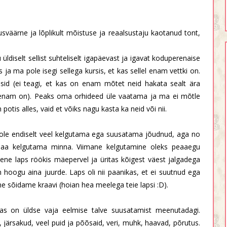
usväärne ja lõplikult mõistuse ja reaalsustaju kaotanud tont,
ldiselt sellist suhteliselt igapäevast ja igavat koduperenaise
s ja ma pole isegi sellega kursis, et kas sellel enam vettki on.
ssid (ei teagi, et kas on enam mõtet neid hakata sealt ära
 enam on). Peaks oma orhideed üle vaatama ja ma ei mõtle
 potis alles, vaid et võiks nagu kasta ka neid või nii.
le endiselt veel kelgutama ega suusatama jõudnud, aga no
 saa kelgutama minna. Viimane kelgutamine oleks peaaegu
ene laps röökis mäepervel ja üritas kõigest väest jalgadega
hoogu aina juurde. Laps oli nii paanikas, et ei suutnud ega
e sõidame kraavi (hoian hea meelega teie lapsi :D).
kas on üldse vaja eelmise talve suusatamist meenutadagi.
 järsakud, veel puid ja põõsaid, veri, muhk, haavad, põrutus.