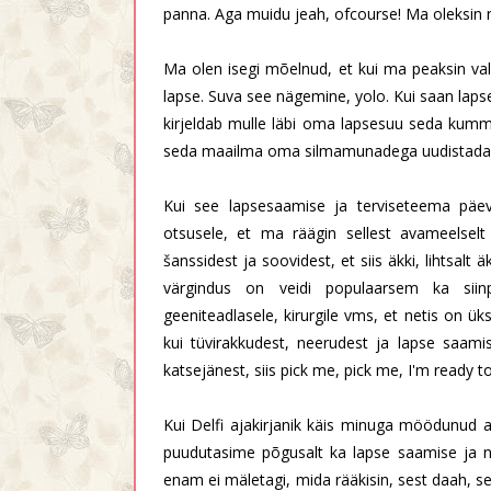
panna. Aga muidu jeah, ofcourse! Ma oleksin 
Ma olen isegi mõelnud, et kui ma peaksin vali
lapse. Suva see nägemine, yolo. Kui saan lapse,
kirjeldab mulle läbi oma lapsesuu seda kumma
seda maailma oma silmamunadega uudistada, a
Kui see lapsesaamise ja terviseteema päev
otsusele, et ma räägin sellest avameelsel
šanssidest ja soovidest, et siis äkki, lihtsalt 
värgindus on veidi populaarsem ka siinpo
geeniteadlasele, kirurgile vms, et netis on ük
kui tüvirakkudest, neerudest ja lapse saami
katsejänest, siis pick me, pick me, I'm ready to
Kui Delfi ajakirjanik käis minuga möödunud a
puudutasime põgusalt ka lapse saamise ja 
enam ei mäletagi, mida rääkisin, sest daah, se