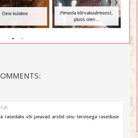
Pimeda kõrvakuulmisest,
Öine külaline
pluss olen ...
COMMENTS:
21:25
jää rasedaks või peavad arstid sinu tervisega raseduse