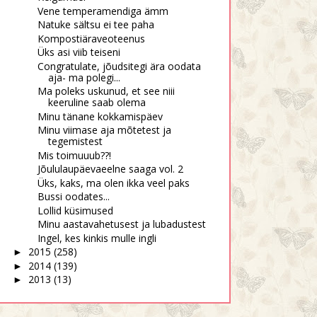
Vene temperamendiga ämm
Natuke sältsu ei tee paha
Russi morda
Aitab tõe moonutamisest
Kompostiäraveoteenus
Üks asi viib teiseni
Congratulate, jõudsitegi ära oodata
aja- ma polegi...
Ma poleks uskunud, et see niii
keeruline saab olema
Minu tänane kokkamispäev
Minu viimase aja mõtetest ja
tegemistest
Mis toimuuub??!
Jõululaupäevaeelne saaga vol. 2
Üks, kaks, ma olen ikka veel paks
Bussi oodates...
Lollid küsimused
Minu aastavahetusest ja lubadustest
Ingel, kes kinkis mulle ingli
2015
(258)
►
2014
(139)
►
2013
(13)
►