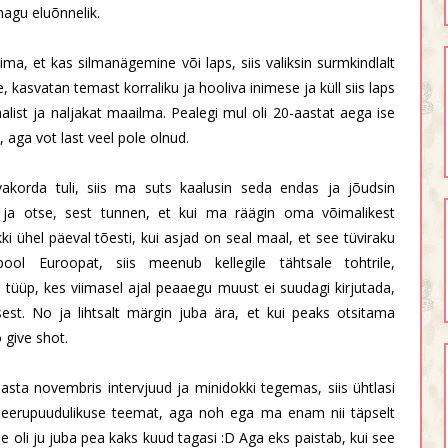
nagu eluõnnelik.
ma, et kas silmanägemine või laps, siis valiksin surmkindlalt
 kasvatan temast korraliku ja hooliva inimese ja küll siis laps
list ja naljakat maailma. Pealegi mul oli 20-aastat aega ise
ga vot last veel pole olnud.
akorda tuli, siis ma suts kaalusin seda endas ja jõudsin
t ja otse, sest tunnen, et kui ma räägin oma võimalikest
äkki ühel päeval tõesti, kui asjad on seal maal, et see tüviraku
ol Euroopat, siis meenub kellegile tähtsale tohtrile,
s tüüp, kes viimasel ajal peaaegu muust ei suudagi kirjutada,
sest. No ja lihtsalt märgin juba ära, et kui peaks otsitama
 give shot.
asta novembris intervjuud ja minidokki tegemas, siis ühtlasi
neerupuudulikuse teemat, aga noh ega ma enam nii täpselt
e oli ju juba pea kaks kuud tagasi :D Aga eks paistab, kui see