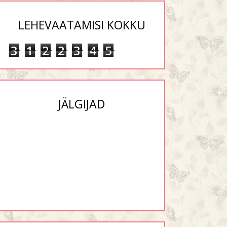
LEHEVAATAMISI KOKKU
3
1
2
2
3
4
5
JÄLGIJAD