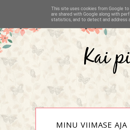
This site uses cookies from Google to d
are shared with Google along with perf
statistics, and to detect and address 
MINU VIIMASE AJA