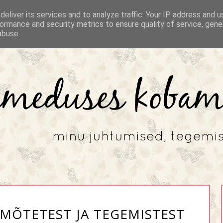
eliver its services and to analyze traffic. Your IP address and 
ormance and security metrics to ensure quality of service, gen
abuse.
 MÕTETEST JA TEGEMISTEST