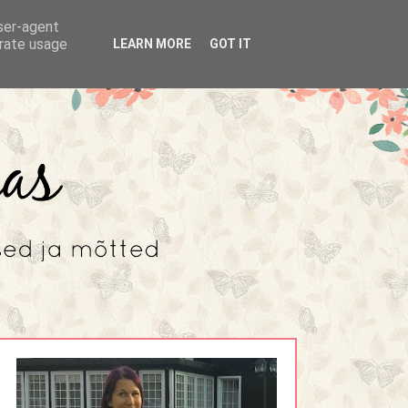
user-agent
erate usage
LEARN MORE
GOT IT