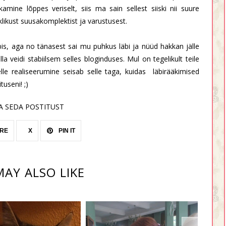
ne lõppes veriselt, siis ma sain sellest siiski nii suure
likust suusakomplektist ja varustusest.
ubis, aga no tänasest sai mu puhkus läbi ja nüüd hakkan jälle
la veidi stabiilsem selles bloginduses. Mul on tegelikult teile
elle realiseerumine seisab selle taga, kuidas läbirääkimised
useni! ;)
A SEDA POSTITUST
RE
X
PIN IT
AY ALSO LIKE