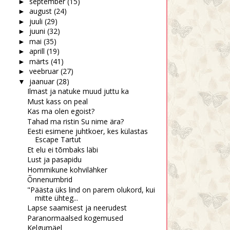
september
(15)
►
august
(24)
►
juuli
(29)
►
juuni
(32)
►
mai
(35)
►
aprill
(19)
►
märts
(41)
►
veebruar
(27)
►
jaanuar
(28)
▼
Ilmast ja natuke muud juttu ka
Must kass on peal
Kas ma olen egoist?
Tahad ma ristin Su nime ära?
Eesti esimene juhtkoer, kes külastas
Escape Tartut
Et elu ei tõmbaks läbi
Lust ja pasapidu
Hommikune kohvilähker
Õnnenumbrid
"Päästa üks lind on parem olukord, kui
mitte ühteg...
Lapse saamisest ja neerudest
Paranormaalsed kogemused
Kelgumäel