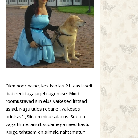
Olen noor naine, kes kaotas 21. aastaselt
diabeedi tagajärjel nägemise. Mind
rõõmustavad siin elus väikesed lihtsad
asjad. Nagu ütles rebane „Väikeses
printsis“: „Siin on minu saladus. See on
väga lihtne: ainult südamega näed hästi.
Kõige tähtsam on silmale nähtamatu.“