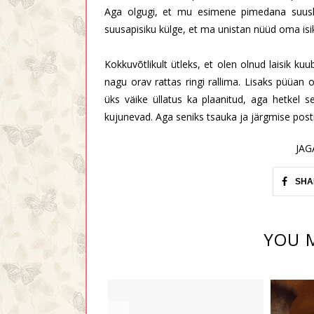
Aga olgugi, et mu esimene pimedana suuskami
suusapisiku külge, et ma unistan nüüd oma isik
Kokkuvõtlikult ütleks, et olen olnud laisik ku
nagu orav rattas ringi rallima. Lisaks püüan ol
üks väike üllatus ka plaanitud, aga hetkel s
kujunevad. Aga seniks tsauka ja järgmise postit
JAG
SHA
YOU M