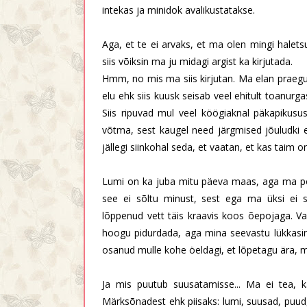
intekas ja minidok avalikustatakse.
Aga, et te ei arvaks, et ma olen mingi halets
siis võiksin ma ju midagi argist ka kirjutada.
Hmm, no mis ma siis kirjutan. Ma elan praegu ü
elu ehk siis kuusk seisab veel ehitult toanurga
Siis ripuvad mul veel köögiaknal päkapikusu
võtma, sest kaugel need järgmised jõuludki
jällegi siinkohal seda, et vaatan, et kas taim on
Lumi on ka juba mitu päeva maas, aga ma po
see ei sõltu minust, sest ega ma üksi ei
lõppenud vett täis kraavis koos õepojaga. Va
hoogu pidurdada, aga mina seevastu lükkasin 
osanud mulle kohe öeldagi, et lõpetagu ära, m
Ja mis puutub suusatamisse... Ma ei tea, 
Märksõnadest ehk piisaks: lumi, suusad, puud,