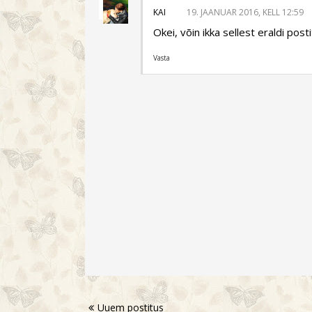
KAI
19. JAANUAR 2016, KELL 12:59
Okei, võin ikka sellest eraldi post
Vasta
Uuem postitus