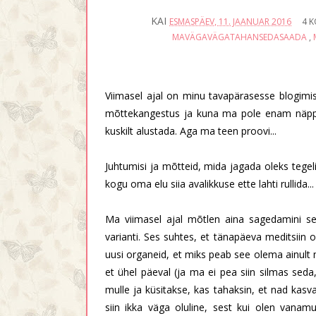
KAI
ESMASPÄEV, 11. JAANUAR 2016
4 
MAVÄGAVÄGATAHANSEDASAADA
,
Viimasel ajal on minu tavapärasesse blogimisru
mõttekangestus ja kuna ma pole enam näppud
kuskilt alustada. Aga ma teen proovi...
Juhtumisi ja mõtteid, mida jagada oleks tegeli
kogu oma elu siia avalikkuse ette lahti rullida...
Ma viimasel ajal mõtlen aina sagedamini sel
varianti. Ses suhtes, et tänapäeva meditsiin o
uusi organeid, et miks peab see olema ainult m
et ühel päeval (ja ma ei pea siin silmas seda
mulle ja küsitakse, kas tahaksin, et nad kas
siin ikka väga oluline, sest kui olen vana