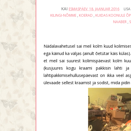
KAI
ESMASPÄEV, 18. JAANUAR 2016
LIS
KILINGI-NÕMME
,
KOERAD
,
KUIDAS KOONULE ÕPE
NAABER
,
S
Nädalavahetusel sai meil kolm kuud kolimisest
ega käinud ka väljas (ainult õetütar käis külas).
et meil sai suurest kolimispäevast kolm ku
(kusjuures kogu kraami pakkisin lahti ja
lahtipakkimisehullusepäevast on ikka veel as
ülevaade sellest kraamist ja sodist, mida pidin