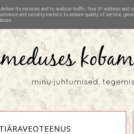
eliver its services and to analyze traffic. Your IP address and 
ormance and security metrics to ensure quality of service, gen
abuse.
TIÄRAVEOTEENUS