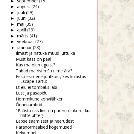
september
(15)
►
august
(24)
►
juuli
(29)
►
juuni
(32)
►
mai
(35)
►
aprill
(19)
►
märts
(41)
►
veebruar
(27)
►
jaanuar
(28)
▼
Ilmast ja natuke muud juttu ka
Must kass on peal
Kas ma olen egoist?
Tahad ma ristin Su nime ära?
Eesti esimene juhtkoer, kes külastas
Escape Tartut
Et elu ei tõmbaks läbi
Lust ja pasapidu
Hommikune kohvilähker
Õnnenumbrid
"Päästa üks lind on parem olukord, kui
mitte ühteg...
Lapse saamisest ja neerudest
Paranormaalsed kogemused
Kelgumäel