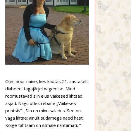
Olen noor naine, kes kaotas 21. aastaselt
diabeedi tagajärjel nägemise. Mind
rõõmustavad siin elus väikesed lihtsad
asjad. Nagu ütles rebane „Väikeses
printsis“: „Siin on minu saladus. See on
väga lihtne: ainult südamega näed hästi.
Kõige tähtsam on silmale nähtamatu.“