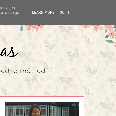
user-agent
erate usage
LEARN MORE
GOT IT