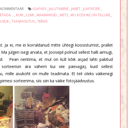
A KOMMENTAAR
IGAPÄEV
,
JALUTAMINE
,
JANET
,
JUHTKOER
,
TADA...
,
KURI
,
LUMI
,
MAAMÄRGID
,
METS
,
MU KODUKE ON TILLUKE
,
USLIK
,
TAASKASUTUS
,
TERVIS
. Ja ei, me ei korraldanud mitte ühtegi koosistumist, prallet
 Ma julgen isegi arvata, et Joosepil polnud sellest halli aimugi,
ud. Pean nentima, et mul on küll kõik asjad lahti pakitud
 sorteerisin ära vähem kui viie päevaga), kuid sellest
ju, mille asukoht on mulle teadmata. Et teil oleks väikenegi
 pimesi sorteerima, siis siin ka väike fotojäädvustus.