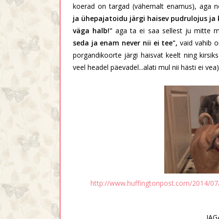
koerad on targad (vähemalt enamus), aga no 
ja ühepajatoidu järgi haisev pudrulojus ja 
väga halb!"
aga ta ei saa sellest ju mitte
seda ja enam never nii ei tee",
vaid vahib 
porgandikoorte järgi haisvat keelt ning kirsi
veel headel päevadel...alati mul nii hästi ei vea
http://www.huffingtonpost.com/2014/07/
JAG