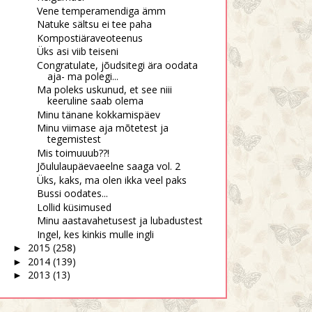
Vene temperamendiga ämm
Natuke sältsu ei tee paha
Kompostiäraveoteenus
Üks asi viib teiseni
Congratulate, jõudsitegi ära oodata
aja- ma polegi...
Ma poleks uskunud, et see niii
keeruline saab olema
Minu tänane kokkamispäev
Minu viimase aja mõtetest ja
tegemistest
Mis toimuuub??!
Jõululaupäevaeelne saaga vol. 2
Üks, kaks, ma olen ikka veel paks
Pole vaja endale ise
ke vlog meie jalutusest
Bussi oodates...
mõttetutest ja...
Lollid küsimused
Minu aastavahetusest ja lubadustest
Ingel, kes kinkis mulle ingli
2015
(258)
►
2014
(139)
►
2013
(13)
►