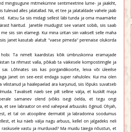
eed mingisugune mitmekümne sentimeetrine lume- ja jääkiht,
is tulevad alles jalatallad. Nii, et tee ja jalataldade vahele jääb
reid. Katsu Sa siis midagi sellest läbi tunda ja oma maamärke
ärast häiritud. Janetile muidugist see variant sobib, siis saab
 me siis siin elamegi. Kui mina üritan siin vaikselt selle maha
is Janet kasutab alatult "vaese pimeda" perenaise olukorda
 hobi. Ta nimelt kaardistas kõik ümbruskonna eramajade
tan ta rihmast valla, põikab ta väikesele kompostiringile ja
sai. Lõhnates siis kas porgandikoorte, leiva või üleeilse
 aga Janet on see-eest endaga super rahulolev. Kui ma olen
 vilistanud ja häälepaelad ära karjunud, siis lõpuks suvatseb
muda. Tavaliselt näeb see pilt selline välja, et kuskilt maja
erale sarnanev olend (võiks isegi öelda, et tegu ongi
ega, et see labraator on end vahepeal arbuusiks õginud. Ohjah,
lest, et tal on atoopiline dermatiit ja labradorina soodumus
lest, et kui näeb välja nagu arbuus, kellel on jalgadeks neli
am raskusele vastu ja murduvad? Ma muidu täiega nõustun, et