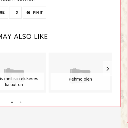
RE
X
PIN IT
AY ALSO LIKE
s meil siin elukeses
Pehmo olen
Väi
ka uut on