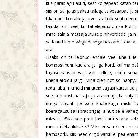
kus parasjagu asud, sest kõigepealt katab t
siis on Sul jalas paksu tallaga talvesaapad ja si
ikka üpris korralik ja arvestav hulk sentimeet
tajuda, eriti veel, kui tähelepanu on ka Robi p
mind salaja metsajalutusele nihverdada. Ja nii
sadanud lume värgindusega hakkama saada, si
ära.
Lisaks on ta leidnud endale veel ühe uue
kompostihunnikud ära ja iga kord, kui ma pääs
tagasi naaseb vastavalt sellele, mida süüa 
ühepajatoidu järgi. Mina olen not so happy,
teda juba mitmeid minuteid tagasi kutsunud ja
see kompostilaastaja ja äravedaja ka välja il
nurga tagant jookseb kaabekaga miski ko
koeraga...suisa labradoriga), ainult selle vah
miks ei võiks see preili Janet aru saada sel
minna ülekaaluliseks? Miks ei saa koer aru sel
hambaorki, siis need orgid varsti ei pea en