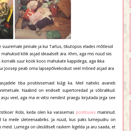
e suuremale pinnale ja kui Tartus, tikutopsis elades mõtlesid
is mahuksid kõik asjad ideaalselt ära. Khm, aga mis nüüd siis
ss korralik suur köök koos mahukate kappidega, aga ikka
kui Joosep peab oma lapsepõlvekodust veel mõned asjad ära
jadele tiba positiivsemaid külgi ka. Meil näiteks avaneb
nnimetsale. Naabrid on endiselt supertoredad ja sõbralikud.
id asju veel, aga ma ei viitsi nendest praegu kirjutada (ega see
roristkoer Robi, keda olen ka varasemas
postituses
maininud.
ud ta meile ületeenaabriks. Ja nüüd, kus paks lumepudru on
ib meid. Lumega on üleüldiselt raskem liigelda ja aru saada, et