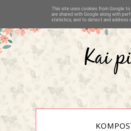
This site uses cookies from Google to d
are shared with Google along with perf
statistics, and to detect and address 
KOMPOS