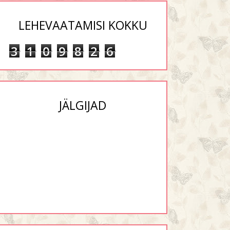
LEHEVAATAMISI KOKKU
3
1
0
9
8
2
6
JÄLGIJAD