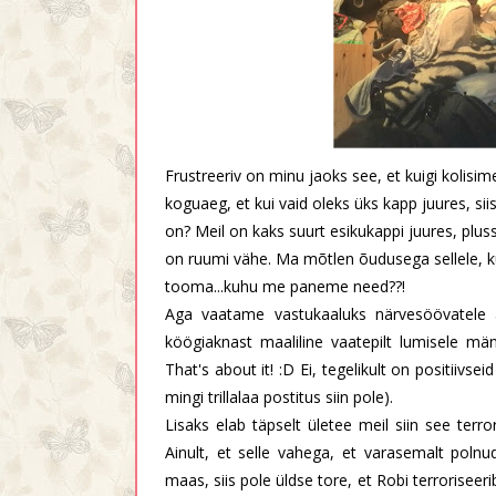
Frustreeriv on minu jaoks see, et kuigi kolisim
koguaeg, et kui vaid oleks üks kapp juures, si
on? Meil on kaks suurt esikukappi juures, plu
on ruumi vähe. Ma mõtlen õudusega sellele, 
tooma...kuhu me paneme need??!
Aga vaatame vastukaaluks närvesöövatele as
köögiaknast maaliline vaatepilt lumisele mä
That's about it! :D Ei, tegelikult on positiivse
mingi trillalaa postitus siin pole).
Lisaks elab täpselt ületee meil siin see ter
Ainult, et selle vahega, et varasemalt poln
maas, siis pole üldse tore, et Robi terroriseer