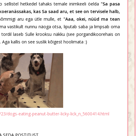
sellistel hetkedel tahaks temale inimkeeli öelda
"Sa pasa
koeranässakas, kas Sa saad aru, et see on tervisele halb,
 mõmmigi aru ega ütle mulle, et
"Aaa, okei, nüüd ma tean
oma vastikult nunnu näoga otsa, liputab saba ja limpsab oma
ks tordil laseb Sulle krooksu näkku (see porgandikoorehais on
). Aga kallis on see suslik kõigest hoolimata :)
23/dogs-eating-peanut-butter-licky-lick_n_5600414.html
A SEDA POSTITUST