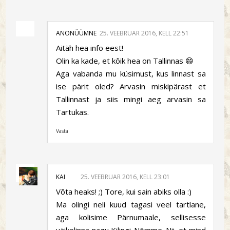
ANONÜÜMNE
25. VEEBRUAR 2016, KELL 22:51
Aitäh hea info eest!
Olin ka kade, et kôik hea on Tallinnas 😄
Aga vabanda mu küsimust, kus linnast sa
ise pärit oled? Arvasin miskipärast et
Tallinnast ja siis mingi aeg arvasin sa
Tartukas.
Vasta
KAI
25. VEEBRUAR 2016, KELL 23:01
Võta heaks! ;) Tore, kui sain abiks olla :)
Ma olingi neli kuud tagasi veel tartlane,
aga kolisime Pärnumaale, sellisesse
väikelinna nagu Kilingi-Nõmme. Nii, et mind