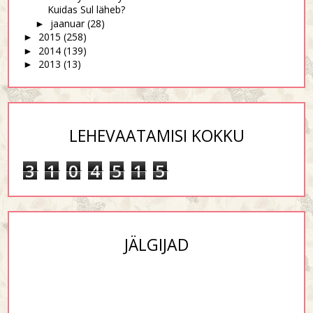
Kuidas Sul läheb?
jaanuar
(28)
►
2015
(258)
►
2014
(139)
►
2013
(13)
►
LEHEVAATAMISI KOKKU
3
1
0
4
5
1
5
JÄLGIJAD