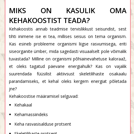
MIKS ON KASULIK OMA
KEHAKOOSTIST TEADA?
Kehakoostis annab teadmise tervislikkust seisundist, sest
tihti inimene ise ei tea, millises seisus on tema organism.
Kas esineb probleeme organismi liigse rasvumisega, eriti
siseorganite ümber, mida sagedasti visuaalselt pole võimalik
tuvastada? Milline on organismi põhiainevahetuse kaloraaž,
et oleks tagatud päevane energiahulk? Kas on vajalik
suurendada füüsilist aktiivsust skeletilihaste osakaalu
parandamiseks, et kehal oleks kergem energiat põletada
jne?
Kehakoostise määramisel selguvad:
Kehakaal
Kehamassiindeks
Keha rasvasisalduse protsent
Skeletilihaste protsent