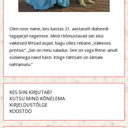
Olen noor naine, kes kaotas 21. aastaselt diabeedi
tagajärjel nägemise. Mind rõõmustavad siin elus
väikesed lihtsad asjad. Nagu ütles rebane „Väikeses
printsis“: „Siin on minu saladus. See on väga lihtne: ainult
südamega näed hästi. Kõige tähtsam on silmale
nähtamatu.“
KES SIIN KIRJUTAB?
KUTSU MIND KÕNELEMA
KIRJELDUSTÕLGE
KOOSTÖÖ