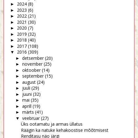
2024
(8)
►
2023
(6)
►
2022
(21)
►
2021
(30)
►
2020
(7)
►
2019
(32)
►
2018
(40)
►
2017
(108)
►
2016
(309)
▼
detsember
(20)
►
november
(25)
►
oktoober
(14)
►
september
(15)
►
august
(24)
►
juuli
(29)
►
juuni
(32)
►
mai
(35)
►
aprill
(19)
►
märts
(41)
►
veebruar
(27)
▼
Üks ootamatu ja armas üllatus
Räägin ka natuke kehakoostise mõõtmisest
Renditasu näo järgi