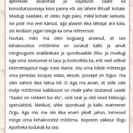
apteekide asukohad ja vajadusel saate ka
konsultatsiooniaja kinni panna või siis lähete lihtsalt kohale.
Muidugi vaadake, et oleks õige päev, millal kohale laekuda.
Ise pole ma veel käinud, aga plaanin ikka lähiajal ära käia,
siis kindlasti jagan teiega ka oma referensse.
Huvitav, miks ma olen koguaeg arvanud, et see
kehakoostise mõõtmine on üüratult kallis ja ainult
mingisuguste erakliinikute ja spordisaalide lõbu. Ja muidugi
ega oma sisetunnet ei tasu ju kontrollida ka, eriti veel sellisel
internetiajastul nagu meie elame. Istu oma lollide mõtetega
oma pimedas koopas edasi, eksole. Joosepil on õigus- ma
olen vahest ikka täitsa loll :D Aga ma arvan, et selle vale
mulje mõõtmise kallidusest on mulle pähe istutanud saade
"Kaalul on rohkem kui elu", sest seal ju olid need kõiksugu
spetsialistid, kliinikud, uhke spordisaal ja kallis eratreener
Orgu. Aga mis ma siin ikka enam pikalt jahun, inimesed
minge oma kehakoostist mõõtma. Kopeerin väikese lõigu
Apotheka kodukalt ka siia: