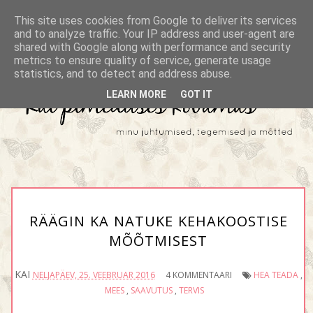
This site uses cookies from Google to deliver its services
and to analyze traffic. Your IP address and user-agent are
shared with Google along with performance and security
metrics to ensure quality of service, generate usage
statistics, and to detect and address abuse.
LEARN MORE
GOT IT
RÄÄGIN KA NATUKE KEHAKOOSTISE
MÕÕTMISEST
KAI
NELJAPÄEV, 25. VEEBRUAR 2016
4 KOMMENTAARI
HEA TEADA
,
MEES
,
SAAVUTUS
,
TERVIS