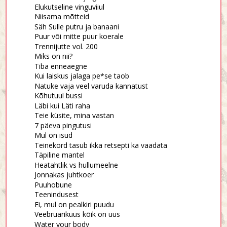
Elukutseline vinguviiul
Niisama mõtteid
Säh Sulle putru ja banaani
Puur või mitte puur koerale
Trennijutte vol. 200
Miks on nii?
Tiba enneaegne
Kui laiskus jalaga pe*se taob
Natuke vaja veel varuda kannatust
Kõhutuul bussi
Läbi kui Läti raha
Teie küsite, mina vastan
7 päeva pingutusi
Mul on isud
Teinekord tasub ikka retsepti ka vaadata
Täpiline mantel
Heatahtlik vs hullumeelne
Jonnakas juhtkoer
Puuhobune
Teenindusest
Ei, mul on pealkiri puudu
Veebruarikuus kõik on uus
Water your body