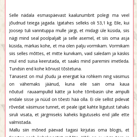
Selle nädala esmaspäevast kaalunumbrit polegi ma veel
jõudnud teiega jagada. Igatahes selleks oli 53,1 kg. Eile, kui
Joosep tuli vannituppa mulle järgi, et midagi üle küsida, siis
nägi mind seal poolpaljalt ja selle asemel, et siis oma asja
küsida, märkas kohe, et ma olen palju vormikam. Vormikam
siis selles mõttes, et mitte kurvikam, vaid saledam ja käskis
mul end suisa keerutada, et saaks mind paremini imetleda.
Tundsin end kohe kõrvust tõstetuna.
Tänasest on mul jõudu ja energiat ka rohkem ning väsimus
on vähemaks jäänud, kuna eile sain oma kaua
nõutud rauaampullid kätte ja kohe tõmbasin ühe ampulli
endale sisse ja nüüd on tõesti hää olla. Ei ole sellist pidevat
rõvedat väsimuse tunnet, et peale igat kahte liigutust tahaks
siruli visata, et järgmiseks kaheks liigutuseks end jälle ette
valmistada.
Mallu siin mõned päevad tagasi kirjutas oma blogis, et