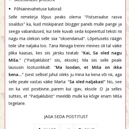
Põhiainevahetuse kaloraž
Selle nimekirja lõpus peaks olema "Fistseraalse rasva
sisaldus" ka, kuid miskipärast blogger paneb mulle pange ja
seega vabandused, kui teile kuvab seda kopeeritud teksti nii
nagu ma oleksin selle siia "oksendanud". Lõpetuseks räägin
teile ühe naljaka loo. Täna Riinaga trenni minnes oli tal väike
plika kaasas, kes siis järsku teatab:
"Kai, Sa oled nagu
Miša."
("Padjaklubist" siis, eksole). Ma siis selle peale
laususin lootusrikkalt:
"Ma loodan, et Miša on ikka
kena..."
(sest sellisel juhul oleks ju mina ka kena või nii, aga
selle peale vastas väike Marta:
"Sa oled naljakas!"
No, see
on ka vist positiivne...parem kui igav, eksole :D Ja selles
suhtes, et "Padjaklubist" meeldib mulle ka kõige enam Miša
tegelane.
JAGA SEDA POSTITUST