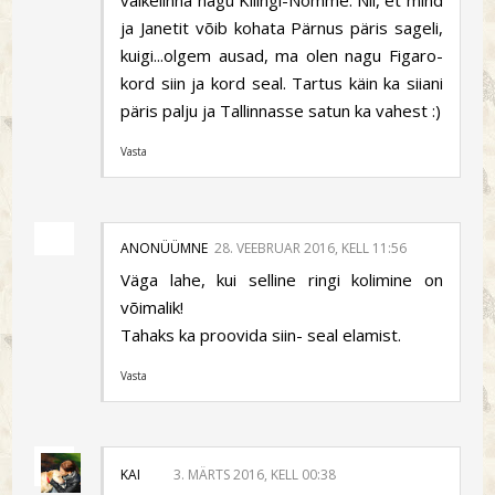
ja Janetit võib kohata Pärnus päris sageli,
kuigi...olgem ausad, ma olen nagu Figaro-
kord siin ja kord seal. Tartus käin ka siiani
päris palju ja Tallinnasse satun ka vahest :)
Vasta
ANONÜÜMNE
28. VEEBRUAR 2016, KELL 11:56
Väga lahe, kui selline ringi kolimine on
võimalik!
Tahaks ka proovida siin- seal elamist.
Vasta
KAI
3. MÄRTS 2016, KELL 00:38