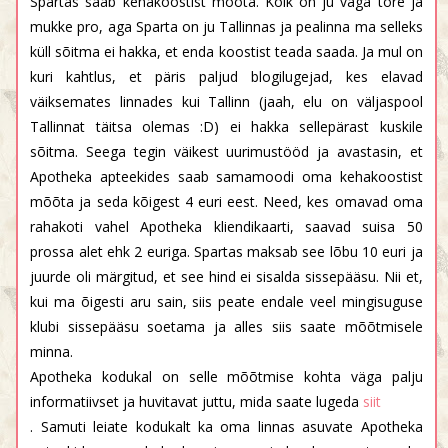
Spartas saab kehakoostist mõõta. Kõik on ju väga tore ja
mukke pro, aga Sparta on ju Tallinnas ja pealinna ma selleks
küll sõitma ei hakka, et enda koostist teada saada. Ja mul on
kuri kahtlus, et päris paljud blogilugejad, kes elavad
väiksemates linnades kui Tallinn (jaah, elu on väljaspool
Tallinnat täitsa olemas :D) ei hakka sellepärast kuskile
sõitma. Seega tegin väikest uurimustööd ja avastasin, et
Apotheka apteekides saab samamoodi oma kehakoostist
mõõta ja seda kõigest 4 euri eest. Need, kes omavad oma
rahakoti vahel Apotheka kliendikaarti, saavad suisa 50
prossa alet ehk 2 euriga. Spartas maksab see lõbu 10 euri ja
juurde oli märgitud, et see hind ei sisalda sissepääsu. Nii et,
kui ma õigesti aru sain, siis peate endale veel mingisuguse
klubi sissepääsu soetama ja alles siis saate mõõtmisele
minna.
Apotheka kodukal on selle mõõtmise kohta väga palju
informatiivset ja huvitavat juttu, mida saate lugeda
siit
. Samuti leiate kodukalt ka oma linnas asuvate Apotheka