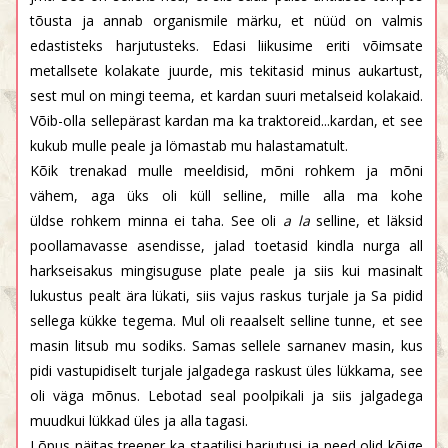
tõusta ja annab organismile märku, et nüüd on valmis
edastisteks harjutusteks. Edasi liikusime eriti võimsate
metallsete kolakate juurde, mis tekitasid minus aukartust,
sest mul on mingi teema, et kardan suuri metalseid kolakaid.
Võib-olla sellepärast kardan ma ka traktoreid...kardan, et see
kukub mulle peale ja lömastab mu halastamatult.
Kõik trenakad mulle meeldisid, mõni rohkem ja mõni
vähem, aga üks oli küll selline, mille alla ma kohe
üldse rohkem minna ei taha. See oli
a la
selline, et läksid
poollamavasse asendisse, jalad toetasid kindla nurga all
harkseisakus mingisuguse plate peale ja siis kui masinalt
lukustus pealt ära lükati, siis vajus raskus turjale ja Sa pidid
sellega kükke tegema. Mul oli reaalselt selline tunne, et see
masin litsub mu sodiks. Samas sellele sarnanev masin, kus
pidi vastupidiselt turjale jalgadega raskust üles lükkama, see
oli väga mõnus. Lebotad seal poolpikali ja siis jalgadega
muudkui lükkad üles ja alla tagasi.
Lõpus näitas treener ka staatilisi harjutusi ja need olid kõige