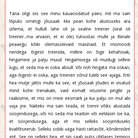
Täna oligi siis see minu kauaoodatud päev, mil ma sain
lõpuks ometigi jõusaali. Ma pean kohe alustuseks ära
ütlema, et hullult lahe oli ja sealne treener (seal oli
treener...ma arvasin, et ei ole) tutvustas mulle ja Riinale
peaaegu kõiki olemasolevaid masinaid. Et mismoodi
nendega õigesti treenida, milline on õige kehahoiak,
hingamine ja palju muud. Hingamisega oli muidugi selline
lugu, et seda ma ei oska absull. Või noh hingata ma oskan,
aga õigesti ei oska, aga treeneri sõnul tuleb see ajaga. Eriti
hea mulje jättis mulle ka see, et jõusaali jõudes ei visatud
mind kohe trenakale, vaid esmalt istusime pingile ja
rääkisime, et mis on meie eesmärk ja kui palju on mul abi
vaja jne. Näiteks ma sain teada, et trenni võiks alustada
soojendusega...või no seda ma teadsin või eeldasin ise ka,
et soojendusega, aga et mis selleks soojenduseks
kvalifitseerub. Selleks sobib väga hästi rattasõit, kõndimislint
jmt. See on selleks hea, et siis saab pulss ühtlases tempos