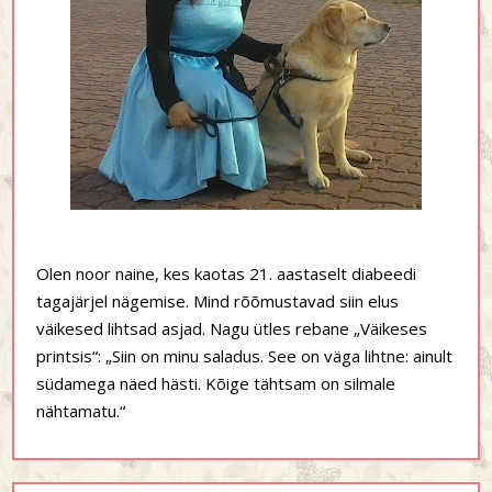
Olen noor naine, kes kaotas 21. aastaselt diabeedi
tagajärjel nägemise. Mind rõõmustavad siin elus
väikesed lihtsad asjad. Nagu ütles rebane „Väikeses
printsis“: „Siin on minu saladus. See on väga lihtne: ainult
südamega näed hästi. Kõige tähtsam on silmale
nähtamatu.“