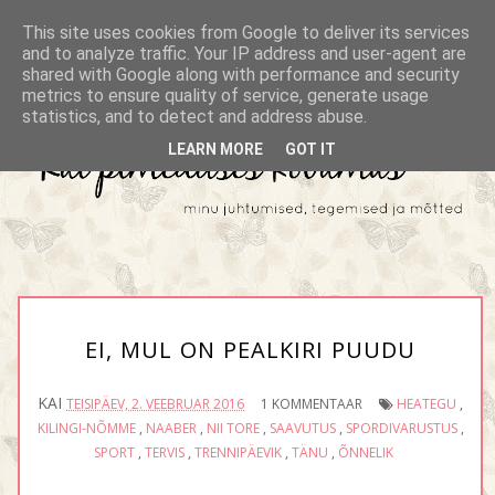
This site uses cookies from Google to deliver its services
and to analyze traffic. Your IP address and user-agent are
shared with Google along with performance and security
metrics to ensure quality of service, generate usage
statistics, and to detect and address abuse.
LEARN MORE
GOT IT
EI, MUL ON PEALKIRI PUUDU
KAI
TEISIPÄEV, 2. VEEBRUAR 2016
1 KOMMENTAAR
HEATEGU
,
KILINGI-NÕMME
,
NAABER
,
NII TORE
,
SAAVUTUS
,
SPORDIVARUSTUS
,
SPORT
,
TERVIS
,
TRENNIPÄEVIK
,
TÄNU
,
ÕNNELIK