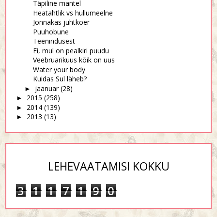
Täpiline mantel
Heatahtlik vs hullumeelne
Jonnakas juhtkoer
Puuhobune
Teenindusest
Ei, mul on pealkiri puudu
Veebruarikuus kõik on uus
Water your body
Kuidas Sul läheb?
jaanuar
(28)
►
2015
(258)
►
2014
(139)
►
2013
(13)
►
LEHEVAATAMISI KOKKU
3
1
1
7
1
9
0