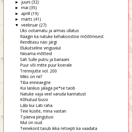
juuni
(32)
►
mai
(35)
►
aprill
(19)
►
märts
(41)
►
veebruar
(27)
▼
Üks ootamatu ja armas üllatus
Räägin ka natuke kehakoostise mõõtmisest
Renditasu näo järgi
Elukutseline vinguviiul
Niisama mõtteid
Säh Sulle putru ja banaani
Puur või mitte puur koerale
Trennijutte vol. 200
Miks on nii?
Tiba enneaegne
Kui laiskus jalaga pe*se taob
Natuke vaja veel varuda kannatust
Kõhutuul bussi
Läbi kui Läti raha
Teie küsite, mina vastan
7 päeva pingutusi
Mul on isud
Teinekord tasub ikka retsepti ka vaadata