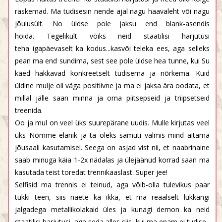
raskemad. Ma tudisesin nende ajal nagu haavaleht või nagu
jõulusült. No üldse pole jaksu end blank-asendis
hoida. Tegelikult võiks neid staatilisi harjutusi
teha igapäevaselt ka kodus...kasvõi teleka ees, aga selleks
pean ma end sundima, sest see pole üldse hea tunne, kui Su
käed hakkavad konkreetselt tudisema ja nõrkema. Kuid
üldine mulje oli väga positiivne ja ma ei jaksa ära oodata, et
millal jälle saan minna ja oma piitsepseid ja triipsetseid
treenida.
Oo ja mul on veel üks suurepärane uudis. Mulle kirjutas veel
üks Nõmme elanik ja ta oleks samuti valmis mind aitama
jõusaali kasutamisel. Seega on asjad vist nii, et naabrinaine
saab minuga käia 1-2x nädalas ja ülejäänud korrad saan ma
kasutada teist toredat trennikaaslast. Super jee!
Selfisid ma trennis ei teinud, aga võib-olla tulevikus paar
tükki teen, siis näete ka ikka, et ma reaalselt lükkangi
jalgadega metallikolakaid üles ja kunagi demon ka neid
staatilisi harjutusi, aga seda alles siis, kui ma enam ei tudise.